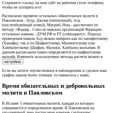
Сохраните ссылку на наш сайт на рабочем столе телефона,
чтобы не потерять его!
Расписание времени остальных обязательных молитв в
Павловском - Зухр, Джума (пятничный), Аср
(послеобеденный номоз), Магриб, Иша - рассчитано по
методу «Фаджр - Союз исламских организаций Франции,
остальные намазы - ДУМ РФ и РТ (совпадают)». Период
проведения намаза Аср можно выбрать как по ханафитскому
(Ханафи), так и по Шафиитскому, Маликитскому или
Ханбалитскому (Шафии, Малики, Ханбали) мазхабам. В
данном расписании намоз определяется по шафиитскому
мазхабу. Изменить используемые методы расчета можно в
.
настройках
Если вы хотите поучаствовать в наблюдениях и сделать наш
график азанов более точным, то свяжитесь с нами.
Время обязательных и добровольных
молитв в Павловском
В Исламе 5 обязательных молитв, каждая из которых
совершается в определенное время. В Павловском на
сегодняшний день расписание намазов следующее: