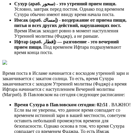
Сухур (араб. سحور) - это утренний прием пищи.
Условно, завтрак перед постом. Однако под временем
Сухура обычно имеют ввиду время начала поста.
Имсак (араб. إمساك) - воздержание от приема пищи,
питья и всех других действий, нарушающих пост.
Время Имсак заходит ровно в момент наступления
Утренней молитвы (Фаджр), а не раньше.
Ифтар (араб. إفطار) — разговение - это вечерний
прием пищи.
Под временем Ифтара подразумевают
время конца поста.
Время поста в Исламе начинается с восходом утренней зари и
заканчивается с закатом солнца. То есть, время Сухура
заканчивается с заходом Утренней молитвы (Фаджр) а время
Ифтара начинается с наступлением Вечерней молитвы
(Магриб). В Павловском на сегодня следующее расписание:
Время Сухура в Павловском сегодня:
02:51
. ВАЖНО!
Если вы не уверены, что данное время совпадает со
временем истинной зари в вашей местности, советуем
оставить небольшой промежуток времени для
безопасности. Однако основа в том, что время Сухура
совпадает со временем Фаджра. То есть Имсак