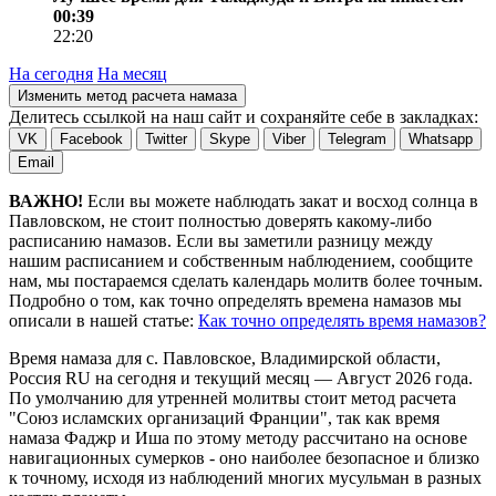
00:39
22:20
На сегодня
На месяц
Изменить метод расчета намаза
Делитесь ссылкой на наш сайт и сохраняйте себе в закладках:
VK
Facebook
Twitter
Skype
Viber
Telegram
Whatsapp
Email
ВАЖНО!
Если вы можете наблюдать закат и восход солнца в
Павловском, не стоит полностью доверять какому-либо
расписанию намазов. Если вы заметили разницу между
нашим расписанием и собственным наблюдением, сообщите
нам, мы постараемся сделать календарь молитв более точным.
Подробно о том, как точно определять времена намазов мы
описали в нашей статье:
Как точно определять время намазов?
Время намаза для с. Павловское, Владимирской области,
Россия
RU
на
сегодня
и текущий месяц —
Август 2026 года
.
По умолчанию для утренней молитвы стоит метод расчета
"Союз исламских организаций Франции", так как время
намаза Фаджр и Иша по этому методу рассчитано на основе
навигационных сумерков - оно наиболее безопасное и близко
к точному, исходя из наблюдений многих мусульман в разных