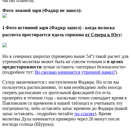
частях планеты.
Фото ложной зари (Фаджр не зашел):
🠗 Фото истинной зари (Фаджр зашел) - когда полоска
рассвета простирается вдоль горизона
от Севера к Югу
:
Но в северных широтах (примерно выше 54°) такой расчет для
утренней молитвы может быть не совсем точным и
в целях
предосторожности
лучше оставить «интервал безопасности»
(подробнее тут:
Во сколько начинается утренний намаз?
).
Сухур заканчивается с наступлением Фаджра. Но если вы
пользуетесь расписаниями, то вам необходимо либо иногда
сверять расписание со зрительной фиксацией (то есть
проверять в течение года - насколько точно совпадает время в
Павловском со временем в нашей таблице) и учитывать эту
погрешность; либо оставлять запас времени до Фаджра (какой
запас оставлять - подробно читайте
по ссылке
). Время
молитвы Духа начинается примерно через 20 минут после
восхода солнца (Шурука).