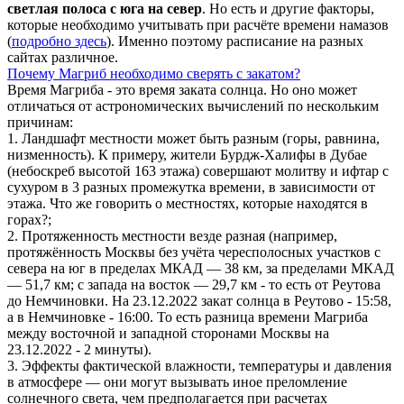
светлая полоса с юга на север
. Но есть и другие факторы,
которые необходимо учитывать при расчёте времени намазов
(
подробно здесь
). Именно поэтому расписание на разных
сайтах различное.
Почему Магриб необходимо сверять с закатом?
Время Магриба - это время заката солнца. Но оно может
отличаться от астрономических вычислений по нескольким
причинам:
1. Ландшафт местности может быть разным (горы, равнина,
низменность). К примеру, жители Бурдж-Халифы в Дубае
(небоскреб высотой 163 этажа) совершают молитву и ифтар с
сухуром в 3 разных промежутка времени, в зависимости от
этажа. Что же говорить о местностях, которые находятся в
горах?;
2. Протяженность местности везде разная (например,
протяжённость Москвы без учёта чересполосных участков с
севера на юг в пределах МКАД — 38 км, за пределами МКАД
— 51,7 км; с запада на восток — 29,7 км - то есть от Реутова
до Немчиновки. На 23.12.2022 закат солнца в Реутово - 15:58,
а в Немчиновке - 16:00. То есть разница времени Магриба
между восточной и западной сторонами Москвы на
23.12.2022 - 2 минуты).
3. Эффекты фактической влажности, температуры и давления
в атмосфере — они могут вызывать иное преломление
солнечного света, чем предполагается при расчетах