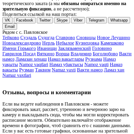
теоретического заката (а мы
обязаны опираться именно на
зрительную фиксацию
, а не рассчетную);
Поделиться ссылкой на наш портал:
VK
Facebook
Twitter
Skype
Viber
Telegram
Whatsapp
Email
Рядом с с. Павловское
Тейково
Суздаль
Судогда
Ставрово
Сновицы
Новое Леушино
Новоалександрово
Нерль
Небылое
Кузнецовка
Камешково
Имени Горького
Иванищи
Заклязьменский
Головино
Гаврилов Посад
Вяткино
Ворша
Владимир
Боголюбово
Вакти
намоз
Ламазан хенаш
Намаз вакытлары
Рузнама
Намаз
уақыты
Namoz vaqtlari
Намаз убактысы
Namoz vaqti
Намаз
вакыты
Рузман
Таквим
Namaz vaxti
Вақти намоз
Ламаз хан
Namaz vaxtlari
Отзывы, вопросы и комментарии
Если вы ведете наблюдения в Павловском - можете
фиксировать закат, рассвет, утреннюю и вечернюю зарю на
камеру и выкладывать сюда, чтобы мы могли корректировать
расписание молитв. Обязательно включайте отображение
времени в фотографии, чтоб сравнить его с нашими данными.
Если у вас есть готовые графики, основанные на зрительной