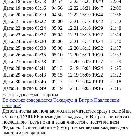
Дата: 18 число
03:13
04:54
12:22
16:22
19:49
22:04
Дата: 19 число
03:16
04:56
12:22
16:21
19:47
22:00
Дата: 20 число
03:19
04:58
12:22
16:19
19:44
21:56
Дата: 21 число
03:22
05:00
12:21
16:18
19:42
21:52
Дата: 22 число
03:24
05:02
12:21
16:16
19:39
21:48
Дата: 23 число
03:27
05:04
12:21
16:15
19:37
21:44
Дата: 24 число
03:30
05:06
12:21
16:14
19:34
21:40
Дата: 25 число
03:33
05:08
12:20
16:12
19:32
21:37
Дата: 26 число
03:35
05:10
12:20
16:11
19:29
21:33
Дата: 27 число
03:38
05:11
12:20
16:09
19:27
21:29
Дата: 28 число
03:41
05:13
12:19
16:08
19:24
21:25
Дата: 29 число
03:43
05:15
12:19
16:06
19:22
21:22
Дата: 30 число
03:46
05:17
12:19
16:04
19:19
21:18
Дата: 31 число
03:49
05:19
12:18
16:03
19:16
21:15
Часто задаваемые вопросы
Во сколько совершается Тахаджуд и Витр в Павловском
сегодня?
Дополнительные ночные молитвы читаются сразу после Иша.
Однако ЛУЧШЕЕ время для Тахаджуда и Витра начинается в
последнюю треть ночи и заканчивается с наступлением
Фаджра. В своей таблице (смотрите выше) мы каждый день
выводим эти данные.