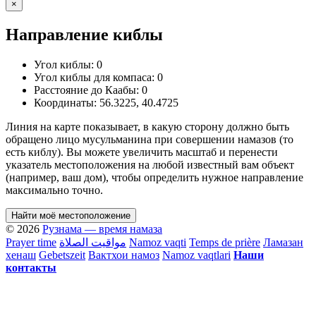
×
Направление киблы
Угол киблы:
0
Угол киблы для компаса:
0
Расстояние до Каабы:
0
Координаты:
56.3225
,
40.4725
Линия на карте показывает, в какую сторону должно быть
обращено лицо мусульманина при совершении намазов (то
есть киблу). Вы можете увеличить масштаб и перенести
указатель местоположения на любой известный вам объект
(например, ваш дом), чтобы определить нужное направление
максимально точно.
Найти моё местоположение
© 2026
Рузнама — время намаза
Prayer time
مواقيت الصلاة
Namoz vaqti
Temps de prière
Ламазан
хенаш
Gebetszeit
Вактхои намоз
Namoz vaqtlari
Наши
контакты