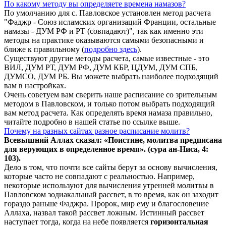
По какому методу вы определяете времена намазов?
По умолчанию для с. Павловское установлен метод расчета
"Фаджр - Союз исламских организаций Франции, остальные
намазы - ДУМ РФ и РТ (совпадают)", так как именно эти
методы на практике оказываются самыми безопасными и
ближе к правильному (
подробно здесь
).
Существуют другие методы расчета, самые известные - это
ВИЛ, ДУМ РТ, ДУМ РФ, ДУМ КБР, ЦДУМ, ДУМ СПБ,
ДУМСО, ДУМ РБ. Вы можете выбрать наиболее подходящий
вам в настройках.
Очень советуем вам сверить наше расписание со зрительным
методом в Павловском, и только потом выбрать подходящий
вам метод расчета. Как определять время намаза правильно,
читайте подробно в нашей статье по ссылке выше.
Почему на разных сайтах разное расписание молитв?
Всевышний Аллах сказал: «Поистине, молитва предписана
для верующих в
определенное
время». (сура ан-Ниса, 4:
103).
Дело в том, что почти все сайты берут за основу вычисления,
которые часто не совпадают с реальностью. Например,
некоторые используют для вычисления утренней молитвы в
Павловском зодиакальный рассвет, в то время, как он заходит
гораздо раньше Фаджра. Пророк, мир ему и благословение
Аллаха, назвал такой рассвет ложным. Истинный рассвет
наступает тогда, когда на небе появляется
горизонтальная