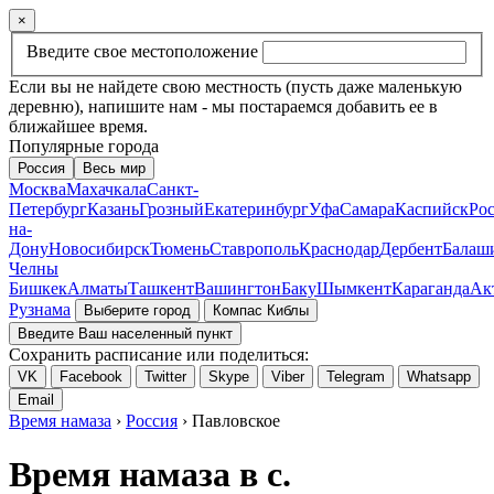
×
Введите свое местоположение
Если вы не найдете свою местность (пусть даже маленькую
деревню), напишите нам - мы постараемся добавить ее в
ближайшее время.
Популярные города
Россия
Весь мир
Москва
Махачкала
Санкт-
Петербург
Казань
Грозный
Екатеринбург
Уфа
Самара
Каспийск
Рос
на-
Дону
Новосибирск
Тюмень
Ставрополь
Краснодар
Дербент
Балаш
Челны
Бишкек
Алматы
Ташкент
Вашингтон
Баку
Шымкент
Караганда
Ак
Рузнама
Выберите город
Компас Киблы
Введите Ваш населенный пункт
Сохранить расписание или поделиться:
VK
Facebook
Twitter
Skype
Viber
Telegram
Whatsapp
Email
Время намаза
›
Россия
› Павловское
Время намаза в с.