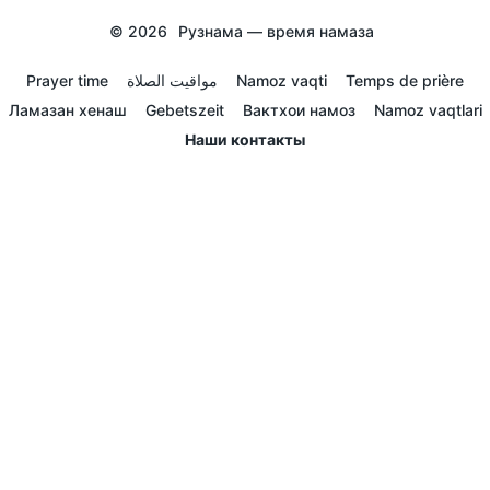
© 2026
Рузнама — время намаза
Prayer time
مواقيت الصلاة
Namoz vaqti
Temps de prière
Ламазан хенаш
Gebetszeit
Вактхои намоз
Namoz vaqtlari
Наши контакты