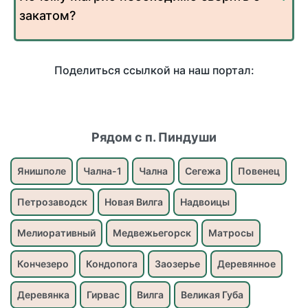
закатом?
Поделиться ссылкой на наш портал:
Рядом с п. Пиндуши
Янишполе
Чална-1
Чална
Сегежа
Повенец
Петрозаводск
Новая Вилга
Надвоицы
Мелиоративный
Медвежьегорск
Матросы
Кончезеро
Кондопога
Заозерье
Деревянное
Деревянка
Гирвас
Вилга
Великая Губа