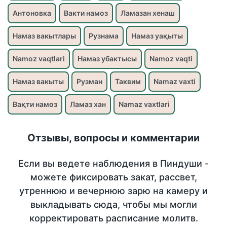
Антоновка
Вакти намоз
Ламазан хенаш
Намаз вакытлары
Рузнама
Намаз уақыты
Namoz vaqtlari
Намаз убактысы
Namoz vaqti
Намаз вакыты
Рузман
Таквим
Namaz vaxti
Вақти намоз
Ламаз хан
Namaz vaxtlari
Отзывы, вопросы и комментарии
Если вы ведете наблюдения в Пиндуши -
можете фиксировать закат, рассвет,
утреннюю и вечернюю зарю на камеру и
выкладывать сюда, чтобы мы могли
корректировать расписание молитв.