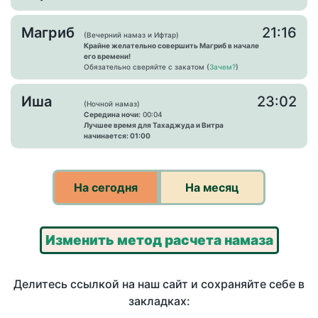
Магриб
21:16
(Вечерний намаз и Ифтар)
Крайне желательно совершить Магриб в начале
его времени!
Обязательно сверяйте с закатом (
Зачем?
)
Иша
23:02
(Ночной намаз)
Середина ночи:
00:04
Лучшее время для Тахаджуда и Витра
начинается: 01:00
На сегодня
На месяц
Изменить метод расчета намаза
Делитесь ссылкой на наш сайт и сохраняйте себе в
закладках: