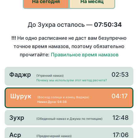
На сегодня
На месяц
До Зухра осталось —
07:50:34
!!!
Ни одно расписание не даст вам безупречно
точное время намазов, поэтому обязательно
прочитайте:
Правильное время намазов
Фаджр
02:53
(Утренний намаз)
Почему мы используем этот метод расчета?
Шурук
04:17
(Восход солнца и конец Фаджра)
Намаз Духа: 04:38
Зухр
12:48
(Обеденный намаз и Джума по пятницам)
Аср
17:06
(Предвечерний намаз)