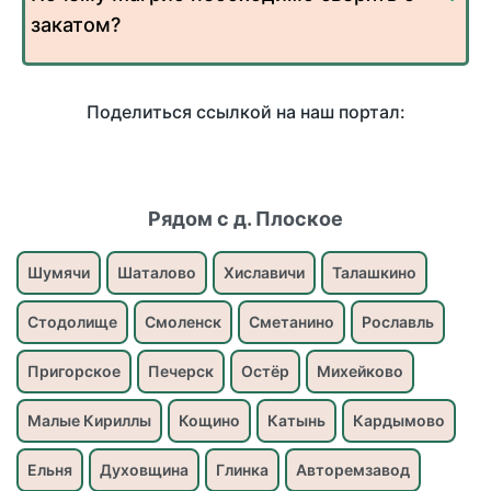
закатом?
Поделиться ссылкой на наш портал:
Рядом с д. Плоское
Шумячи
Шаталово
Хиславичи
Талашкино
Стодолище
Смоленск
Сметанино
Рославль
Пригорское
Печерск
Остёр
Михейково
Малые Кириллы
Кощино
Катынь
Кардымово
Ельня
Духовщина
Глинка
Авторемзавод