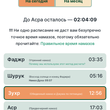
На сегодня
На месяц
До Асра осталось —
02:04:09
!!!
Ни одно расписание не даст вам безупречно
точное время намазов, поэтому обязательно
прочитайте:
Правильное время намазов
Фаджр
03:35
(Утренний намаз)
Почему мы используем этот метод расчета?
Шурук
05:16
(Восход солнца и конец Фаджра)
Намаз Духа: 05:37
Зухр
12:56
(Обеденный намаз и Джума по пятницам)
Аср
17:03
(Предвечерний намаз)