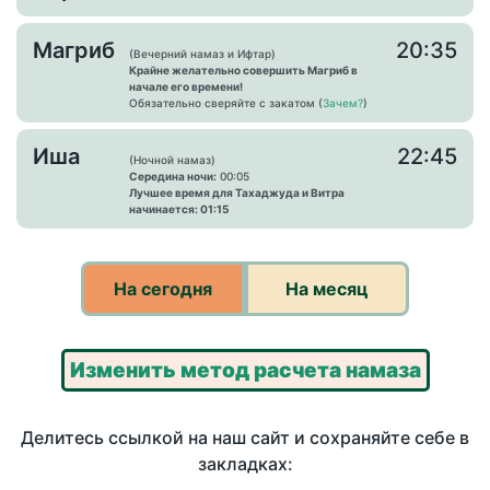
Магриб
20:35
(Вечерний намаз и Ифтар)
Крайне желательно совершить Магриб в
начале его времени!
Обязательно сверяйте с закатом (
Зачем?
)
Иша
22:45
(Ночной намаз)
Середина ночи:
00:05
Лучшее время для Тахаджуда и Витра
начинается: 01:15
На сегодня
На месяц
Изменить метод расчета намаза
Делитесь ссылкой на наш сайт и сохраняйте себе в
закладках: