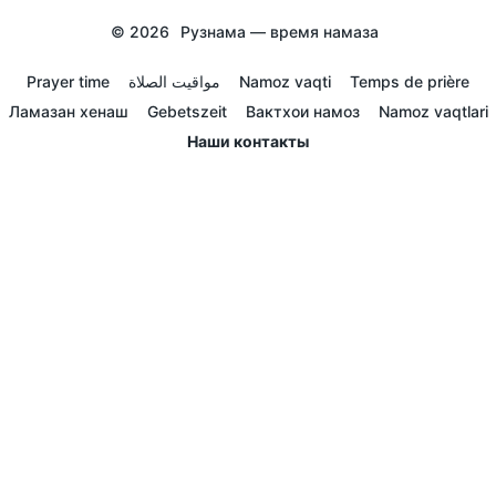
© 2026
Рузнама — время намаза
Prayer time
مواقيت الصلاة
Namoz vaqti
Temps de prière
Ламазан хенаш
Gebetszeit
Вактхои намоз
Namoz vaqtlari
Наши контакты