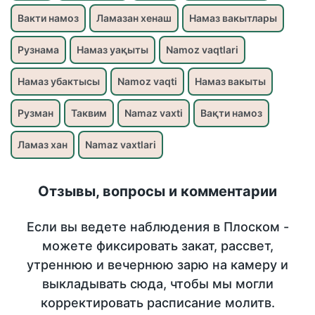
Вакти намоз
Ламазан хенаш
Намаз вакытлары
Рузнама
Намаз уақыты
Namoz vaqtlari
Намаз убактысы
Namoz vaqti
Намаз вакыты
Рузман
Таквим
Namaz vaxti
Вақти намоз
Ламаз хан
Namaz vaxtlari
Отзывы, вопросы и комментарии
Если вы ведете наблюдения в Плоском -
можете фиксировать закат, рассвет,
утреннюю и вечернюю зарю на камеру и
выкладывать сюда, чтобы мы могли
корректировать расписание молитв.