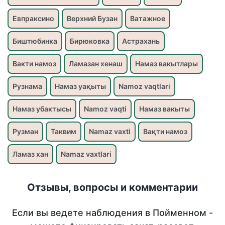
Евпраксино
Верхний Бузан
Ватажное
Биштюбинка
Бирюковка
Астрахань
Вакти намоз
Ламазан хенаш
Намаз вакытлары
Рузнама
Намаз уақыты
Namoz vaqtlari
Намаз убактысы
Namoz vaqti
Намаз вакыты
Рузман
Таквим
Namaz vaxti
Вақти намоз
Ламаз хан
Namaz vaxtlari
Отзывы, вопросы и комментарии
Если вы ведете наблюдения в Пойменном -