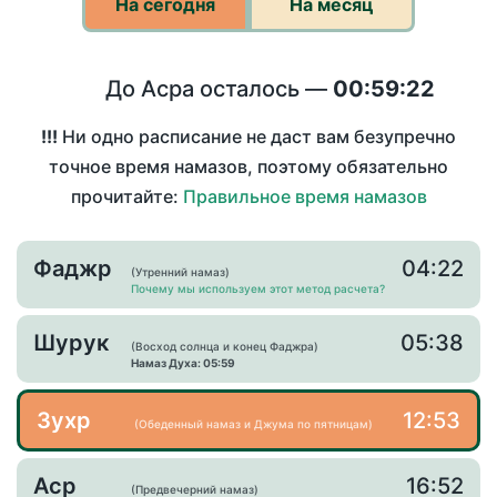
На сегодня
На месяц
До Асра осталось —
00:59:22
!!!
Ни одно расписание не даст вам безупречно
точное время намазов, поэтому обязательно
прочитайте:
Правильное время намазов
Фаджр
04:22
(Утренний намаз)
Почему мы используем этот метод расчета?
Шурук
05:38
(Восход солнца и конец Фаджра)
Намаз Духа: 05:59
Зухр
12:53
(Обеденный намаз и Джума по пятницам)
Аср
16:52
(Предвечерний намаз)