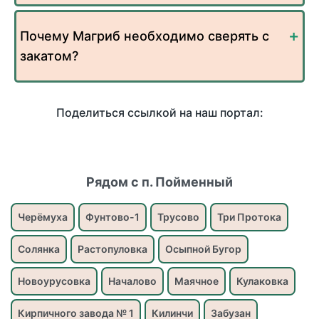
Почему Магриб необходимо сверять с
закатом?
Поделиться ссылкой на наш портал:
Рядом с п. Пойменный
Черёмуха
Фунтово-1
Трусово
Три Протока
Солянка
Растопуловка
Осыпной Бугор
Новоурусовка
Началово
Маячное
Кулаковка
Кирпичного завода № 1
Килинчи
Забузан