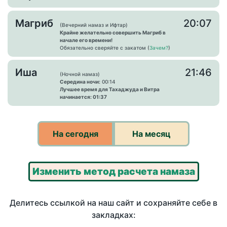
Магриб
20:07
(Вечерний намаз и Ифтар)
Крайне желательно совершить Магриб в
начале его времени!
Обязательно сверяйте с закатом (
Зачем?
)
Иша
21:46
(Ночной намаз)
Середина ночи:
00:14
Лучшее время для Тахаджуда и Витра
начинается: 01:37
На сегодня
На месяц
Изменить метод расчета намаза
Делитесь ссылкой на наш сайт и сохраняйте себе в
закладках: