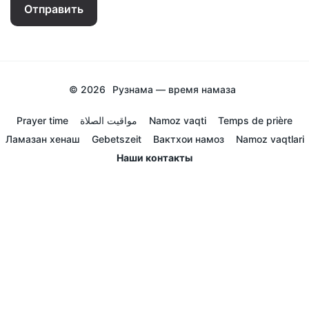
Отправить
© 2026
Рузнама — время намаза
Prayer time
مواقيت الصلاة
Namoz vaqti
Temps de prière
Ламазан хенаш
Gebetszeit
Вактхои намоз
Namoz vaqtlari
Наши контакты