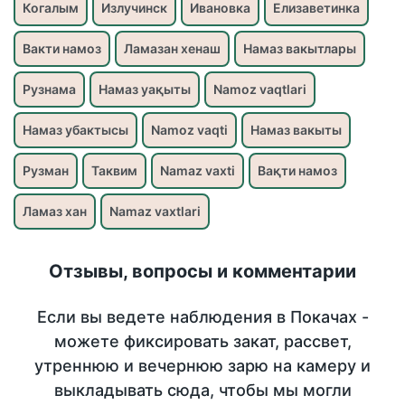
Когалым
Излучинск
Ивановка
Елизаветинка
Вакти намоз
Ламазан хенаш
Намаз вакытлары
Рузнама
Намаз уақыты
Namoz vaqtlari
Намаз убактысы
Namoz vaqti
Намаз вакыты
Рузман
Таквим
Namaz vaxti
Вақти намоз
Ламаз хан
Namaz vaxtlari
Отзывы, вопросы и комментарии
Если вы ведете наблюдения в Покачах -
можете фиксировать закат, рассвет,
утреннюю и вечернюю зарю на камеру и
выкладывать сюда, чтобы мы могли