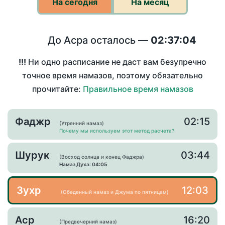
На сегодня
На месяц
До Асра осталось —
02:37:04
!!!
Ни одно расписание не даст вам безупречно
точное время намазов, поэтому обязательно
прочитайте:
Правильное время намазов
Фаджр
02:15
(Утренний намаз)
Почему мы используем этот метод расчета?
Шурук
03:44
(Восход солнца и конец Фаджра)
Намаз Духа: 04:05
Зухр
12:03
(Обеденный намаз и Джума по пятницам)
Аср
16:20
(Предвечерний намаз)