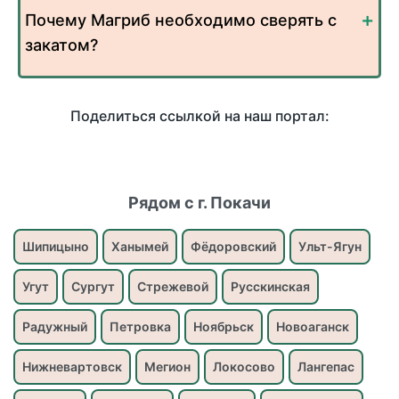
Почему Магриб необходимо сверять с
закатом?
Поделиться ссылкой на наш портал:
Рядом с г. Покачи
Шипицыно
Ханымей
Фёдоровский
Ульт-Ягун
Угут
Сургут
Стрежевой
Русскинская
Радужный
Петровка
Ноябрьск
Новоаганск
Нижневартовск
Мегион
Локосово
Лангепас