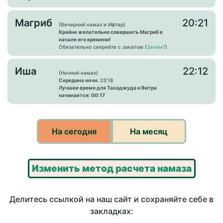
Магриб
20:21
(Вечерний намаз и Ифтар)
Крайне желательно совершить Магриб в
начале его времени!
Обязательно сверяйте с закатом (
Зачем?
)
Иша
22:12
(Ночной намаз)
Середина ночи:
23:18
Лучшее время для Тахаджуда и Витра
начинается: 00:17
На сегодня
На месяц
Изменить метод расчета намаза
Делитесь ссылкой на наш сайт и сохраняйте себе в
закладках: