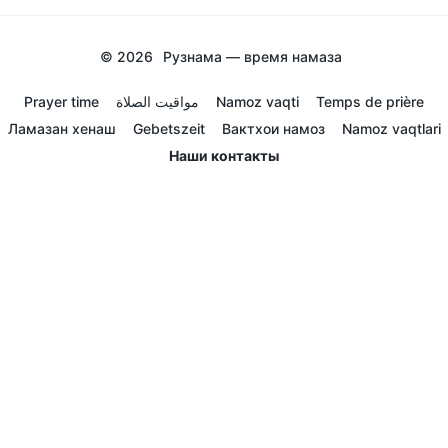
© 2026
Рузнама — время намаза
Prayer time
مواقيت الصلاة
Namoz vaqti
Temps de prière
Ламазан хенаш
Gebetszeit
Вактхои намоз
Namoz vaqtlari
Наши контакты