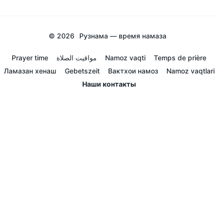
© 2026
Рузнама — время намаза
Prayer time
مواقيت الصلاة
Namoz vaqti
Temps de prière
Ламазан хенаш
Gebetszeit
Вактхои намоз
Namoz vaqtlari
Наши контакты