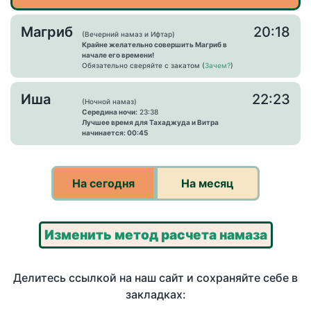
Магриб
20:18
(Вечерний намаз и Ифтар)
Крайне желательно совершить Магриб в
начале его времени!
Обязательно сверяйте с закатом (
Зачем?
)
Иша
22:23
(Ночной намаз)
Середина ночи:
23:38
Лучшее время для Тахаджуда и Витра
начинается: 00:45
На сегодня
На месяц
Изменить метод расчета намаза
Делитесь ссылкой на наш сайт и сохраняйте себе в
закладках: