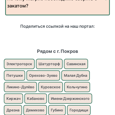
закатом?
Поделиться ссылкой на наш портал:
Рядом с г. Покров
Электрогорск
Шатурторф
Савинская
Петушки
Орехово-Зуево
Малая Дубна
Ликино-Дулёво
Куровское
Кольчугино
Киржач
Кабаново
Имени Дзержинского
Дрезна
Демихово
Губино
Городищи