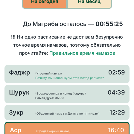
На сегодня
На месяц
До Магриба осталось —
00:55:25
!!!
Ни одно расписание не даст вам безупречно
точное время намазов, поэтому обязательно
прочитайте:
Правильное время намазов
Фаджр
02:59
(Утренний намаз)
Почему мы используем этот метод расчета?
Шурук
04:39
(Восход солнца и конец Фаджра)
Намаз Духа: 05:00
Зухр
12:29
(Обеденный намаз и Джума по пятницам)
Аср
16:40
(Предвечерний намаз)