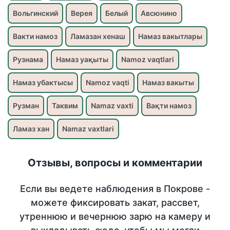
Вольгинский
Верея
Белый
Авсюнино
Вакти намоз
Ламазан хенаш
Намаз вакытлары
Рузнама
Намаз уақыты
Namoz vaqtlari
Намаз убактысы
Namoz vaqti
Намаз вакыты
Рузман
Таквим
Namaz vaxti
Вақти намоз
Ламаз хан
Namaz vaxtlari
Отзывы, вопросы и комментарии
Если вы ведете наблюдения в Покрове -
можете фиксировать закат, рассвет,
утреннюю и вечернюю зарю на камеру и