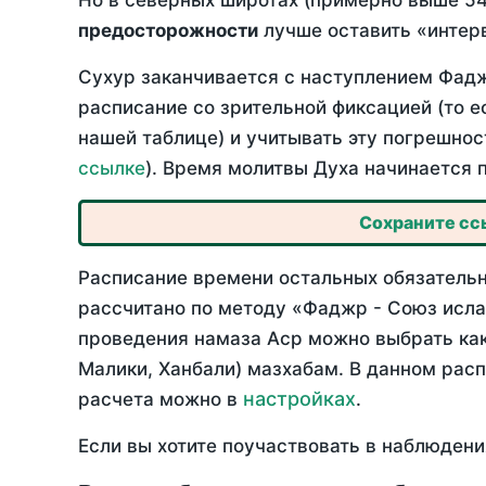
Но в северных широтах (примерно выше 54
предосторожности
лучше оставить «интерв
Сухур заканчивается с наступлением Фадж
расписание со зрительной фиксацией (то е
нашей таблице) и учитывать эту погрешнос
ссылке
). Время молитвы Духа начинается 
Сохраните ссы
Расписание времени остальных обязательны
рассчитано по методу «Фаджр - Союз исла
проведения намаза Аср можно выбрать как
Малики, Ханбали) мазхабам. В данном рас
настройках
расчета можно в
.
Если вы хотите поучаствовать в наблюдени