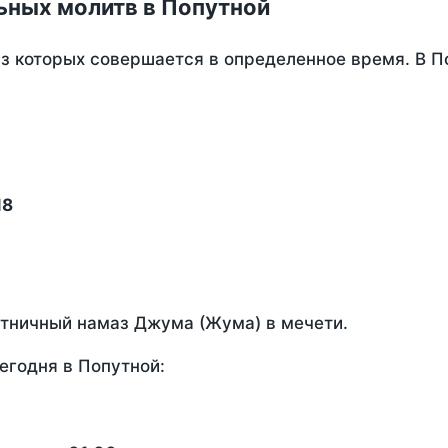
ьных молитв в Попутной
из которых совершается в определенное время. В 
18
ятничный намаз Джума (Жума) в мечети.
егодня в Попутной: