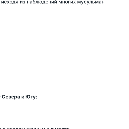
, исходя из наблюдений многих мусульман
т Севера к Югу
: