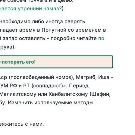
 не совсем точным и
в целях
нается утренний намаз?
).
необходимо либо иногда сверять
овпадает время в Попутной со временем в
й запас оставлять - подробно читайте
по
рука).
 потерять его!
Аср (послеобеденный номоз), Магриб, Иша -
УМ РФ и РТ (совпадают)». Период
 Маликитскому или Ханбалитскому (Шафии,
абу. Изменить используемые методы
вяжитесь с нами.