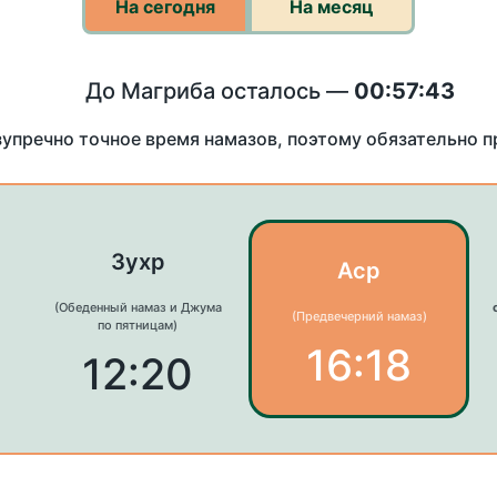
На сегодня
На месяц
До Магриба осталось —
00:57:43
зупречно точное время намазов, поэтому обязательно 
Зухр
Аср
(Обеденный намаз и Джума
(Предвечерний намаз)
по пятницам)
16:18
12:20