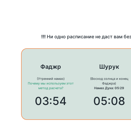
!!!
Ни одно расписание не даст вам бе
Фаджр
Шурук
(Утренний намаз)
(Восход солнца и конец
Почему мы используем этот
Фаджра)
метод расчета?
Намаз Духа: 05:29
03:54
05:08