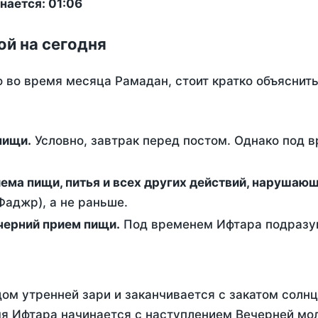
нается: 01:06
ой на сегодня
о во время месяца Рамадан, стоит кратко объясни
ем пищи.
Условно, завтрак перед постом. Однако под 
ержание от приема пищи, питья и всех других действий, наруша
аджр), а не раньше.
 - это вечерний прием пищи.
Под временем Ифтара подразум
ом утренней зари и заканчивается с закатом солнц
я Ифтара начинается с наступлением Вечерней мол