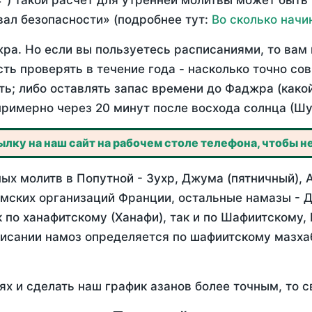
°) такой расчет для утренней молитвы может быть
ал безопасности» (подробнее тут:
Во сколько начи
ра. Но если вы пользуетесь расписаниями, то вам 
сть проверять в течение года - насколько точно с
ть; либо оставлять запас времени до Фаджра (како
примерно через 20 минут после восхода солнца (Шу
лку на наш сайт на рабочем столе телефона, чтобы не
х молитв в Попутной - Зухр, Джума (пятничный), 
мских организаций Франции, остальные намазы - Д
 по ханафитскому (Ханафи), так и по Шафиитскому,
писании намоз определяется по шафиитскому мазх
ях и сделать наш график азанов более точным, то с