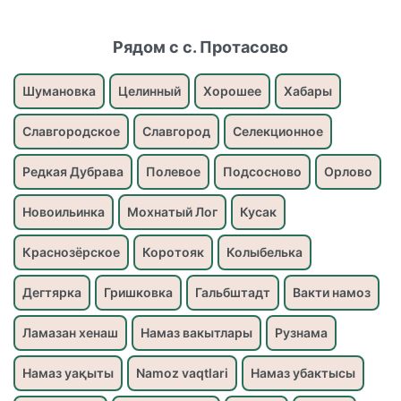
Рядом с с. Протасово
Шумановка
Целинный
Хорошее
Хабары
Славгородское
Славгород
Селекционное
Редкая Дубрава
Полевое
Подсосново
Орлово
Новоильинка
Мохнатый Лог
Кусак
Краснозёрское
Коротояк
Колыбелька
Дегтярка
Гришковка
Гальбштадт
Вакти намоз
Ламазан хенаш
Намаз вакытлары
Рузнама
Намаз уақыты
Namoz vaqtlari
Намаз убактысы