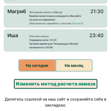
Магриб
21:30
(Вечерний намаз и Ифтар)
Крайне желательно совершить Магриб в
начале его времени!
Обязательно сверяйте с закатом (
Зачем?
)
Иша
23:40
(Ночной намаз)
Середина ночи:
00:59
Лучшее время для Тахаджуда и Витра
начинается: 02:08
На сегодня
На месяц
Изменить метод расчета намаза
Делитесь ссылкой на наш сайт и сохраняйте себе в
закладках: