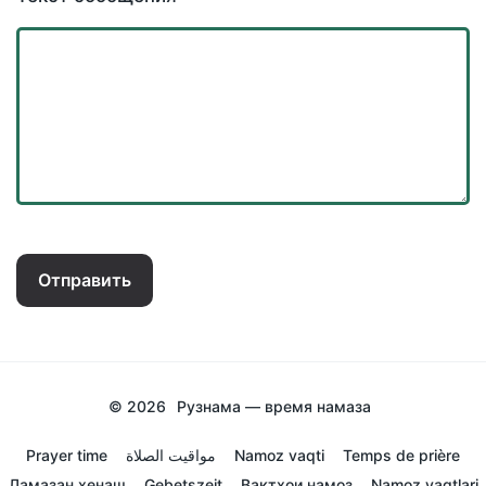
Отправить
© 2026
Рузнама — время намаза
Prayer time
مواقيت الصلاة
Namoz vaqti
Temps de prière
Ламазан хенаш
Gebetszeit
Вактхои намоз
Namoz vaqtlari