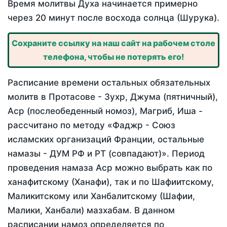
Время молитвы Духа начинается примерно
через 20 минут после восхода солнца (Шурука).
Сохраните ссылку на наш сайт на рабочем столе
телефона, чтобы не потерять его!
Расписание времени остальных обязательных
молитв в Протасове - Зухр, Джума (пятничный),
Аср (послеобеденный номоз), Магриб, Иша -
рассчитано по методу «Фаджр - Союз
исламских организаций Франции, остальные
намазы - ДУМ РФ и РТ (совпадают)». Период
проведения намаза Аср можно выбрать как по
ханафитскому (Ханафи), так и по Шафиитскому,
Маликитскому или Ханбалитскому (Шафии,
Малики, Ханбали) мазхабам. В данном
расписании намоз определяется по