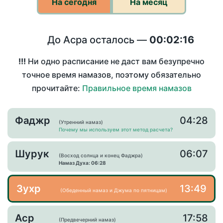
На сегодня
На месяц
До Асра осталось —
00:02:16
!!!
Ни одно расписание не даст вам безупречно
точное время намазов, поэтому обязательно
прочитайте:
Правильное время намазов
Фаджр
04:28
(Утренний намаз)
Почему мы используем этот метод расчета?
Шурук
06:07
(Восход солнца и конец Фаджра)
Намаз Духа: 06:28
Зухр
13:49
(Обеденный намаз и Джума по пятницам)
Аср
17:58
(Предвечерний намаз)