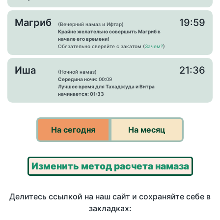
Магриб
19:59
(Вечерний намаз и Ифтар)
Крайне желательно совершить Магриб в
начале его времени!
Обязательно сверяйте с закатом (
Зачем?
)
Иша
21:36
(Ночной намаз)
Середина ночи:
00:09
Лучшее время для Тахаджуда и Витра
начинается: 01:33
На сегодня
На месяц
Изменить метод расчета намаза
Делитесь ссылкой на наш сайт и сохраняйте себе в
закладках: