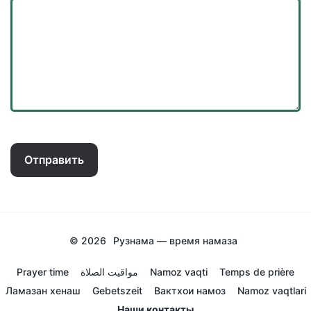
Отправить
© 2026
Рузнама — время намаза
Prayer time
مواقيت الصلاة
Namoz vaqti
Temps de prière
Ламазан хенаш
Gebetszeit
Вактхои намоз
Namoz vaqtlari
Наши контакты