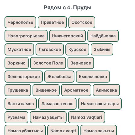
Рядом с с. Пруды
Чернополье
Приветное
Охотское
Новогригорьевка
Нижнегорский
Найдёновка
Мускатное
Льговское
Курское
Зыбины
Зоркино
Золотое Поле
Зерновое
Зеленогорское
Желябовка
Емельяновка
Грушевка
Вишенное
Ароматное
Акимовка
Вакти намоз
Ламазан хенаш
Намаз вакытлары
Рузнама
Намаз уақыты
Namoz vaqtlari
Намаз убактысы
Namoz vaqti
Намаз вакыты