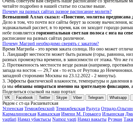
Очень советуем вам сверить наше расписание со зрительным ме
читайте подробно в нашей статье по ссылке выше.
Почему на разных сайтах разное расписание молитв?
Всевышний Аллах сказал: «Поистине, молитва предписана
Дело в том, что почти все сайты берут за основу вычисления,
зодиакальный рассвет, в то время, как он заходит гораздо ран
небе появляется
горизонтальная светлая полоса с юга на сев
расписание на разных сайтах различное.
Почему Магриб необходимо сверять с закатом?
Время Магриба - это время заката солнца. Но оно может отли
1. Ландшафт местности может быть разным (горы, равнина, низ
разных промежутка времени, в зависимости от этажа. Что же го
2. Протяженность местности везде разная (например, протяжё
запада на восток — 29,7 км - то есть от Реутова до Немчиновки
западной сторонами Москвы на 23.12.2022 - 2 минуты).
3. Эффекты фактической влажности, температуры и давления в 
(а мы
обязаны опираться именно на зрительную фиксацию
, 
Поделиться ссылкой на наш портал:
VK
Facebook
Twitter
Skype
Viber
Telegram
Whatsapp
Рядом с ст-ца Расшеватская
Успенская
Темижбекский
Темижбекская
Радуга
Отрадо-Ольгин
Кармалиновская
Кавказская
Имени М. Горького
Ильинская
Дми
vaqtlari
Намаз убактысы
Namoz vaqti
Намаз вакыты
Рузман
Так