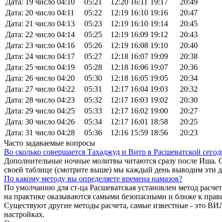
Дата: 19 число
04:10
05:21
12:20
16:11
19:17
20:49
Дата: 20 число
04:11
05:22
12:19
16:10
19:16
20:47
Дата: 21 число
04:13
05:23
12:19
16:10
19:14
20:45
Дата: 22 число
04:14
05:25
12:19
16:09
19:12
20:43
Дата: 23 число
04:16
05:26
12:19
16:08
19:10
20:40
Дата: 24 число
04:17
05:27
12:18
16:07
19:09
20:38
Дата: 25 число
04:19
05:28
12:18
16:06
19:07
20:36
Дата: 26 число
04:20
05:30
12:18
16:05
19:05
20:34
Дата: 27 число
04:22
05:31
12:17
16:04
19:03
20:32
Дата: 28 число
04:23
05:32
12:17
16:03
19:02
20:30
Дата: 29 число
04:25
05:33
12:17
16:02
19:00
20:27
Дата: 30 число
04:26
05:34
12:17
16:01
18:58
20:25
Дата: 31 число
04:28
05:36
12:16
15:59
18:56
20:23
Часто задаваемые вопросы
Во сколько совершается Тахаджуд и Витр в Расшеватской сегод
Дополнительные ночные молитвы читаются сразу после Иша. О
своей таблице (смотрите выше) мы каждый день выводим эти 
По какому методу вы определяете времена намазов?
По умолчанию для ст-ца Расшеватская установлен метод расче
на практике оказываются самыми безопасными и ближе к прав
Существуют другие методы расчета, самые известные - это
настройках.