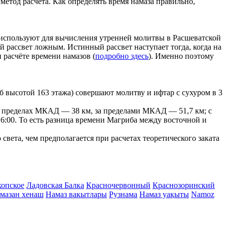
метод расчета. Как определять время намаза правильно,
е используют для вычисления утренней молитвы в Расшеватской
ой рассвет ложным. Истинный рассвет наступает тогда, когда на
 расчёте времени намазов (
подробно здесь
). Именно поэтому
 высотой 163 этажа) совершают молитву и ифтар с сухуром в 3
г в пределах МКАД — 38 км, за пределами МКАД — 51,7 км; с
- 16:00. То есть разница времени Магриба между восточной и
вета, чем предполагается при расчетах теоретического заката
опское
Ладовская Балка
Красночервонный
Краснозоринский
мазан хенаш
Намаз вакытлары
Рузнама
Намаз уақыты
Namoz