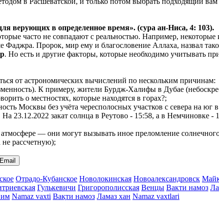
тодом в Расшеватской, и только потом выбрать подходящий вам 
 для верующих в
определенное
время». (сура ан-Ниса, 4: 103).
 которые часто не совпадают с реальностью. Например, некоторы
ьше Фаджра. Пророк, мир ему и благословение Аллаха, назвал так
ер
. Но есть и другие факторы, которые необходимо учитывать при
чаться от астрономических вычислений по нескольким причинам:
менность). К примеру, жители Бурдж-Халифы в Дубае (небоскреб
ворить о местностях, которые находятся в горах?;
нность Москвы без учёта чересполосных участков с севера на ю
. На 23.12.2022 закат солнца в Реутово - 15:58, а в Немчиновке 
атмосфере — они могут вызывать иное преломление солнечного с
а не рассчетную);
Email
ское
Отрадо-Кубанское
Новолокинская
Новоалександровск
Майк
триевская
Гулькевичи
Григорополисская
Венцы
Вакти намоз
Ла
вим
Namaz vaxti
Вақти намоз
Ламаз хан
Namaz vaxtlari