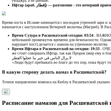
(Фаджр), а не раньше.
Ифтар (араб. إفطار) — разговение - это вечерний п
Время поста в Исламе начинается с восходом утренней зари и з
начинается с наступлением Вечерней молитвы (Магриб). В Рас
Время Сухура в Расшеватской сегодня:
03:54
. ВАЖНО! 
небольшой промежуток времени для безопасности. Однако
нарушает пост) делается с азаном на утреннюю молитву.
Время Ифтара в Расшеватской на сегодня:
19:33
. ОЧЕ
же стоит совершать Ифтар, так как Пророк (мир ему и бла
لا يزال الناس في خير ما عجلوا الفطر
«Люди будут пребывать во благе до тех пор, пока будут 
В какую сторону делать намаз в Расшеватской?
Точное направление компаса на Киблу в Расшеватской указано 
Расписание намазов для Расшеватской н