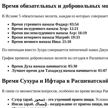
Время обязательных и добровольных м
В Исламе 5 обязательных молитв, каждая из которых совершае
Время утреннего намаза Фаджр:
03:54
Время полуденного намаза Зухр:
12:21
Время послеполуденного намаза Аср:
16:19
Время вечернего намаза Магриб:
19:33
Время ночного намаза Иша:
21:10
По пятницам вместо Зухра совершается пятничный намаз Джум
График времени добровольных молитв на сегодня в Расшеватск
Время Духа намаза начинается: 05:30
Лучшее время для Тахаджуд намаза начинается: 01:07
Время Сухура и Ифтара в Расшеватской
В связи со множеством вопросов, особенно во время месяца Ра
Сухур (араб. سحور) - это утренний прием пищи.
Условно
Имсак (араб. إمساك) - воздержание от прие