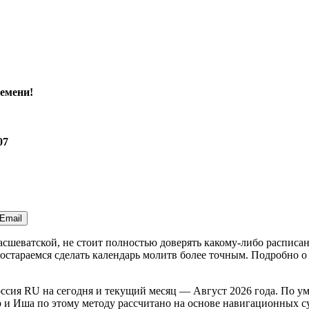
емени!
07
Email
Расшеватской, не стоит полностью доверять какому-либо распис
стараемся сделать календарь молитв более точным. Подробно о 
оссия
RU
на
сегодня
и текущий месяц —
Август 2026 года
. По у
и Иша по этому методу рассчитано на основе навигационных сум