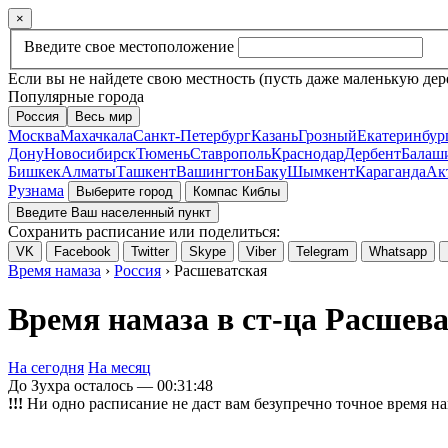
×
Введите свое местоположение
Если вы не найдете свою местность (пусть даже маленькую дер
Популярные города
Россия
Весь мир
Москва
Махачкала
Санкт-Петербург
Казань
Грозный
Екатеринбур
Дону
Новосибирск
Тюмень
Ставрополь
Краснодар
Дербент
Балаш
Бишкек
Алматы
Ташкент
Вашингтон
Баку
Шымкент
Караганда
Ак
Рузнама
Выберите город
Компас Киблы
Введите Ваш населенный пункт
Сохранить расписание или поделиться:
VK
Facebook
Twitter
Skype
Viber
Telegram
Whatsapp
Время намаза
›
Россия
› Расшеватская
Время намаза в ст-ца Расшева
На сегодня
На месяц
До Зухра осталось —
00:31:48
!!!
Ни одно расписание не даст вам безупречно точное время на