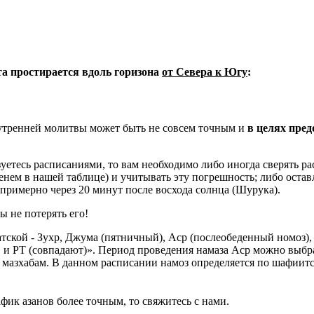
ета простирается вдоль горизона
от Севера к Югу
:
 утренней молитвы может быть не совсем точным и
в целях пре
уетесь расписаниями, то вам необходимо либо иногда сверять рас
енем в нашей таблице) и учитывать эту погрешность; либо оставл
 примерно через 20 минут после восхода солнца (Шурука).
ы не потерять его!
тской - Зухр, Джума (пятничный), Аср (послеобеденный номоз),
и РТ (совпадают)». Период проведения намаза Аср можно выбра
азхабам. В данном расписании намоз определяется по шафиитс
фик азанов более точным, то свяжитесь с нами.