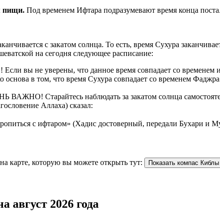
рием пищи.
Под временем Ифтара подразумевают время конца поста
аканчивается с закатом солнца. То есть, время Сухура заканчив
шеватской на сегодня следующее расписание:
Если вы не уверены, что данное время совпадает со временем и
 основа в том, что время Сухура совпадает со временем Фаджра.
НЬ ВАЖНО! Старайтесь наблюдать за закатом солнца самостоятель
гословение Аллаха) сказал:
торопиться с ифтаром» (Хадис достоверный, передали Бухари и М
на карте, которую вы можете открыть тут:
Показать компас Киблы
а август 2026 года