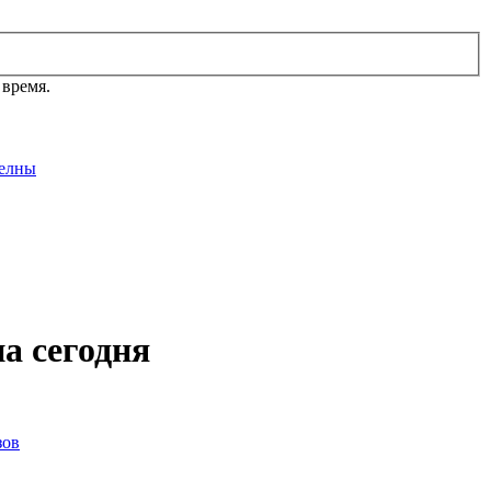
 время.
елны
а сегодня
зов