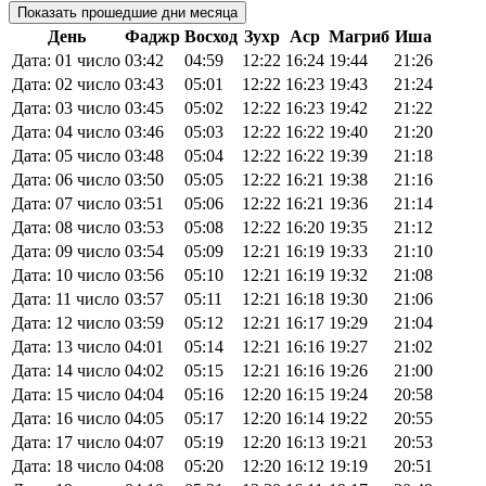
Показать прошедшие дни месяца
День
Фаджр
Восход
Зухр
Аср
Магриб
Иша
Дата: 01 число
03:42
04:59
12:22
16:24
19:44
21:26
Дата: 02 число
03:43
05:01
12:22
16:23
19:43
21:24
Дата: 03 число
03:45
05:02
12:22
16:23
19:42
21:22
Дата: 04 число
03:46
05:03
12:22
16:22
19:40
21:20
Дата: 05 число
03:48
05:04
12:22
16:22
19:39
21:18
Дата: 06 число
03:50
05:05
12:22
16:21
19:38
21:16
Дата: 07 число
03:51
05:06
12:22
16:21
19:36
21:14
Дата: 08 число
03:53
05:08
12:22
16:20
19:35
21:12
Дата: 09 число
03:54
05:09
12:21
16:19
19:33
21:10
Дата: 10 число
03:56
05:10
12:21
16:19
19:32
21:08
Дата: 11 число
03:57
05:11
12:21
16:18
19:30
21:06
Дата: 12 число
03:59
05:12
12:21
16:17
19:29
21:04
Дата: 13 число
04:01
05:14
12:21
16:16
19:27
21:02
Дата: 14 число
04:02
05:15
12:21
16:16
19:26
21:00
Дата: 15 число
04:04
05:16
12:20
16:15
19:24
20:58
Дата: 16 число
04:05
05:17
12:20
16:14
19:22
20:55
Дата: 17 число
04:07
05:19
12:20
16:13
19:21
20:53
Дата: 18 число
04:08
05:20
12:20
16:12
19:19
20:51