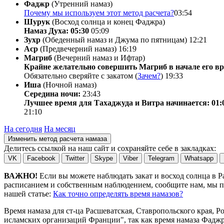
Фаджр
(Утренний намаз)
Почему мы используем этот метод расчета?
03:54
Шурук
(Восход солнца и конец Фаджра)
Намаз Духа: 05:30
05:09
Зухр
(Обеденный намаз и Джума по пятницам)
12:21
Аср
(Предвечерний намаз)
16:19
Магриб
(Вечерний намаз и Ифтар)
Крайне желательно совершить Магриб в начале его вр
Обязательно сверяйте с закатом (
Зачем?
)
19:33
Иша
(Ночной намаз)
Середина ночи:
23:43
Лучшее время для Тахаджуда и Витра начинается: 01:
21:10
На сегодня
На месяц
Изменить метод расчета намаза
Делитесь ссылкой на наш сайт и сохраняйте себе в закладках:
VK
Facebook
Twitter
Skype
Viber
Telegram
Whatsapp
ВАЖНО!
Если вы можете наблюдать закат и восход солнца в 
расписанием и собственным наблюдением, сообщите нам, мы по
нашей статье:
Как точно определять время намазов?
Время намаза для ст-ца Расшеватская, Ставропольского края, Р
исламских организаций Франции", так как время намаза Фаджр 