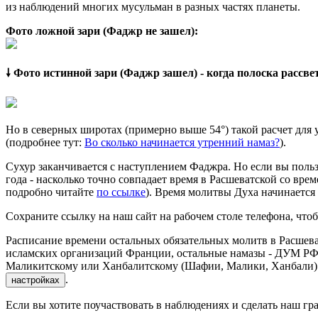
из наблюдений многих мусульман в разных частях планеты.
Фото ложной зари (Фаджр не зашел):
🠗 Фото истинной зари (Фаджр зашел) - когда полоска рассв
Но в северных широтах (примерно выше 54°) такой расчет для
(подробнее тут:
Во сколько начинается утренний намаз?
).
Сухур заканчивается с наступлением Фаджра. Но если вы польз
года - насколько точно совпадает время в Расшеватской со врем
подробно читайте
по ссылке
). Время молитвы Духа начинается
Сохраните ссылку на наш сайт на рабочем столе телефона, чтоб
Расписание времени остальных обязательных молитв в Расшева
исламских организаций Франции, остальные намазы - ДУМ РФ 
Маликитскому или Ханбалитскому (Шафии, Малики, Ханбали) м
.
настройках
Если вы хотите поучаствовать в наблюдениях и сделать наш гра