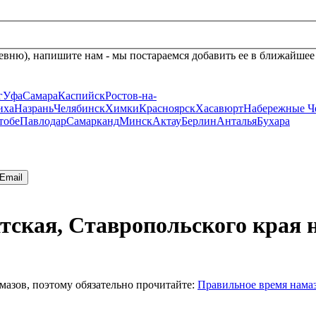
евню), напишите нам - мы постараемся добавить ее в ближайшее
г
Уфа
Самара
Каспийск
Ростов-на-
иха
Назрань
Челябинск
Химки
Красноярск
Хасавюрт
Набережные Ч
тобе
Павлодар
Самарканд
Минск
Актау
Берлин
Анталья
Бухара
Email
тская, Ставропольского края н
мазов, поэтому обязательно прочитайте:
Правильное время нама