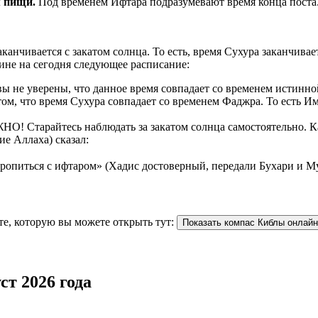
рием пищи.
Под временем Ифтара подразумевают время конца поста
аканчивается с закатом солнца. То есть, время Сухура заканчив
ине на сегодня следующее расписание:
 не уверены, что данное время совпадает со временем истинной
ом, что время Сухура совпадает со временем Фаджра. То есть И
О! Старайтесь наблюдать за закатом солнца самостоятельно. Как
ие Аллаха) сказал:
торопиться с ифтаром» (Хадис достоверный, передали Бухари и М
те, которую вы можете открыть тут:
Показать компас Киблы онлайн
ст 2026 года