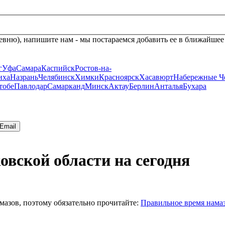
евню), напишите нам - мы постараемся добавить ее в ближайшее
г
Уфа
Самара
Каспийск
Ростов-на-
иха
Назрань
Челябинск
Химки
Красноярск
Хасавюрт
Набережные Ч
тобе
Павлодар
Самарканд
Минск
Актау
Берлин
Анталья
Бухара
Email
овской области на сегодня
мазов, поэтому обязательно прочитайте:
Правильное время нама