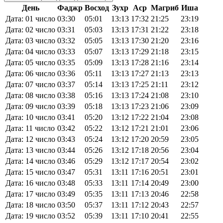
День
Фаджр
Восход
Зухр
Аср
Магриб
Иша
Дата: 01 число
03:30
05:01
13:13
17:32
21:25
23:19
Дата: 02 число
03:31
05:03
13:13
17:31
21:22
23:18
Дата: 03 число
03:32
05:05
13:13
17:30
21:20
23:16
Дата: 04 число
03:33
05:07
13:13
17:29
21:18
23:15
Дата: 05 число
03:35
05:09
13:13
17:28
21:16
23:14
Дата: 06 число
03:36
05:11
13:13
17:27
21:13
23:13
Дата: 07 число
03:37
05:14
13:13
17:25
21:11
23:12
Дата: 08 число
03:38
05:16
13:13
17:24
21:08
23:10
Дата: 09 число
03:39
05:18
13:13
17:23
21:06
23:09
Дата: 10 число
03:41
05:20
13:12
17:22
21:04
23:08
Дата: 11 число
03:42
05:22
13:12
17:21
21:01
23:06
Дата: 12 число
03:43
05:24
13:12
17:20
20:59
23:05
Дата: 13 число
03:44
05:26
13:12
17:18
20:56
23:04
Дата: 14 число
03:46
05:29
13:12
17:17
20:54
23:02
Дата: 15 число
03:47
05:31
13:11
17:16
20:51
23:01
Дата: 16 число
03:48
05:33
13:11
17:14
20:49
23:00
Дата: 17 число
03:49
05:35
13:11
17:13
20:46
22:58
Дата: 18 число
03:50
05:37
13:11
17:12
20:43
22:57
Дата: 19 число
03:52
05:39
13:11
17:10
20:41
22:55