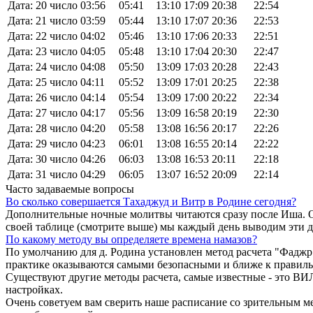
Дата: 20 число
03:56
05:41
13:10
17:09
20:38
22:54
Дата: 21 число
03:59
05:44
13:10
17:07
20:36
22:53
Дата: 22 число
04:02
05:46
13:10
17:06
20:33
22:51
Дата: 23 число
04:05
05:48
13:10
17:04
20:30
22:47
Дата: 24 число
04:08
05:50
13:09
17:03
20:28
22:43
Дата: 25 число
04:11
05:52
13:09
17:01
20:25
22:38
Дата: 26 число
04:14
05:54
13:09
17:00
20:22
22:34
Дата: 27 число
04:17
05:56
13:09
16:58
20:19
22:30
Дата: 28 число
04:20
05:58
13:08
16:56
20:17
22:26
Дата: 29 число
04:23
06:01
13:08
16:55
20:14
22:22
Дата: 30 число
04:26
06:03
13:08
16:53
20:11
22:18
Дата: 31 число
04:29
06:05
13:07
16:52
20:09
22:14
Часто задаваемые вопросы
Во сколько совершается Тахаджуд и Витр в Родине сегодня?
Дополнительные ночные молитвы читаются сразу после Иша. О
своей таблице (смотрите выше) мы каждый день выводим эти 
По какому методу вы определяете времена намазов?
По умолчанию для д. Родина установлен метод расчета "Фаджр
практике оказываются самыми безопасными и ближе к правиль
Существуют другие методы расчета, самые известные - это
настройках.
Очень советуем вам сверить наше расписание со зрительным ме