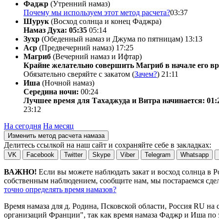
Фаджр
(Утренний намаз)
Почему мы используем этот метод расчета?
03:37
Шурук
(Восход солнца и конец Фаджра)
Намаз Духа: 05:35
05:14
Зухр
(Обеденный намаз и Джума по пятницам)
13:13
Аср
(Предвечерний намаз)
17:25
Магриб
(Вечерний намаз и Ифтар)
Крайне желательно совершить Магриб в начале его вр
Обязательно сверяйте с закатом (
Зачем?
)
21:11
Иша
(Ночной намаз)
Середина ночи:
00:24
Лучшее время для Тахаджуда и Витра начинается: 01:
23:12
На сегодня
На месяц
Изменить метод расчета намаза
Делитесь ссылкой на наш сайт и сохраняйте себе в закладках:
VK
Facebook
Twitter
Skype
Viber
Telegram
Whatsapp
ВАЖНО!
Если вы можете наблюдать закат и восход солнца в 
собственным наблюдением, сообщите нам, мы постараемся сдела
точно определять время намазов?
Время намаза для д. Родина, Псковской области, Россия
RU
на
организаций Франции", так как время намаза Фаджр и Иша по э