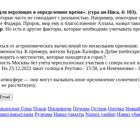
 для верующих в
определенное
время». (сура ан-Ниса, 4: 103).
 которые часто не совпадают с реальностью. Например, некоторы
ьше Фаджра. Пророк, мир ему и благословение Аллаха, назвал так
ер
. Но есть и другие факторы, которые необходимо учитывать при
чаться от астрономических вычислений по нескольким причинам:
менность). К примеру, жители Бурдж-Халифы в Дубае (небоскреб
ворить о местностях, которые находятся в горах?;
нность Москвы без учёта чересполосных участков с севера на ю
. На 23.12.2022 закат солнца в Реутово - 15:58, а в Немчиновке 
атмосфере — они могут вызывать иное преломление солнечного с
а не рассчетную);
Email
кинские Горы
Псков
Писковичи
Печоры
Остров
Опочка
Новый
амаз вакытлары
Рузнама
Намаз уақыты
Namoz vaqtlari
Намаз уба