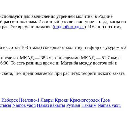
е используют для вычисления утренней молитвы в Родине
ой рассвет ложным. Истинный рассвет наступает тогда, когда на
 расчёте времени намазов (
подробно здесь
). Именно поэтому
 высотой 163 этажа) совершают молитву и ифтар с сухуром в 3
г в пределах МКАД — 38 км, за пределами МКАД — 51,7 км; с
- 16:00. То есть разница времени Магриба между восточной и
вета, чем предполагается при расчетах теоретического заката
 Изборск
Неёлово-1
Лавры
Крюки
Красногородск
Гдов
ктысы
Namoz vaqti
Намаз вакыты
Рузман
Таквим
Namaz vaxti