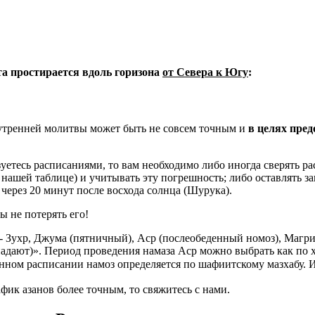
ета простирается вдоль горизона
от Севера к Югу
:
 утренней молитвы может быть не совсем точным и
в целях пре
уетесь расписаниями, то вам необходимо либо иногда сверять рас
в нашей таблице) и учитывать эту погрешность; либо оставлять з
через 20 минут после восхода солнца (Шурука).
ы не потерять его!
- Зухр, Джума (пятничный), Аср (послеобеденный номоз), Магри
адают)». Период проведения намаза Аср можно выбрать как по 
нном расписании намоз определяется по шафиитскому мазхабу. 
фик азанов более точным, то свяжитесь с нами.