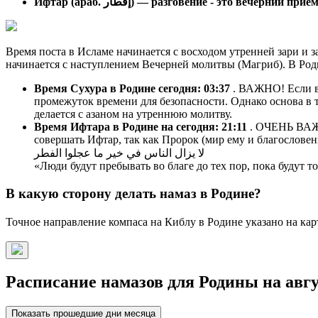
Ифтар (араб. إفطار) — разговение - это вечерний п
Время поста в Исламе начинается с восходом утренней зари и з
начинается с наступлением Вечерней молитвы (Магриб). В Род
Время Сухура в Родине сегодня:
03:37
. ВАЖНО! Если вы
промежуток времени для безопасности. Однако основа в т
делается с азаном на утреннюю молитву.
Время Ифтара в Родине на сегодня:
21:11
. ОЧЕНЬ ВАЖН
совершать Ифтар, так как Пророк (мир ему и благословен
لا يزال الناس في خير ما عجلوا الفطر
«Люди будут пребывать во благе до тех пор, пока будут 
В какую сторону делать намаз в Родине?
Точное направление компаса на Киблу в Родине указано на кар
Расписание намазов для Родины на авгу
Показать прошедшие дни месяца