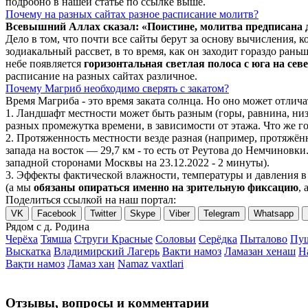
подробно в нашей статье по ссылке выше.
Почему на разных сайтах разное расписание молитв?
Всевышний Аллах сказал: «Поистине, молитва предписана
Дело в том, что почти все сайты берут за основу вычисления,
зодиакальный рассвет, в то время, как он заходит гораздо ран
небе появляется
горизонтальная светлая полоса с юга на сев
расписание на разных сайтах различное.
Почему Магриб необходимо сверять с закатом?
Время Магриба - это время заката солнца. Но оно может отли
1. Ландшафт местности может быть разным (горы, равнина, низ
разных промежутка времени, в зависимости от этажа. Что же го
2. Протяженность местности везде разная (например, протяжё
запада на восток — 29,7 км - то есть от Реутова до Немчиновки
западной сторонами Москвы на 23.12.2022 - 2 минуты).
3. Эффекты фактической влажности, температуры и давления в 
(а мы
обязаны опираться именно на зрительную фиксацию
, 
Поделиться ссылкой на наш портал:
VK
Facebook
Twitter
Skype
Viber
Telegram
Whatsapp
Рядом с д. Родина
Черёха
Тямша
Струги Красные
Соловьи
Серёдка
Пыталово
Пуш
Выскатка
Владимирский Лагерь
Вакти намоз
Ламазан хенаш
Н
Вақти намоз
Ламаз хан
Namaz vaxtlari
Отзывы, вопросы и комментарии