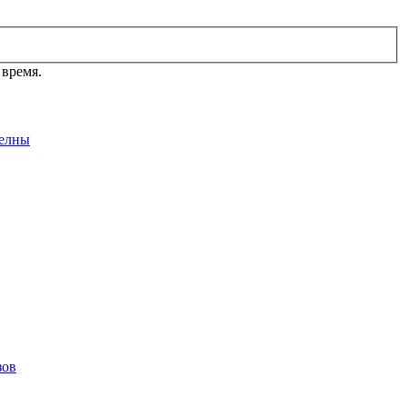
 время.
елны
зов