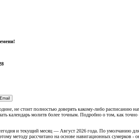
емени!
28
Email
Родине, не стоит полностью доверять какому-либо расписанию н
ть календарь молитв более точным. Подробно о том, как точно 
сегодня
и текущий месяц —
Август 2026 года
. По умолчанию дл
тому методу рассчитано на основе навигационных сумерков - оно