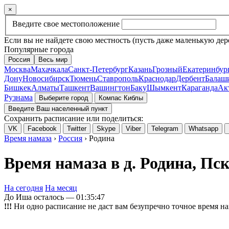
×
Введите свое местоположение
Если вы не найдете свою местность (пусть даже маленькую дер
Популярные города
Россия
Весь мир
Москва
Махачкала
Санкт-Петербург
Казань
Грозный
Екатеринбур
Дону
Новосибирск
Тюмень
Ставрополь
Краснодар
Дербент
Балаш
Бишкек
Алматы
Ташкент
Вашингтон
Баку
Шымкент
Караганда
Ак
Рузнама
Выберите город
Компас Киблы
Введите Ваш населенный пункт
Сохранить расписание или поделиться:
VK
Facebook
Twitter
Skype
Viber
Telegram
Whatsapp
Время намаза
›
Россия
› Родина
Время намаза в д. Родина, Пск
На сегодня
На месяц
До Иша осталось —
01:35:47
!!!
Ни одно расписание не даст вам безупречно точное время на