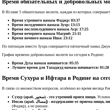
Время обязательных и добровольных мо
В Исламе 5 обязательных молитв, каждая из которых совершае
Время утреннего намаза Фаджр:
03:37
Время полуденного намаза Зухр:
13:13
Время послеполуденного намаза Аср:
17:25
Время вечернего намаза Магриб:
21:11
Время ночного намаза Иша:
23:12
По пятницам вместо Зухра совершается пятничный намаз Джум
График времени добровольных молитв на сегодня в Родине:
Время Духа намаза начинается: 05:35
Лучшее время для Тахаджуд намаза начинается: 01:28
Время Сухура и Ифтара в Родине на сег
В связи со множеством вопросов, особенно во время месяца Ра
Сухур (араб. سحور) - это утренний прием пищи.
Условно
Имсак (араб. إمساك) - воздержание от прие
(Фаджр), а не раньше.