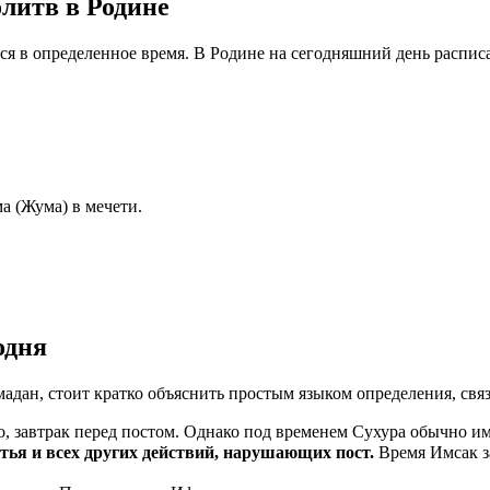
литв в Родине
тся в определенное время. В Родине на сегодняшний день распис
а (Жума) в мечети.
одня
мадан, стоит кратко объяснить простым языком определения, свя
, завтрак перед постом. Однако под временем Сухура обычно им
ма пищи, питья и всех других действий, нарушающих пост.
Время Имсак з