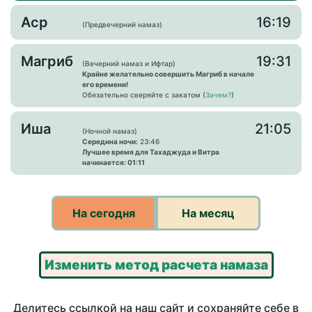
Аср
16:19
(Предвечерний намаз)
Магриб
19:31
(Вечерний намаз и Ифтар)
Крайне желательно совершить Магриб в начале
его времени!
Обязательно сверяйте с закатом (
Зачем?
)
Иша
21:05
(Ночной намаз)
Середина ночи:
23:46
Лучшее время для Тахаджуда и Витра
начинается: 01:11
На сегодня
На месяц
Изменить метод расчета намаза
Делитесь ссылкой на наш сайт и сохраняйте себе в