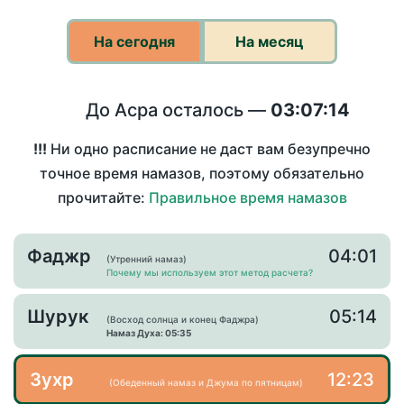
На сегодня
На месяц
До Асра осталось —
03:07:14
!!!
Ни одно расписание не даст вам безупречно
точное время намазов, поэтому обязательно
прочитайте:
Правильное время намазов
Фаджр
04:01
(Утренний намаз)
Почему мы используем этот метод расчета?
Шурук
05:14
(Восход солнца и конец Фаджра)
Намаз Духа: 05:35
Зухр
12:23
(Обеденный намаз и Джума по пятницам)