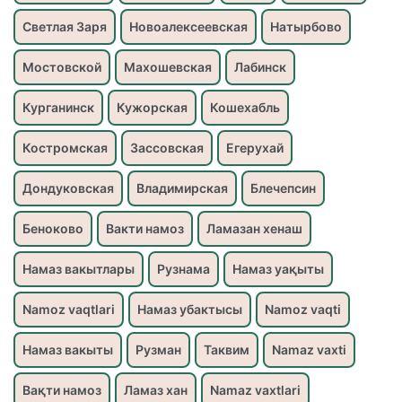
Светлая Заря
Новоалексеевская
Натырбово
Мостовской
Махошевская
Лабинск
Курганинск
Кужорская
Кошехабль
Костромская
Зассовская
Егерухай
Дондуковская
Владимирская
Блечепсин
Беноково
Вакти намоз
Ламазан хенаш
Намаз вакытлары
Рузнама
Намаз уақыты
Namoz vaqtlari
Намаз убактысы
Namoz vaqti
Намаз вакыты
Рузман
Таквим
Namaz vaxti
Вақти намоз
Ламаз хан
Namaz vaxtlari