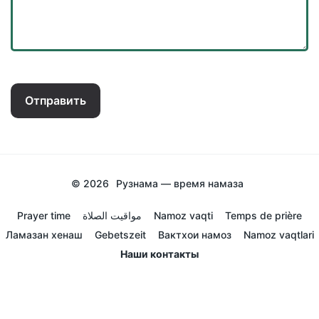
Отправить
© 2026
Рузнама — время намаза
Prayer time
مواقيت الصلاة
Namoz vaqti
Temps de prière
Ламазан хенаш
Gebetszeit
Вактхои намоз
Namoz vaqtlari
Наши контакты