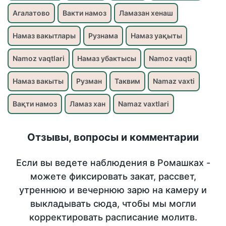
Агалатово
Вакти намоз
Ламазан хенаш
Намаз вакытлары
Рузнама
Намаз уақыты
Namoz vaqtlari
Намаз убактысы
Namoz vaqti
Намаз вакыты
Рузман
Таквим
Namaz vaxti
Вақти намоз
Ламаз хан
Namaz vaxtlari
Отзывы, вопросы и комментарии
Если вы ведете наблюдения в Ромашках -
можете фиксировать закат, рассвет,
утреннюю и вечернюю зарю на камеру и
выкладывать сюда, чтобы мы могли
корректировать расписание молитв.