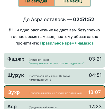
На сегодня
На месяц
До Асра осталось —
02:51:52
!!!
Ни одно расписание не даст вам безупречно
точное время намазов, поэтому обязательно
прочитайте:
Правильное время намазов
Фаджр
03:21
(Утренний намаз)
Почему мы используем этот метод расчета?
Шурук
04:51
(Восход солнца и конец Фаджра)
Намаз Духа: 05:12
Зухр
13:07
(Обеденный намаз и Джума по пятницам)
Аср
17:23
(Предвечерний намаз)