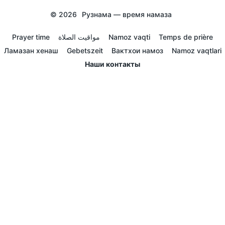
© 2026
Рузнама — время намаза
Prayer time
مواقيت الصلاة
Namoz vaqti
Temps de prière
Ламазан хенаш
Gebetszeit
Вактхои намоз
Namoz vaqtlari
Наши контакты