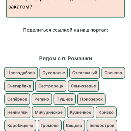
закатом?
Поделиться ссылкой на наш портал:
Рядом с п. Ромашки
Цвелодубово
Суходолье
Стеклянный
Сосново
Снегирёвка
Сестрорецк
Семиозерье
Сапёрное
Репино
Пушное
Приозерск
Ненимяки
Мичуринское
Кузнечное
Кривко
Коробицыно
Громово
Вещево
Белоостров