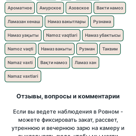
Ароматное
Амурское
Азовское
Вакти намоз
Ламазан хенаш
Намаз вакытлары
Рузнама
Намаз уақыты
Namoz vaqtlari
Намаз убактысы
Namoz vaqti
Намаз вакыты
Рузман
Таквим
Namaz vaxti
Вақти намоз
Ламаз хан
Namaz vaxtlari
Отзывы, вопросы и комментарии
Если вы ведете наблюдения в Ровном -
можете фиксировать закат, рассвет,
утреннюю и вечернюю зарю на камеру и