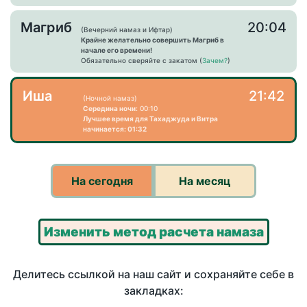
Магриб
20:04
(Вечерний намаз и Ифтар)
Крайне желательно совершить Магриб в
начале его времени!
Обязательно сверяйте с закатом (
Зачем?
)
Иша
21:42
(Ночной намаз)
Середина ночи:
00:10
Лучшее время для Тахаджуда и Витра
начинается: 01:32
На сегодня
На месяц
Изменить метод расчета намаза
Делитесь ссылкой на наш сайт и сохраняйте себе в
закладках: