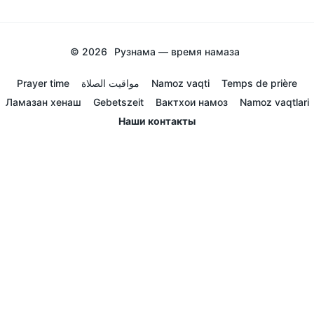
© 2026
Рузнама — время намаза
Prayer time
مواقيت الصلاة
Namoz vaqti
Temps de prière
Ламазан хенаш
Gebetszeit
Вактхои намоз
Namoz vaqtlari
Наши контакты