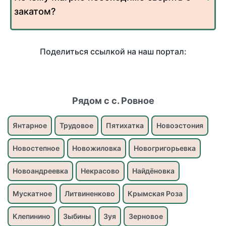
закатом?
Поделиться ссылкой на наш портал:
Рядом с с. Ровное
Янтарное
Трудовое
Пятихатка
Новоэстония
Новостепное
Новожиловка
Новогригорьевка
Новоандреевка
Некрасово
Найдёновка
Мускатное
Литвиненково
Крымская Роза
Клепинино
Зыбины
Зуя
Зерновое