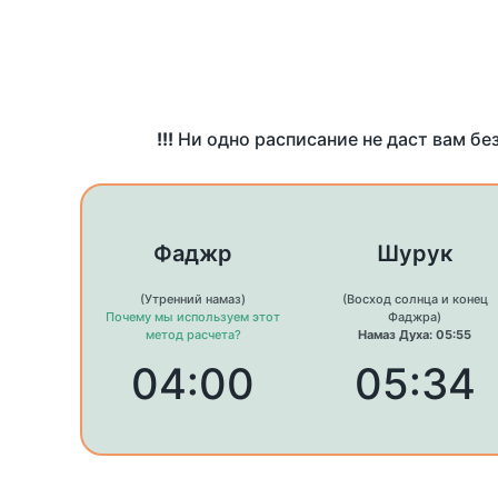
!!!
Ни одно расписание не даст вам бе
Фаджр
Шурук
(Утренний намаз)
(Восход солнца и конец
Почему мы используем этот
Фаджра)
метод расчета?
Намаз Духа: 05:55
04:00
05:34