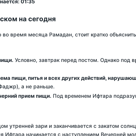
нается: 01:35
ском на сегодня
о во время месяца Рамадан, стоит кратко объясни
ем пищи.
Условно, завтрак перед постом. Однако под 
ержание от приема пищи, питья и всех других действий, наруша
аджр), а не раньше.
 - это вечерний прием пищи.
Под временем Ифтара подразум
ом утренней зари и заканчивается с закатом солнц
я Ифтара начинается с наступлением Вечерней мол