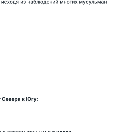
, исходя из наблюдений многих мусульман
т Севера к Югу
: