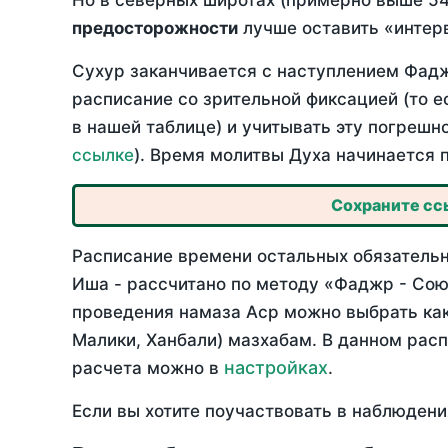
Но в северных широтах (примерно выше 54
предосторожности
лучше оставить «интерв
Сухур заканчивается с наступлением Фадж
расписание со зрительной фиксацией (то е
в нашей таблице) и учитывать эту погрешн
ссылке
). Время молитвы Духа начинается 
Сохраните ссы
Расписание времени остальных обязательн
Иша - рассчитано по методу «Фаджр - Сою
проведения намаза Аср можно выбрать как
Малики, Ханбали) мазхабам. В данном рас
настройках
расчета можно в
.
Если вы хотите поучаствовать в наблюдени