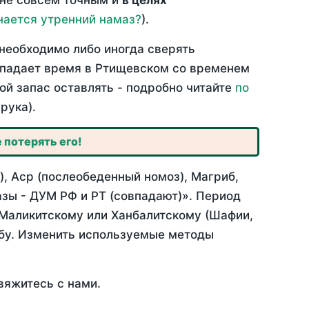
 не совсем точным и
в целях
нается утренний намаз?
).
необходимо либо иногда сверять
овпадает время в Ртищевском со временем
ой запас оставлять - подробно читайте
по
рука).
 потерять его!
, Аср (послеобеденный номоз), Магриб,
зы - ДУМ РФ и РТ (совпадают)». Период
 Маликитскому или Ханбалитскому (Шафии,
абу. Изменить используемые методы
вяжитесь с нами.