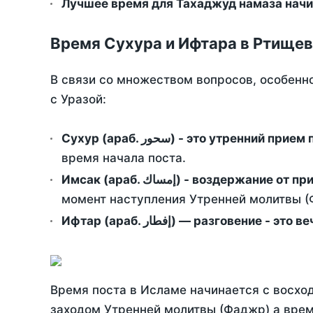
Лучшее время для Тахаджуд намаза начи
Время Сухура и Ифтара в Ртищев
В связи со множеством вопросов, особенн
с Уразой:
Сухур (араб. سحور) - это утренний при
время начала поста.
Имсак (араб. إمساك) - возд
момент наступления Утренней молитвы (Ф
Ифтар (араб. إفطار) — разговение
Время поста в Исламе начинается с восход
заходом Утренней молитвы (Фаджр) а врем