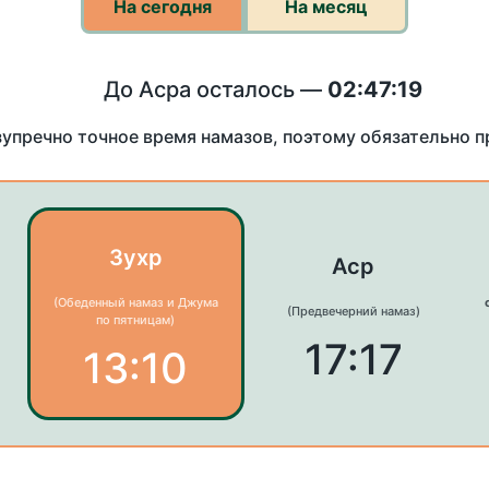
На сегодня
На месяц
До Асра осталось —
02:47:19
зупречно точное время намазов, поэтому обязательно 
Зухр
Аср
(Обеденный намаз и Джума
(Предвечерний намаз)
по пятницам)
17:17
13:10