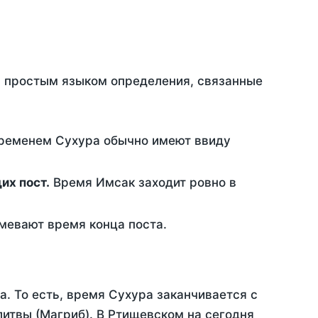
ть простым языком определения, связанные
временем Сухура обычно имеют ввиду
ющих пост.
Время Имсак заходит ровно в
евают время конца поста.
а. То есть, время Сухура заканчивается с
итвы (Магриб). В Ртищевском на сегодня