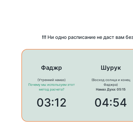
!!!
Ни одно расписание не даст вам бе
Фаджр
Шурук
(Утренний намаз)
(Восход солнца и конец
Почему мы используем этот
Фаджра)
метод расчета?
Намаз Духа: 05:15
03:12
04:54