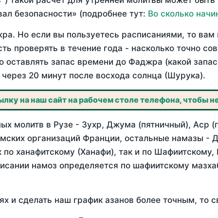
°) такой расчет для утренней молитвы может быть
ал безопасности» (подробнее тут:
Во сколько начи
ра. Но если вы пользуетесь расписаниями, то вам 
сть проверять в течение года - насколько точно со
бо оставлять запас времени до Фаджра (какой запас
через 20 минут после восхода солнца (Шурука).
лку на наш сайт на рабочем столе телефона, чтобы не
х молитв в Рузе - Зухр, Джума (пятничный), Аср (
мских организаций Франции, остальные намазы - Д
 по ханафитскому (Ханафи), так и по Шафиитскому,
писании намоз определяется по шафиитскому мазх
ях и сделать наш график азанов более точным, то с