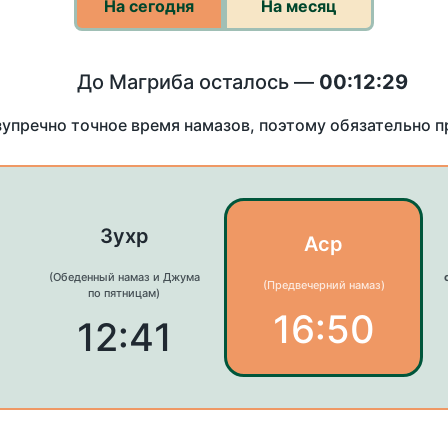
На сегодня
На месяц
До Магриба осталось —
00:12:29
зупречно точное время намазов, поэтому обязательно 
Зухр
Аср
(Обеденный намаз и Джума
(Предвечерний намаз)
по пятницам)
16:50
12:41