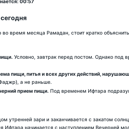
нается: 00:57
 сегодня
о во время месяца Рамадан, стоит кратко объясни
ем пищи.
Условно, завтрак перед постом. Однако под 
ержание от приема пищи, питья и всех других действий, наруша
аджр), а не раньше.
 - это вечерний прием пищи.
Под временем Ифтара подразум
ом утренней зари и заканчивается с закатом солнц
я Ифтара начинается с наступлением Вечерней моли