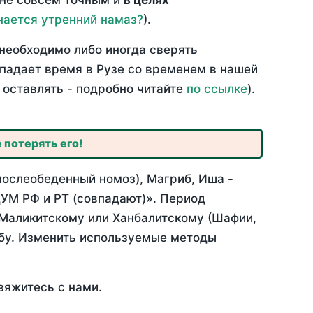
 не совсем точным и
в целях
нается утренний намаз?
).
необходимо либо иногда сверять
впадает время в Рузе со временем в нашей
 оставлять - подробно читайте
по ссылке
).
 потерять его!
послеобеденный номоз), Магриб, Иша -
УМ РФ и РТ (совпадают)». Период
 Маликитскому или Ханбалитскому (Шафии,
абу. Изменить используемые методы
вяжитесь с нами.