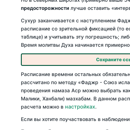
Но в северных широтах (примерно выше 54
предосторожности
лучше оставить «интерв
Сухур заканчивается с наступлением Фадж
расписание со зрительной фиксацией (то е
таблице) и учитывать эту погрешность; ли
Время молитвы Духа начинается примерно 
Сохраните ссы
Расписание времени остальных обязательны
рассчитано по методу «Фаджр - Союз исла
проведения намаза Аср можно выбрать как
Малики, Ханбали) мазхабам. В данном рас
настройках
расчета можно в
.
Если вы хотите поучаствовать в наблюдени