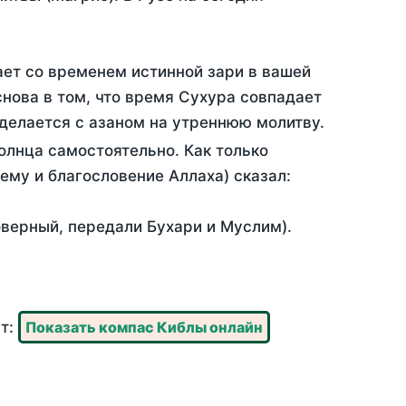
ает со временем истинной зари в вашей
нова в том, что время Сухура совпадает
 делается с азаном на утреннюю молитву.
олнца самостоятельно. Как только
 ему и благословение Аллаха) сказал:
оверный, передали Бухари и Муслим).
ут:
Показать компас Киблы онлайн