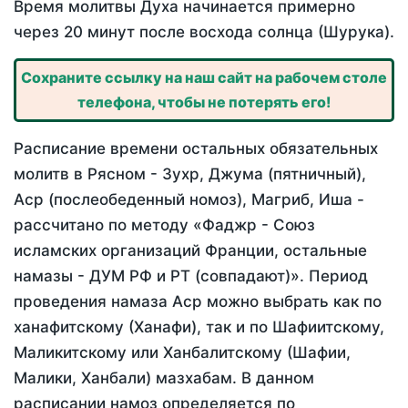
Время молитвы Духа начинается примерно
через 20 минут после восхода солнца (Шурука).
Сохраните ссылку на наш сайт на рабочем столе
телефона, чтобы не потерять его!
Расписание времени остальных обязательных
молитв в Рясном - Зухр, Джума (пятничный),
Аср (послеобеденный номоз), Магриб, Иша -
рассчитано по методу «Фаджр - Союз
исламских организаций Франции, остальные
намазы - ДУМ РФ и РТ (совпадают)». Период
проведения намаза Аср можно выбрать как по
ханафитскому (Ханафи), так и по Шафиитскому,
Маликитскому или Ханбалитскому (Шафии,
Малики, Ханбали) мазхабам. В данном
расписании намоз определяется по