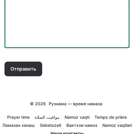
Отправить
© 2026
Рузнама — время намаза
Prayer time
مواقيت الصلاة
Namoz vaqti
Temps de prière
Ламазан хенаш
Gebetszeit
Вактхои намоз
Namoz vaqtlari
Наши контакты