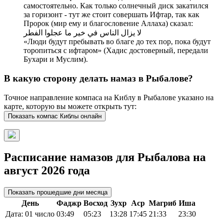
самостоятельно. Как только солнечный диск закатился
за горизонт - тут же стоит совершать Ифтар, так как
Пророк (мир ему и благословение Аллаха) сказал:
لا يزال الناس في خير ما عجلوا الفطر
«Люди будут пребывать во благе до тех пор, пока будут
торопиться с ифтаром» (Хадис достоверный, передали
Бухари и Муслим).
В какую сторону делать намаз в Рыбалове?
Точное направление компаса на Киблу в Рыбалове указано на
карте, которую вы можете открыть тут:
Показать компас Киблы онлайн
Расписание намазов для Рыбалова на
август 2026 года
Показать прошедшие дни месяца
День
Фаджр
Восход
Зухр
Аср
Магриб
Иша
Дата: 01 число
03:49
05:23
13:28
17:45
21:33
23:30