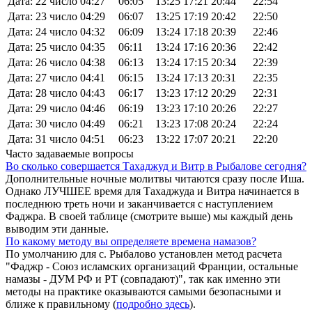
Дата: 22 число
04:27
06:05
13:25
17:21
20:44
22:54
Дата: 23 число
04:29
06:07
13:25
17:19
20:42
22:50
Дата: 24 число
04:32
06:09
13:24
17:18
20:39
22:46
Дата: 25 число
04:35
06:11
13:24
17:16
20:36
22:42
Дата: 26 число
04:38
06:13
13:24
17:15
20:34
22:39
Дата: 27 число
04:41
06:15
13:24
17:13
20:31
22:35
Дата: 28 число
04:43
06:17
13:23
17:12
20:29
22:31
Дата: 29 число
04:46
06:19
13:23
17:10
20:26
22:27
Дата: 30 число
04:49
06:21
13:23
17:08
20:24
22:24
Дата: 31 число
04:51
06:23
13:22
17:07
20:21
22:20
Часто задаваемые вопросы
Во сколько совершается Тахаджуд и Витр в Рыбалове сегодня?
Дополнительные ночные молитвы читаются сразу после Иша.
Однако ЛУЧШЕЕ время для Тахаджуда и Витра начинается в
последнюю треть ночи и заканчивается с наступлением
Фаджра. В своей таблице (смотрите выше) мы каждый день
выводим эти данные.
По какому методу вы определяете времена намазов?
По умолчанию для с. Рыбалово установлен метод расчета
"Фаджр - Союз исламских организаций Франции, остальные
намазы - ДУМ РФ и РТ (совпадают)", так как именно эти
методы на практике оказываются самыми безопасными и
ближе к правильному (
подробно здесь
).