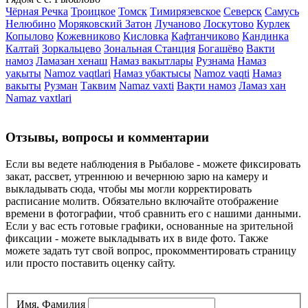
Чёрная Речка
Троицкое
Томск
Тимирязевское
Северск
Самусь
Нелюбино
Моряковский Затон
Лучаново
Лоскутово
Курлек
Копылово
Кожевниково
Кисловка
Кафтанчиково
Кандинка
Калтай
Зоркальцево
Зональная Станция
Богашёво
Вакти
намоз
Ламазан хенаш
Намаз вакытлары
Рузнама
Намаз
уақыты
Namoz vaqtlari
Намаз убактысы
Namoz vaqti
Намаз
вакыты
Рузман
Таквим
Namaz vaxti
Вақти намоз
Ламаз хан
Namaz vaxtlari
Отзывы, вопросы и комментарии
Если вы ведете наблюдения в Рыбалове - можете фиксировать
закат, рассвет, утреннюю и вечернюю зарю на камеру и
выкладывать сюда, чтобы мы могли корректировать
расписание молитв. Обязательно включайте отображение
времени в фотографии, чтоб сравнить его с нашими данными.
Если у вас есть готовые графики, основанные на зрительной
фиксации - можете выкладывать их в виде фото. Также
можете задать тут свой вопрос, прокомментировать страницу
или просто поставить оценку сайту.
Имя, Фамилия