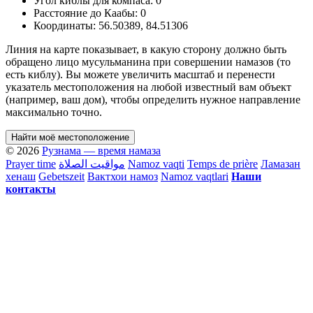
Угол киблы для компаса:
0
Расстояние до Каабы:
0
Координаты:
56.50389
,
84.51306
Линия на карте показывает, в какую сторону должно быть
обращено лицо мусульманина при совершении намазов (то
есть киблу). Вы можете увеличить масштаб и перенести
указатель местоположения на любой известный вам объект
(например, ваш дом), чтобы определить нужное направление
максимально точно.
Найти моё местоположение
© 2026
Рузнама — время намаза
Prayer time
مواقيت الصلاة
Namoz vaqti
Temps de prière
Ламазан
хенаш
Gebetszeit
Вактхои намоз
Namoz vaqtlari
Наши
контакты