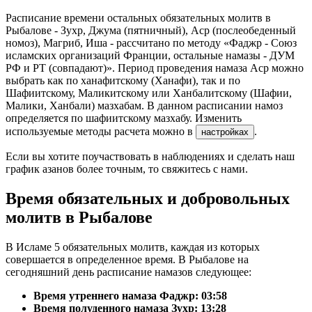
Расписание времени остальных обязательных молитв в
Рыбалове - Зухр, Джума (пятничный), Аср (послеобеденный
номоз), Магриб, Иша - рассчитано по методу «Фаджр - Союз
исламских организаций Франции, остальные намазы - ДУМ
РФ и РТ (совпадают)». Период проведения намаза Аср можно
выбрать как по ханафитскому (Ханафи), так и по
Шафиитскому, Маликитскому или Ханбалитскому (Шафии,
Малики, Ханбали) мазхабам. В данном расписании намоз
определяется по шафиитскому мазхабу. Изменить
используемые методы расчета можно в
.
настройках
Если вы хотите поучаствовать в наблюдениях и сделать наш
график азанов более точным, то свяжитесь с нами.
Время обязательных и добровольных
молитв в Рыбалове
В Исламе 5 обязательных молитв, каждая из которых
совершается в определенное время. В Рыбалове на
сегодняшний день расписание намазов следующее:
Время утреннего намаза Фаджр:
03:58
Время полуденного намаза Зухр:
13:28