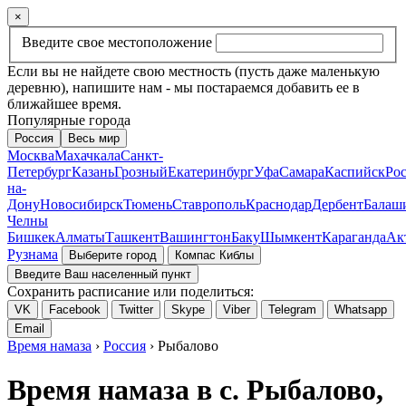
×
Введите свое местоположение
Если вы не найдете свою местность (пусть даже маленькую
деревню), напишите нам - мы постараемся добавить ее в
ближайшее время.
Популярные города
Россия
Весь мир
Москва
Махачкала
Санкт-
Петербург
Казань
Грозный
Екатеринбург
Уфа
Самара
Каспийск
Рос
на-
Дону
Новосибирск
Тюмень
Ставрополь
Краснодар
Дербент
Балаш
Челны
Бишкек
Алматы
Ташкент
Вашингтон
Баку
Шымкент
Караганда
Ак
Рузнама
Выберите город
Компас Киблы
Введите Ваш населенный пункт
Сохранить расписание или поделиться:
VK
Facebook
Twitter
Skype
Viber
Telegram
Whatsapp
Email
Время намаза
›
Россия
› Рыбалово
Время намаза в с. Рыбалово,