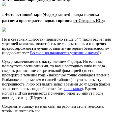
🠗 Фото истинной зари (Фаджр зашел) - когда полоска
рассвета простирается вдоль горизона
от Севера к Югу
:
Но в северных широтах (примерно выше 54°) такой расчет для
утренней молитвы может быть не совсем точным и
в целях
предосторожности
лучше оставить «интервал безопасности»
(подробнее тут:
Во сколько начинается утренний намаз?
).
Сухур заканчивается с наступлением Фаджра. Но если вы
пользуетесь расписаниями, то вам необходимо либо иногда
сверять расписание со зрительной фиксацией (то есть
проверять в течение года - насколько точно совпадает время в
Рыбалове со временем в нашей таблице) и учитывать эту
погрешность; либо оставлять запас времени до Фаджра (какой
запас оставлять - подробно читайте
по ссылке
). Время
молитвы Духа начинается примерно через 20 минут после
восхода солнца (Шурука).
Сохраните ссылку на наш сайт на рабочем столе телефона,
чтобы не потерять его!