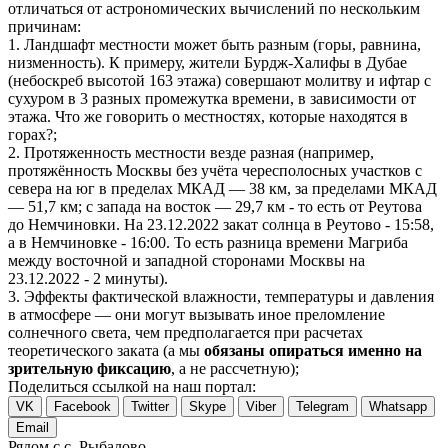
отличаться от астрономических вычислений по нескольким
причинам:
1. Ландшафт местности может быть разным (горы, равнина,
низменность). К примеру, жители Бурдж-Халифы в Дубае
(небоскреб высотой 163 этажа) совершают молитву и ифтар с
сухуром в 3 разных промежутка времени, в зависимости от
этажа. Что же говорить о местностях, которые находятся в
горах?;
2. Протяженность местности везде разная (например,
протяжённость Москвы без учёта чересполосных участков с
севера на юг в пределах МКАД — 38 км, за пределами МКАД
— 51,7 км; с запада на восток — 29,7 км - то есть от Реутова
до Немчиновки. На 23.12.2022 закат солнца в Реутово - 15:58,
а в Немчиновке - 16:00. То есть разница времени Магриба
между восточной и западной сторонами Москвы на
23.12.2022 - 2 минуты).
3. Эффекты фактической влажности, температуры и давления
в атмосфере — они могут вызывать иное преломление
солнечного света, чем предполагается при расчетах
теоретического заката (а мы
обязаны опираться именно на
зрительную фиксацию
, а не рассчетную);
Поделиться ссылкой на наш портал:
VK
Facebook
Twitter
Skype
Viber
Telegram
Whatsapp
Email
Рядом с с. Рыбалово