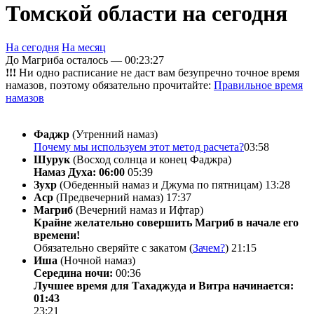
Томской области на сегодня
На сегодня
На месяц
До Магриба осталось —
00:23:27
!!!
Ни одно расписание не даст вам безупречно точное время
намазов, поэтому обязательно прочитайте:
Правильное время
намазов
Фаджр
(Утренний намаз)
Почему мы используем этот метод расчета?
03:58
Шурук
(Восход солнца и конец Фаджра)
Намаз Духа: 06:00
05:39
Зухр
(Обеденный намаз и Джума по пятницам)
13:28
Аср
(Предвечерний намаз)
17:37
Магриб
(Вечерний намаз и Ифтар)
Крайне желательно совершить Магриб в начале его
времени!
Обязательно сверяйте с закатом (
Зачем?
)
21:15
Иша
(Ночной намаз)
Середина ночи:
00:36
Лучшее время для Тахаджуда и Витра начинается:
01:43
23:21