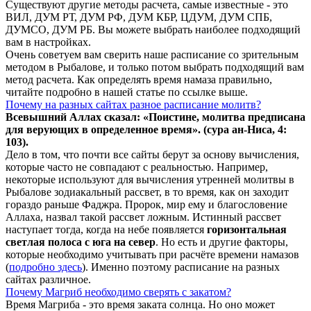
Существуют другие методы расчета, самые известные - это
ВИЛ, ДУМ РТ, ДУМ РФ, ДУМ КБР, ЦДУМ, ДУМ СПБ,
ДУМСО, ДУМ РБ. Вы можете выбрать наиболее подходящий
вам в настройках.
Очень советуем вам сверить наше расписание со зрительным
методом в Рыбалове, и только потом выбрать подходящий вам
метод расчета. Как определять время намаза правильно,
читайте подробно в нашей статье по ссылке выше.
Почему на разных сайтах разное расписание молитв?
Всевышний Аллах сказал: «Поистине, молитва предписана
для верующих в
определенное
время». (сура ан-Ниса, 4:
103).
Дело в том, что почти все сайты берут за основу вычисления,
которые часто не совпадают с реальностью. Например,
некоторые используют для вычисления утренней молитвы в
Рыбалове зодиакальный рассвет, в то время, как он заходит
гораздо раньше Фаджра. Пророк, мир ему и благословение
Аллаха, назвал такой рассвет ложным. Истинный рассвет
наступает тогда, когда на небе появляется
горизонтальная
светлая полоса с юга на север
. Но есть и другие факторы,
которые необходимо учитывать при расчёте времени намазов
(
подробно здесь
). Именно поэтому расписание на разных
сайтах различное.
Почему Магриб необходимо сверять с закатом?
Время Магриба - это время заката солнца. Но оно может