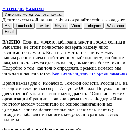
На сегодня
На месяц
Изменить метод расчета намаза
Делитесь ссылкой на наш сайт и сохраняйте себе в закладках:
VK
Facebook
Twitter
Skype
Viber
Telegram
Whatsapp
Email
ВАЖНО!
Если вы можете наблюдать закат и восход солнца в
Рыбалове, не стоит полностью доверять какому-либо
расписанию намазов. Если вы заметили разницу между
нашим расписанием и собственным наблюдением, сообщите
нам, мы постараемся сделать календарь молитв более точным.
Подробно о том, как точно определять времена намазов мы
описали в нашей статье:
Как точно определять время намазов?
Время намаза для с. Рыбалово, Томской области, Россия
RU
на
сегодня
и текущий месяц —
Август 2026 года
. По умолчанию
для утренней молитвы стоит метод расчета "Союз исламских
организаций Франции", так как время намаза Фаджр и Иша
по этому методу рассчитано на основе навигационных
сумерков - оно наиболее безопасное и близко к точному,
исходя из наблюдений многих мусульман в разных частях
планеты.
Фото ложной зари (Фаджр не зашел):