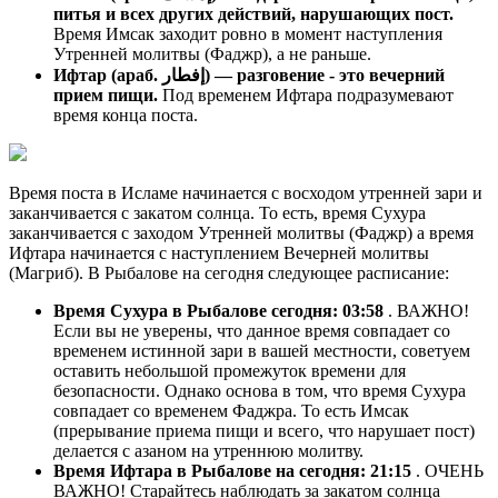
питья и всех других действий, нарушающих пост.
Время Имсак заходит ровно в момент наступления
Утренней молитвы (Фаджр), а не раньше.
Ифтар (араб. إفطار) — разговение - это вечерний
прием пищи.
Под временем Ифтара подразумевают
время конца поста.
Время поста в Исламе начинается с восходом утренней зари и
заканчивается с закатом солнца. То есть, время Сухура
заканчивается с заходом Утренней молитвы (Фаджр) а время
Ифтара начинается с наступлением Вечерней молитвы
(Магриб). В Рыбалове на сегодня следующее расписание:
Время Сухура в Рыбалове сегодня:
03:58
. ВАЖНО!
Если вы не уверены, что данное время совпадает со
временем истинной зари в вашей местности, советуем
оставить небольшой промежуток времени для
безопасности. Однако основа в том, что время Сухура
совпадает со временем Фаджра. То есть Имсак
(прерывание приема пищи и всего, что нарушает пост)
делается с азаном на утреннюю молитву.
Время Ифтара в Рыбалове на сегодня:
21:15
. ОЧЕНЬ
ВАЖНО! Старайтесь наблюдать за закатом солнца