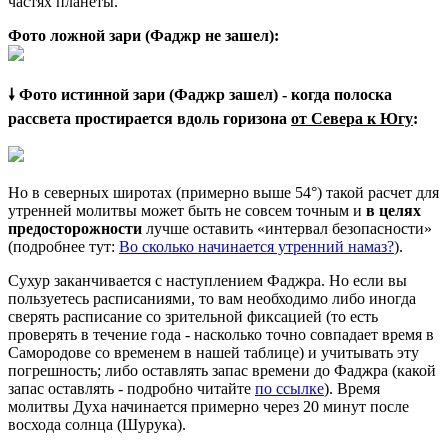
частях планеты.
Фото ложной зари (Фаджр не зашел):
🠗 Фото истинной зари (Фаджр зашел) - когда полоска
рассвета простирается вдоль горизона
от Севера к Югу
:
Но в северных широтах (примерно выше 54°) такой расчет для
утренней молитвы может быть не совсем точным и
в целях
предосторожности
лучше оставить «интервал безопасности»
(подробнее тут:
Во сколько начинается утренний намаз?
).
Сухур заканчивается с наступлением Фаджра. Но если вы
пользуетесь расписаниями, то вам необходимо либо иногда
сверять расписание со зрительной фиксацией (то есть
проверять в течение года - насколько точно совпадает время в
Самородове со временем в нашей таблице) и учитывать эту
погрешность; либо оставлять запас времени до Фаджра (какой
запас оставлять - подробно читайте
по ссылке
). Время
молитвы Духа начинается примерно через 20 минут после
восхода солнца (Шурука).