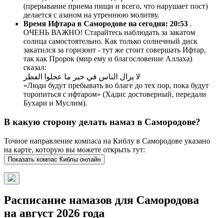
(прерывание приема пищи и всего, что нарушает пост)
делается с азаном на утреннюю молитву.
Время Ифтара в Самородове на сегодня:
20:53
.
ОЧЕНЬ ВАЖНО! Старайтесь наблюдать за закатом
солнца самостоятельно. Как только солнечный диск
закатился за горизонт - тут же стоит совершать Ифтар,
так как Пророк (мир ему и благословение Аллаха)
сказал:
لا يزال الناس في خير ما عجلوا الفطر
«Люди будут пребывать во благе до тех пор, пока будут
торопиться с ифтаром» (Хадис достоверный, передали
Бухари и Муслим).
В какую сторону делать намаз в Самородове?
Точное направление компаса на Киблу в Самородове указано
на карте, которую вы можете открыть тут:
Показать компас Киблы онлайн
Расписание намазов для Самородова
на август 2026 года