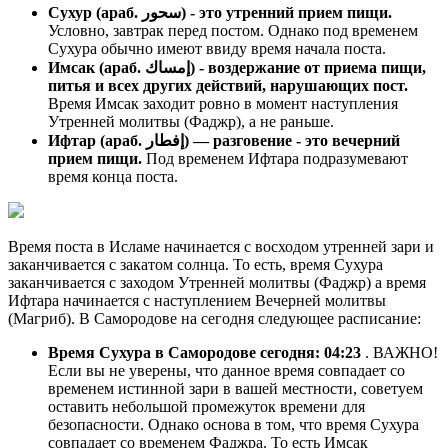
Сухур (араб. سحور) - это утренний прием пищи.
Условно, завтрак перед постом. Однако под временем
Сухура обычно имеют ввиду время начала поста.
Имсак (араб. إمساك) - воздержание от приема пищи,
питья и всех других действий, нарушающих пост.
Время Имсак заходит ровно в момент наступления
Утренней молитвы (Фаджр), а не раньше.
Ифтар (араб. إفطار) — разговение - это вечерний
прием пищи.
Под временем Ифтара подразумевают
время конца поста.
Время поста в Исламе начинается с восходом утренней зари и
заканчивается с закатом солнца. То есть, время Сухура
заканчивается с заходом Утренней молитвы (Фаджр) а время
Ифтара начинается с наступлением Вечерней молитвы
(Магриб). В Самородове на сегодня следующее расписание:
Время Сухура в Самородове сегодня:
04:23
. ВАЖНО!
Если вы не уверены, что данное время совпадает со
временем истинной зари в вашей местности, советуем
оставить небольшой промежуток времени для
безопасности. Однако основа в том, что время Сухура
совпадает со временем Фаджра. То есть Имсак