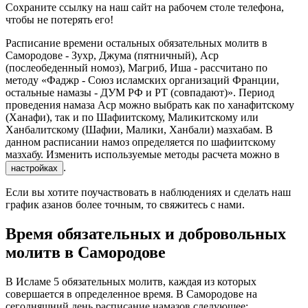
Сохраните ссылку на наш сайт на рабочем столе телефона,
чтобы не потерять его!
Расписание времени остальных обязательных молитв в
Самородове - Зухр, Джума (пятничный), Аср
(послеобеденный номоз), Магриб, Иша - рассчитано по
методу «Фаджр - Союз исламских организаций Франции,
остальные намазы - ДУМ РФ и РТ (совпадают)». Период
проведения намаза Аср можно выбрать как по ханафитскому
(Ханафи), так и по Шафиитскому, Маликитскому или
Ханбалитскому (Шафии, Малики, Ханбали) мазхабам. В
данном расписании намоз определяется по шафиитскому
мазхабу. Изменить используемые методы расчета можно в
.
настройках
Если вы хотите поучаствовать в наблюдениях и сделать наш
график азанов более точным, то свяжитесь с нами.
Время обязательных и добровольных
молитв в Самородове
В Исламе 5 обязательных молитв, каждая из которых
совершается в определенное время. В Самородове на
сегодняшний день расписание намазов следующее: