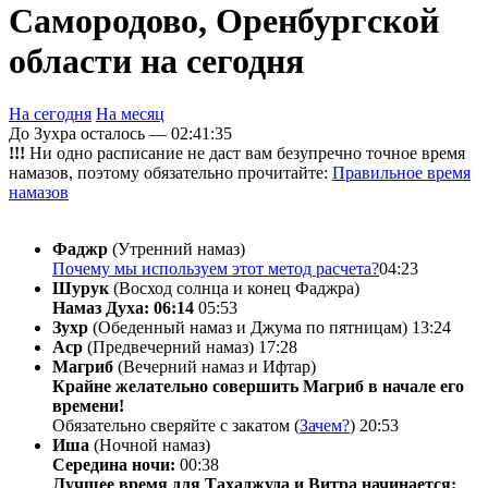
Самородово, Оренбургской
области на сегодня
На сегодня
На месяц
До Зухра осталось —
02:41:35
!!!
Ни одно расписание не даст вам безупречно точное время
намазов, поэтому обязательно прочитайте:
Правильное время
намазов
Фаджр
(Утренний намаз)
Почему мы используем этот метод расчета?
04:23
Шурук
(Восход солнца и конец Фаджра)
Намаз Духа: 06:14
05:53
Зухр
(Обеденный намаз и Джума по пятницам)
13:24
Аср
(Предвечерний намаз)
17:28
Магриб
(Вечерний намаз и Ифтар)
Крайне желательно совершить Магриб в начале его
времени!
Обязательно сверяйте с закатом (
Зачем?
)
20:53
Иша
(Ночной намаз)
Середина ночи:
00:38
Лучшее время для Тахаджуда и Витра начинается: