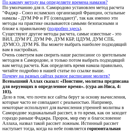
По какому методу вы определяете времена намазов?
По умолчанию для п. Самородово установлен метод расчета
"Фаджр - Союз исламских организаций Франции, остальные
намазы - ДУМ РФ и РТ (совпадают)", так как именно эти
методы на практике оказываются самыми безопасными и
ближе к правильному (
подробно здесь
).
Существуют другие методы расчета, самые известные - это
ВИЛ, ДУМ РТ, ДУМ РФ, ДУМ КБР, ЦДУМ, ДУМ СПБ,
ДУМСО, ДУМ РБ. Вы можете выбрать наиболее подходящий
вам в настройках.
Очень советуем вам сверить наше расписание со зрительным
методом в Самородове, и только потом выбрать подходящий
вам метод расчета. Как определять время намаза правильно,
читайте подробно в нашей статье по ссылке выше.
Почему на разных сайтах разное расписание молитв?
Всевышний Аллах сказал: «Поистине, молитва предписана
для верующих в
определенное
время». (сура ан-Ниса, 4:
103).
Дело в том, что почти все сайты берут за основу вычисления,
которые часто не совпадают с реальностью. Например,
некоторые используют для вычисления утренней молитвы в
Самородове зодиакальный рассвет, в то время, как он заходит
гораздо раньше Фаджра. Пророк, мир ему и благословение
Аллаха, назвал такой рассвет ложным. Истинный рассвет
наступает тогда, когда на небе появляется
горизонтальная