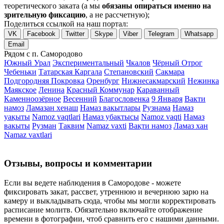
теоретического заката (а мы
обязаны опираться именно на
зрительную фиксацию
, а не рассчетную);
Поделиться ссылкой на наш портал:
VK
Facebook
Twitter
Skype
Viber
Telegram
Whatsapp
Email
Рядом с п. Самородово
Южный Урал
Экспериментальный
Чкалов
Чёрный Отрог
Чебеньки
Татарская Каргала
Степановский
Сакмара
Подгородняя Покровка
Оренбург
Нижнесакмарский
Нежинка
Маякское
Ленина
Красный Коммунар
Караванный
Каменноозёрное
Весенний
Благословенка
9 Января
Вакти
намоз
Ламазан хенаш
Намаз вакытлары
Рузнама
Намаз
уақыты
Namoz vaqtlari
Намаз убактысы
Namoz vaqti
Намаз
вакыты
Рузман
Таквим
Namaz vaxti
Вақти намоз
Ламаз хан
Namaz vaxtlari
Отзывы, вопросы и комментарии
Если вы ведете наблюдения в Самородове - можете
фиксировать закат, рассвет, утреннюю и вечернюю зарю на
камеру и выкладывать сюда, чтобы мы могли корректировать
расписание молитв. Обязательно включайте отображение
времени в фотографии, чтоб сравнить его с нашими данными.