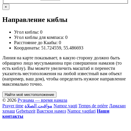
×
Направление киблы
Угол киблы:
0
Угол киблы для компаса:
0
Расстояние до Каабы:
0
Координаты:
51.724559
,
55.486693
Линия на карте показывает, в какую сторону должно быть
обращено лицо мусульманина при совершении намазов (то
есть киблу). Вы можете увеличить масштаб и перенести
указатель местоположения на любой известный вам объект
(например, ваш дом), чтобы определить нужное направление
максимально точно.
Найти моё местоположение
© 2026
Рузнама — время намаза
Prayer time
مواقيت الصلاة
Namoz vaqti
Temps de prière
Ламазан
хенаш
Gebetszeit
Вактхои намоз
Namoz vaqtlari
Наши
контакты