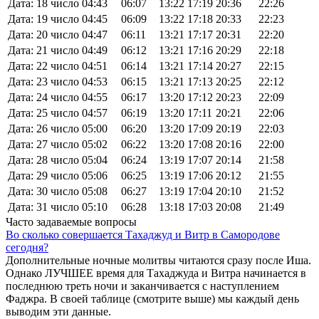
Дата: 18 число
04:43
06:07
13:22
17:19
20:36
22:26
Дата: 19 число
04:45
06:09
13:22
17:18
20:33
22:23
Дата: 20 число
04:47
06:11
13:21
17:17
20:31
22:20
Дата: 21 число
04:49
06:12
13:21
17:16
20:29
22:18
Дата: 22 число
04:51
06:14
13:21
17:14
20:27
22:15
Дата: 23 число
04:53
06:15
13:21
17:13
20:25
22:12
Дата: 24 число
04:55
06:17
13:20
17:12
20:23
22:09
Дата: 25 число
04:57
06:19
13:20
17:11
20:21
22:06
Дата: 26 число
05:00
06:20
13:20
17:09
20:19
22:03
Дата: 27 число
05:02
06:22
13:20
17:08
20:16
22:00
Дата: 28 число
05:04
06:24
13:19
17:07
20:14
21:58
Дата: 29 число
05:06
06:25
13:19
17:06
20:12
21:55
Дата: 30 число
05:08
06:27
13:19
17:04
20:10
21:52
Дата: 31 число
05:10
06:28
13:18
17:03
20:08
21:49
Часто задаваемые вопросы
Во сколько совершается Тахаджуд и Витр в Самородове
сегодня?
Дополнительные ночные молитвы читаются сразу после Иша.
Однако ЛУЧШЕЕ время для Тахаджуда и Витра начинается в
последнюю треть ночи и заканчивается с наступлением
Фаджра. В своей таблице (смотрите выше) мы каждый день
выводим эти данные.