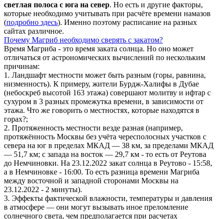
светлая полоса с юга на север
. Но есть и другие факторы,
которые необходимо учитывать при расчёте времени намазов
(
подробно здесь
). Именно поэтому расписание на разных
сайтах различное.
Почему Магриб необходимо сверять с закатом?
Время Магриба - это время заката солнца. Но оно может
отличаться от астрономических вычислений по нескольким
причинам:
1. Ландшафт местности может быть разным (горы, равнина,
низменность). К примеру, жители Бурдж-Халифы в Дубае
(небоскреб высотой 163 этажа) совершают молитву и ифтар с
сухуром в 3 разных промежутка времени, в зависимости от
этажа. Что же говорить о местностях, которые находятся в
горах?;
2. Протяженность местности везде разная (например,
протяжённость Москвы без учёта чересполосных участков с
севера на юг в пределах МКАД — 38 км, за пределами МКАД
— 51,7 км; с запада на восток — 29,7 км - то есть от Реутова
до Немчиновки. На 23.12.2022 закат солнца в Реутово - 15:58,
а в Немчиновке - 16:00. То есть разница времени Магриба
между восточной и западной сторонами Москвы на
23.12.2022 - 2 минуты).
3. Эффекты фактической влажности, температуры и давления
в атмосфере — они могут вызывать иное преломление
солнечного света, чем предполагается при расчетах