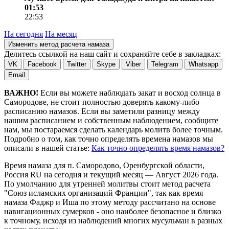
01:53
22:53
На сегодня
На месяц
Изменить метод расчета намаза
Делитесь ссылкой на наш сайт и сохраняйте себе в закладках:
VK
Facebook
Twitter
Skype
Viber
Telegram
Whatsapp
Email
ВАЖНО!
Если вы можете наблюдать закат и восход солнца в
Самородове, не стоит полностью доверять какому-либо
расписанию намазов. Если вы заметили разницу между
нашим расписанием и собственным наблюдением, сообщите
нам, мы постараемся сделать календарь молитв более точным.
Подробно о том, как точно определять времена намазов мы
описали в нашей статье:
Как точно определять время намазов?
Время намаза для п. Самородово, Оренбургской области,
Россия
RU
на
сегодня
и текущий месяц —
Август 2026 года
.
По умолчанию для утренней молитвы стоит метод расчета
"Союз исламских организаций Франции", так как время
намаза Фаджр и Иша по этому методу рассчитано на основе
навигационных сумерков - оно наиболее безопасное и близко
к точному, исходя из наблюдений многих мусульман в разных