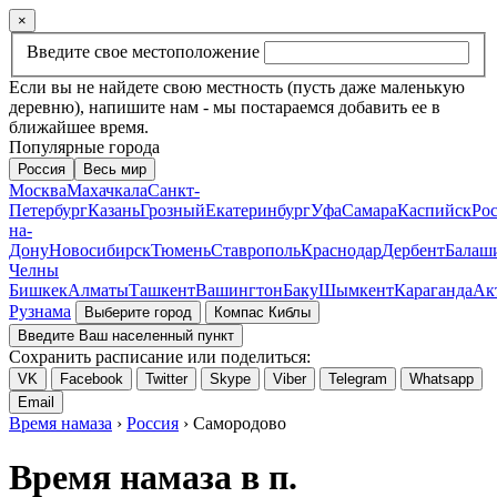
×
Введите свое местоположение
Если вы не найдете свою местность (пусть даже маленькую
деревню), напишите нам - мы постараемся добавить ее в
ближайшее время.
Популярные города
Россия
Весь мир
Москва
Махачкала
Санкт-
Петербург
Казань
Грозный
Екатеринбург
Уфа
Самара
Каспийск
Рос
на-
Дону
Новосибирск
Тюмень
Ставрополь
Краснодар
Дербент
Балаш
Челны
Бишкек
Алматы
Ташкент
Вашингтон
Баку
Шымкент
Караганда
Ак
Рузнама
Выберите город
Компас Киблы
Введите Ваш населенный пункт
Сохранить расписание или поделиться:
VK
Facebook
Twitter
Skype
Viber
Telegram
Whatsapp
Email
Время намаза
›
Россия
› Самородово
Время намаза в п.