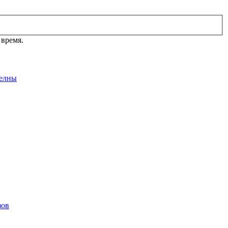
 время.
елны
зов