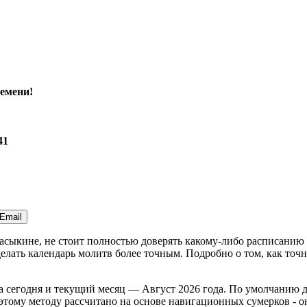
емени!
41
Email
Сасыкине, не стоит полностью доверять какому-либо расписани
лать календарь молитв более точным. Подробно о том, как точн
а
сегодня
и текущий месяц —
Август 2026 года
. По умолчанию д
тому методу рассчитано на основе навигационных сумерков - оно