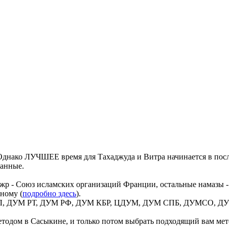
днако ЛУЧШЕЕ время для Тахаджуда и Витра начинается в посл
данные.
жр - Союз исламских организаций Франции, остальные намазы -
ному (
подробно здесь
).
 ВИЛ, ДУМ РТ, ДУМ РФ, ДУМ КБР, ЦДУМ, ДУМ СПБ, ДУМСО, ДУМ
тодом в Сасыкине, и только потом выбрать подходящий вам мето