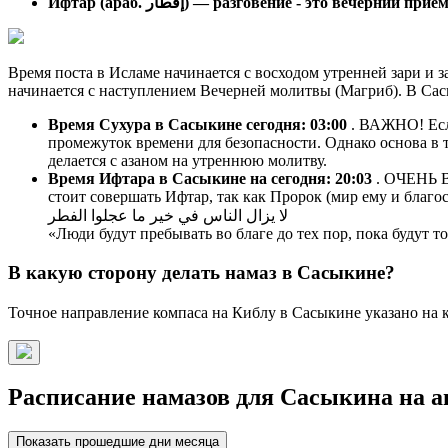
Ифтар (араб. إفطار) — разговение - это вечерний п
Время поста в Исламе начинается с восходом утренней зари и з
начинается с наступлением Вечерней молитвы (Магриб). В Сас
Время Сухура в Сасыкине сегодня:
03:00
. ВАЖНО! Если
промежуток времени для безопасности. Однако основа в т
делается с азаном на утреннюю молитву.
Время Ифтара в Сасыкине на сегодня:
20:03
. ОЧЕНЬ В
стоит совершать Ифтар, так как Пророк (мир ему и благос
لا يزال الناس في خير ما عجلوا الفطر
«Люди будут пребывать во благе до тех пор, пока будут 
В какую сторону делать намаз в Сасыкине?
Точное направление компаса на Киблу в Сасыкине указано на к
Расписание намазов для Сасыкина на ав
Показать прошедшие дни месяца