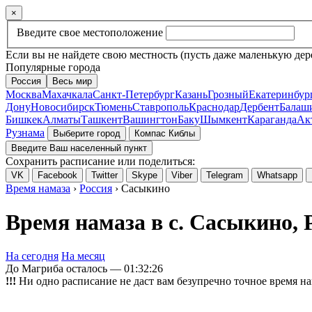
×
Введите свое местоположение
Если вы не найдете свою местность (пусть даже маленькую дер
Популярные города
Россия
Весь мир
Москва
Махачкала
Санкт-Петербург
Казань
Грозный
Екатеринбур
Дону
Новосибирск
Тюмень
Ставрополь
Краснодар
Дербент
Балаш
Бишкек
Алматы
Ташкент
Вашингтон
Баку
Шымкент
Караганда
Ак
Рузнама
Выберите город
Компас Киблы
Введите Ваш населенный пункт
Сохранить расписание или поделиться:
VK
Facebook
Twitter
Skype
Viber
Telegram
Whatsapp
Время намаза
›
Россия
› Сасыкино
Время намаза в с. Сасыкино, 
На сегодня
На месяц
До Магриба осталось —
01:32:26
!!!
Ни одно расписание не даст вам безупречно точное время на