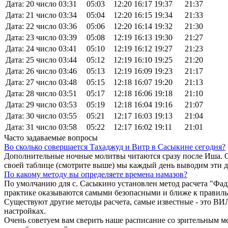
Дата: 20 число
03:31
05:03
12:20
16:17
19:37
21:37
Дата: 21 число
03:34
05:04
12:20
16:15
19:34
21:33
Дата: 22 число
03:36
05:06
12:20
16:14
19:32
21:30
Дата: 23 число
03:39
05:08
12:19
16:13
19:30
21:27
Дата: 24 число
03:41
05:10
12:19
16:12
19:27
21:23
Дата: 25 число
03:44
05:12
12:19
16:10
19:25
21:20
Дата: 26 число
03:46
05:13
12:19
16:09
19:23
21:17
Дата: 27 число
03:48
05:15
12:18
16:07
19:20
21:13
Дата: 28 число
03:51
05:17
12:18
16:06
19:18
21:10
Дата: 29 число
03:53
05:19
12:18
16:04
19:16
21:07
Дата: 30 число
03:55
05:21
12:17
16:03
19:13
21:04
Дата: 31 число
03:58
05:22
12:17
16:02
19:11
21:01
Часто задаваемые вопросы
Во сколько совершается Тахаджуд и Витр в Сасыкине сегодня?
Дополнительные ночные молитвы читаются сразу после Иша. О
своей таблице (смотрите выше) мы каждый день выводим эти 
По какому методу вы определяете времена намазов?
По умолчанию для с. Сасыкино установлен метод расчета "Фад
практике оказываются самыми безопасными и ближе к правиль
Существуют другие методы расчета, самые известные - это
настройках.
Очень советуем вам сверить наше расписание со зрительным ме