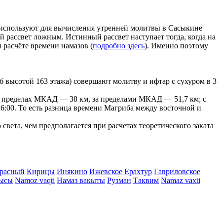
ые используют для вычисления утренней молитвы в Сасыкине
ой рассвет ложным. Истинный рассвет наступает тогда, когда на
 расчёте времени намазов (
подробно здесь
). Именно поэтому
 высотой 163 этажа) совершают молитву и ифтар с сухуром в 3
г в пределах МКАД — 38 км, за пределами МКАД — 51,7 км; с
- 16:00. То есть разница времени Магриба между восточной и
вета, чем предполагается при расчетах теоретического заката
расный
Кирицы
Инякино
Ижевское
Ерахтур
Гавриловское
тысы
Namoz vaqti
Намаз вакыты
Рузман
Таквим
Namaz vaxti