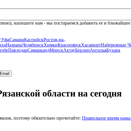
евню), напишите нам - мы постараемся добавить ее в ближайшее
г
Уфа
Самара
Каспийск
Ростов-на-
иха
Назрань
Челябинск
Химки
Красноярск
Хасавюрт
Набережные Ч
тобе
Павлодар
Самарканд
Минск
Актау
Берлин
Анталья
Бухара
Email
Рязанской области на сегодня
мазов, поэтому обязательно прочитайте:
Правильное время нама