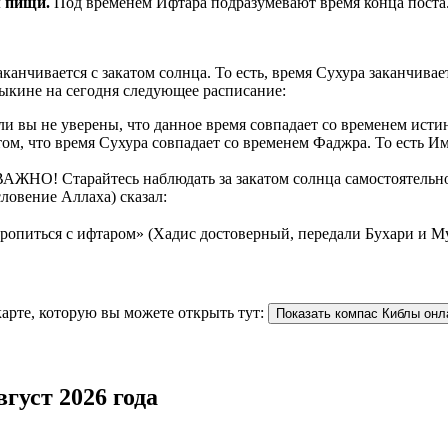
рием пищи.
Под временем Ифтара подразумевают время конца поста
аканчивается с закатом солнца. То есть, время Сухура заканчив
ыкине на сегодня следующее расписание:
 вы не уверены, что данное время совпадает со временем истин
ом, что время Сухура совпадает со временем Фаджра. То есть И
АЖНО! Старайтесь наблюдать за закатом солнца самостоятельно. 
ловение Аллаха) сказал:
торопиться с ифтаром» (Хадис достоверный, передали Бухари и М
арте, которую вы можете открыть тут:
Показать компас Киблы онл
густ 2026 года