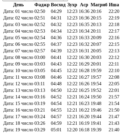
День
Фаджр
Восход
Зухр
Аср
Магриб
Иша
Дата: 01 число
02:50
04:29
12:23
16:36
20:16
22:20
Дата: 02 число
02:51
04:31
12:23
16:36
20:15
22:19
Дата: 03 число
02:52
04:32
12:23
16:35
20:13
22:18
Дата: 04 число
02:53
04:34
12:23
16:34
20:11
22:17
Дата: 05 число
02:54
04:36
12:23
16:33
20:09
22:16
Дата: 06 число
02:55
04:37
12:23
16:32
20:07
22:15
Дата: 07 число
02:57
04:39
12:23
16:31
20:05
22:13
Дата: 08 число
03:00
04:41
12:22
16:30
20:03
22:12
Дата: 09 число
03:03
04:43
12:22
16:29
20:01
22:11
Дата: 10 число
03:05
04:45
12:22
16:28
19:59
22:10
Дата: 11 число
03:08
04:46
12:22
16:27
19:57
22:08
Дата: 12 число
03:11
04:48
12:22
16:26
19:54
22:05
Дата: 13 число
03:13
04:50
12:22
16:25
19:52
22:01
Дата: 14 число
03:16
04:52
12:21
16:24
19:50
21:57
Дата: 15 число
03:19
04:54
12:21
16:23
19:48
21:54
Дата: 16 число
03:21
04:55
12:21
16:22
19:46
21:50
Дата: 17 число
03:24
04:57
12:21
16:20
19:44
21:47
Дата: 18 число
03:26
04:59
12:21
16:19
19:41
21:43
Дата: 19 число
03:29
05:01
12:20
16:18
19:39
21:40