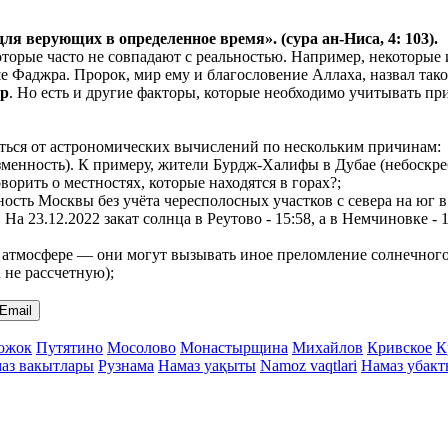
 для верующих в
определенное
время». (сура ан-Ниса, 4: 103).
 которые часто не совпадают с реальностью. Например, некотор
ьше Фаджра. Пророк, мир ему и благословение Аллаха, назвал так
ер
. Но есть и другие факторы, которые необходимо учитывать при
чаться от астрономических вычислений по нескольким причинам:
менность). К примеру, жители Бурдж-Халифы в Дубае (небоскреб
ворить о местностях, которые находятся в горах?;
нность Москвы без учёта чересполосных участков с севера на ю
. На 23.12.2022 закат солнца в Реутово - 15:58, а в Немчиновке 
атмосфере — они могут вызывать иное преломление солнечного с
а не рассчетную);
Email
ожок
Путятино
Мосолово
Монастырщина
Михайлов
Кривское
К
аз вакытлары
Рузнама
Намаз уақыты
Namoz vaqtlari
Намаз убак