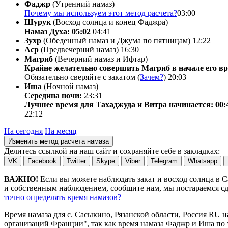
Фаджр
(Утренний намаз)
Почему мы используем этот метод расчета?
03:00
Шурук
(Восход солнца и конец Фаджра)
Намаз Духа: 05:02
04:41
Зухр
(Обеденный намаз и Джума по пятницам)
12:22
Аср
(Предвечерний намаз)
16:30
Магриб
(Вечерний намаз и Ифтар)
Крайне желательно совершить Магриб в начале его вр
Обязательно сверяйте с закатом (
Зачем?
)
20:03
Иша
(Ночной намаз)
Середина ночи:
23:31
Лучшее время для Тахаджуда и Витра начинается: 00:
22:12
На сегодня
На месяц
Изменить метод расчета намаза
Делитесь ссылкой на наш сайт и сохраняйте себе в закладках:
VK
Facebook
Twitter
Skype
Viber
Telegram
Whatsapp
ВАЖНО!
Если вы можете наблюдать закат и восход солнца в 
и собственным наблюдением, сообщите нам, мы постараемся сде
точно определять время намазов?
Время намаза для с. Сасыкино, Рязанской области, Россия
RU
н
организаций Франции", так как время намаза Фаджр и Иша по э