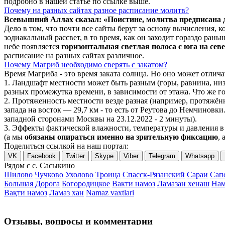
подробно в нашей статье по ссылке выше.
Почему на разных сайтах разное расписание молитв?
Всевышний Аллах сказал: «Поистине, молитва предписана
Дело в том, что почти все сайты берут за основу вычисления,
зодиакальный рассвет, в то время, как он заходит гораздо ран
небе появляется
горизонтальная светлая полоса с юга на сев
расписание на разных сайтах различное.
Почему Магриб необходимо сверять с закатом?
Время Магриба - это время заката солнца. Но оно может отли
1. Ландшафт местности может быть разным (горы, равнина, низ
разных промежутка времени, в зависимости от этажа. Что же го
2. Протяженность местности везде разная (например, протяжё
запада на восток — 29,7 км - то есть от Реутова до Немчиновки
западной сторонами Москвы на 23.12.2022 - 2 минуты).
3. Эффекты фактической влажности, температуры и давления в 
(а мы
обязаны опираться именно на зрительную фиксацию
, 
Поделиться ссылкой на наш портал:
VK
Facebook
Twitter
Skype
Viber
Telegram
Whatsapp
Рядом с с. Сасыкино
Шилово
Чучково
Ухолово
Троица
Спасск-Рязанский
Сараи
Сап
Большая Дорога
Богородицкое
Вакти намоз
Ламазан хенаш
Нам
Вақти намоз
Ламаз хан
Namaz vaxtlari
Отзывы, вопросы и комментарии