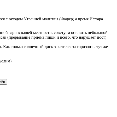
.
ается с заходом Утренней молитвы (Фаджр) а время Ифтара
ной зари в вашей местности, советуем оставить небольшой
мсак (прерывание приема пищи и всего, что нарушает пост)
Как только солнечный диск закатился за горизонт - тут же
услим).
айн