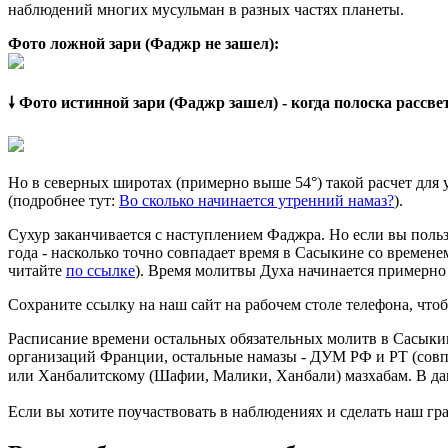
наблюдений многих мусульман в разных частях планеты.
Фото ложной зари (Фаджр не зашел):
🠗 Фото истинной зари (Фаджр зашел) - когда полоска рассв
Но в северных широтах (примерно выше 54°) такой расчет для
(подробнее тут:
Во сколько начинается утренний намаз?
).
Сухур заканчивается с наступлением Фаджра. Но если вы польз
года - насколько точно совпадает время в Сасыкине со времене
читайте
по ссылке
). Время молитвы Духа начинается примерно 
Сохраните ссылку на наш сайт на рабочем столе телефона, чтоб
Расписание времени остальных обязательных молитв в Сасыкин
организаций Франции, остальные намазы - ДУМ РФ и РТ (совп
или Ханбалитскому (Шафии, Малики, Ханбали) мазхабам. В да
Если вы хотите поучаствовать в наблюдениях и сделать наш гра