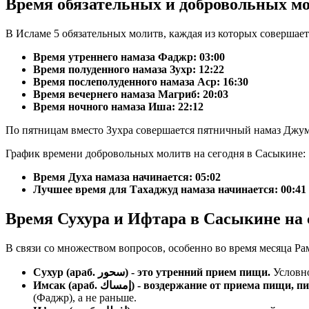
Время обязательных и добровольных м
В Исламе 5 обязательных молитв, каждая из которых совершае
Время утреннего намаза Фаджр:
03:00
Время полуденного намаза Зухр:
12:22
Время послеполуденного намаза Аср:
16:30
Время вечернего намаза Магриб:
20:03
Время ночного намаза Иша:
22:12
По пятницам вместо Зухра совершается пятничный намаз Джум
График времени добровольных молитв на сегодня в Сасыкине:
Время Духа намаза начинается: 05:02
Лучшее время для Тахаджуд намаза начинается: 00:41
Время Сухура и Ифтара в Сасыкине на 
В связи со множеством вопросов, особенно во время месяца Ра
Сухур (араб. سحور) - это утренний прием пищи.
Условно
Имсак (араб. إمساك) - воздержание от прие
(Фаджр), а не раньше.