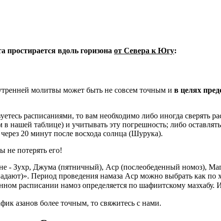
ета простирается вдоль горизона
от Севера к Югу
:
 утренней молитвы может быть не совсем точным и
в целях пре
уетесь расписаниями, то вам необходимо либо иногда сверять рас
м в нашей таблице) и учитывать эту погрешность; либо оставлять
через 20 минут после восхода солнца (Шурука).
ы не потерять его!
е - Зухр, Джума (пятничный), Аср (послеобеденный номоз), Ма
адают)». Период проведения намаза Аср можно выбрать как по 
нном расписании намоз определяется по шафиитскому мазхабу. 
фик азанов более точным, то свяжитесь с нами.