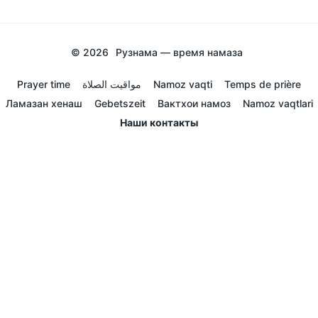
© 2026
Рузнама — время намаза
Prayer time
مواقيت الصلاة
Namoz vaqti
Temps de prière
Ламазан хенаш
Gebetszeit
Вактхои намоз
Namoz vaqtlari
Наши контакты