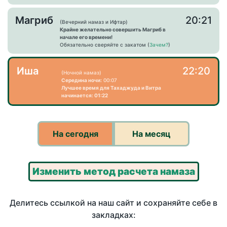
Магриб
20:21
(Вечерний намаз и Ифтар)
Крайне желательно совершить Магриб в
начале его времени!
Обязательно сверяйте с закатом (
Зачем?
)
Иша
22:20
(Ночной намаз)
Середина ночи:
00:07
Лучшее время для Тахаджуда и Витра
начинается: 01:22
На сегодня
На месяц
Изменить метод расчета намаза
Делитесь ссылкой на наш сайт и сохраняйте себе в
закладках: