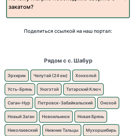
закатом?
Поделиться ссылкой на наш портал:
Рядом с с. Шабур
Эрхирик
Челутай (24 км)
Хонхолой
Усть-Брянь
Унэгэтэй
Татарский Ключ
Саган-Нур
Петровск-Забайкальский
Онохой
Новый Заган
Новоильинск
Новая Брянь
Николаевский
Нижние Тальцы
Мухоршибирь