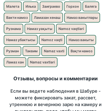
Малета
Илька
Заиграево
Горхон
Баляга
Вакти намоз
Ламазан хенаш
Намаз вакытлары
Рузнама
Намаз уақыты
Namoz vaqtlari
Намаз убактысы
Namoz vaqti
Намаз вакыты
Рузман
Таквим
Namaz vaxti
Вақти намоз
Ламаз хан
Namaz vaxtlari
Отзывы, вопросы и комментарии
Если вы ведете наблюдения в Шабуре -
можете фиксировать закат, рассвет,
утреннюю и вечернюю зарю на камеру и