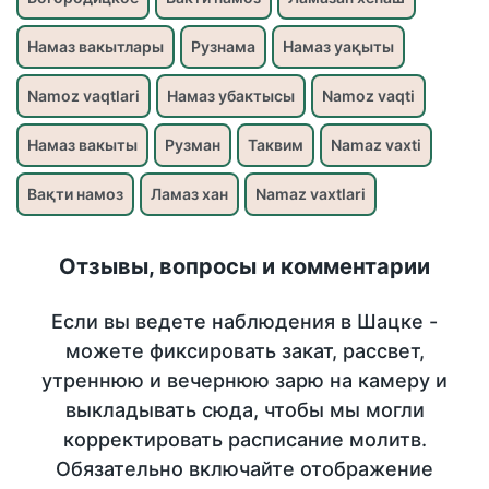
Намаз вакытлары
Рузнама
Намаз уақыты
Namoz vaqtlari
Намаз убактысы
Namoz vaqti
Намаз вакыты
Рузман
Таквим
Namaz vaxti
Вақти намоз
Ламаз хан
Namaz vaxtlari
Отзывы, вопросы и комментарии
Если вы ведете наблюдения в Шацке -
можете фиксировать закат, рассвет,
утреннюю и вечернюю зарю на камеру и
выкладывать сюда, чтобы мы могли
корректировать расписание молитв.
Обязательно включайте отображение