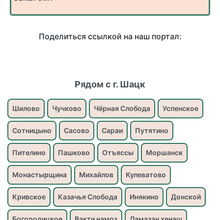
Поделиться ссылкой на наш портал:
Рядом с г. Шацк
Шилово
Чучково
Чёрная Слобода
Успенское
Сотницыно
Сасово
Сараи
Путятино
Пителино
Пашково
Отъяссы
Моршанск
Монастырщина
Михайлов
Кулеватово
Кривское
Казачья Слобода
Инякино
Донской
Богородицкое
Вакти намоз
Ламазан хенаш