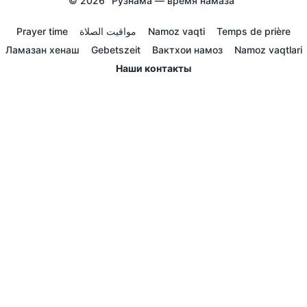
© 2026
Рузнама — время намаза
Prayer time
مواقيت الصلاة
Namoz vaqti
Temps de prière
Ламазан хенаш
Gebetszeit
Вактхои намоз
Namoz vaqtlari
Наши контакты