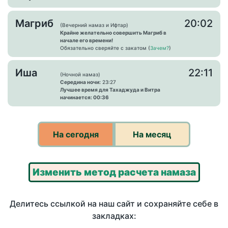
Магриб
20:02
(Вечерний намаз и Ифтар)
Крайне желательно совершить Магриб в
начале его времени!
Обязательно сверяйте с закатом (
Зачем?
)
Иша
22:11
(Ночной намаз)
Середина ночи:
23:27
Лучшее время для Тахаджуда и Витра
начинается: 00:36
На сегодня
На месяц
Изменить метод расчета намаза
Делитесь ссылкой на наш сайт и сохраняйте себе в
закладках: