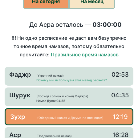
На сегодня
На месяц
До Асра осталось —
03:00:00
!!!
Ни одно расписание не даст вам безупречно
точное время намазов, поэтому обязательно
прочитайте:
Правильное время намазов
Фаджр
02:53
(Утренний намаз)
Почему мы используем этот метод расчета?
Шурук
04:35
(Восход солнца и конец Фаджра)
Намаз Духа: 04:56
Зухр
12:19
(Обеденный намаз и Джума по пятницам)
Аср
16:28
(Предвечерний намаз)