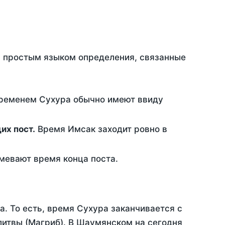
ть простым языком определения, связанные
временем Сухура обычно имеют ввиду
ющих пост.
Время Имсак заходит ровно в
евают время конца поста.
а. То есть, время Сухура заканчивается с
итвы (Магриб). В Шаумянском на сегодня