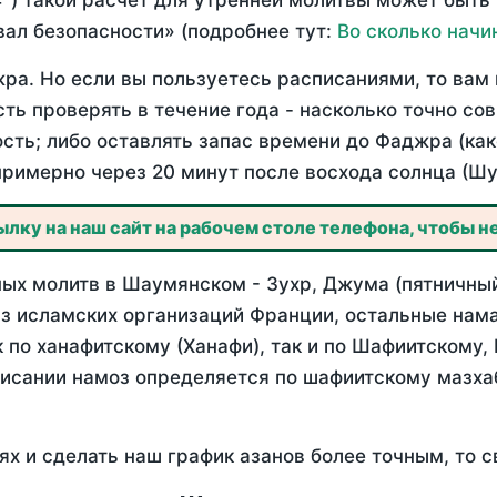
°) такой расчет для утренней молитвы может быть
ал безопасности» (подробнее тут:
Во сколько начи
ра. Но если вы пользуетесь расписаниями, то вам 
сть проверять в течение года - насколько точно 
ость; либо оставлять запас времени до Фаджра (как
примерно через 20 минут после восхода солнца (Шу
лку на наш сайт на рабочем столе телефона, чтобы не
ых молитв в Шаумянском - Зухр, Джума (пятничный
з исламских организаций Франции, остальные нама
 по ханафитскому (Ханафи), так и по Шафиитскому,
писании намоз определяется по шафиитскому мазх
ях и сделать наш график азанов более точным, то с