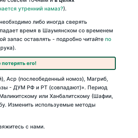
 не совсем точным и
в целях
нается утренний намаз?
).
необходимо либо иногда сверять
совпадает время в Шаумянском со временем
ой запас оставлять - подробно читайте
по
рука).
 потерять его!
), Аср (послеобеденный номоз), Магриб,
зы - ДУМ РФ и РТ (совпадают)». Период
 Маликитскому или Ханбалитскому (Шафии,
абу. Изменить используемые методы
вяжитесь с нами.