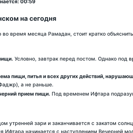
нается: 00:59
нском на сегодня
о во время месяца Рамадан, стоит кратко объясни
ем пищи.
Условно, завтрак перед постом. Однако под 
ержание от приема пищи, питья и всех других действий, наруша
аджр), а не раньше.
 - это вечерний прием пищи.
Под временем Ифтара подразум
ом утренней зари и заканчивается с закатом солнц
я Ифтара начинается с наступлением Вечерней мол