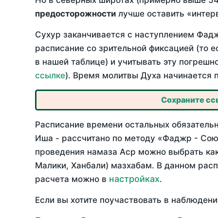
Но в северных широтах (примерно выше 54
предосторожности
лучше оставить «интерв
Сухур заканчивается с наступлением Фадж
расписание со зрительной фиксацией (то е
в нашей таблице) и учитывать эту погрешн
ссылке
). Время молитвы Духа начинается 
Сохраните ссы
Расписание времени остальных обязательн
Иша - рассчитано по методу «Фаджр - Сою
проведения намаза Аср можно выбрать как
Малики, Ханбали) мазхабам. В данном рас
настройках
расчета можно в
.
Если вы хотите поучаствовать в наблюдени