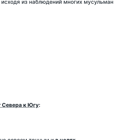
, исходя из наблюдений многих мусульман
т Севера к Югу
: