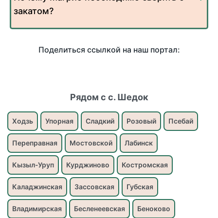
закатом?
Поделиться ссылкой на наш портал:
Рядом с с. Шедок
Ходзь
Упорная
Сладкий
Розовый
Псебай
Переправная
Мостовской
Лабинск
Кызыл-Уруп
Курджиново
Костромская
Каладжинская
Зассовская
Губская
Владимирская
Бесленеевская
Беноково