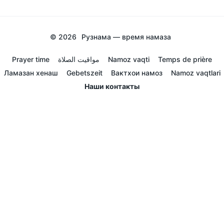
© 2026
Рузнама — время намаза
Prayer time
مواقيت الصلاة
Namoz vaqti
Temps de prière
Ламазан хенаш
Gebetszeit
Вактхои намоз
Namoz vaqtlari
Наши контакты