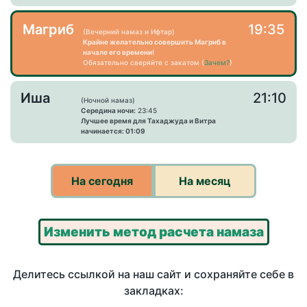
Магриб
19:35
(Вечерний намаз и Ифтар)
Крайне желательно совершить Магриб в
начале его времени!
Обязательно сверяйте с закатом (
Зачем?
)
Иша
21:10
(Ночной намаз)
Середина ночи:
23:45
Лучшее время для Тахаджуда и Витра
начинается: 01:09
На сегодня
На месяц
Изменить метод расчета намаза
Делитесь ссылкой на наш сайт и сохраняйте себе в
закладках: