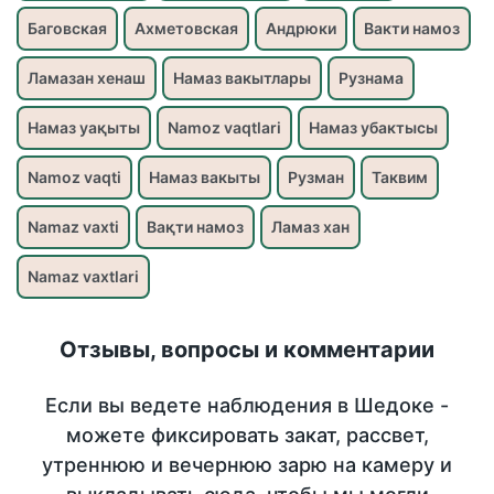
Баговская
Ахметовская
Андрюки
Вакти намоз
Ламазан хенаш
Намаз вакытлары
Рузнама
Намаз уақыты
Namoz vaqtlari
Намаз убактысы
Namoz vaqti
Намаз вакыты
Рузман
Таквим
Namaz vaxti
Вақти намоз
Ламаз хан
Namaz vaxtlari
Отзывы, вопросы и комментарии
Если вы ведете наблюдения в Шедоке -
можете фиксировать закат, рассвет,
утреннюю и вечернюю зарю на камеру и