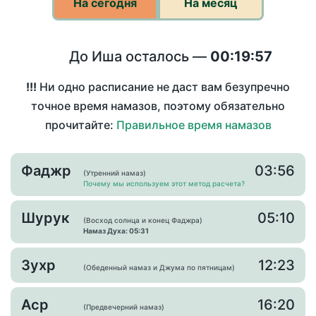
На сегодня
На месяц
До Иша осталось —
00:19:57
!!!
Ни одно расписание не даст вам безупречно
точное время намазов, поэтому обязательно
прочитайте:
Правильное время намазов
Фаджр
03:56
(Утренний намаз)
Почему мы используем этот метод расчета?
Шурук
05:10
(Восход солнца и конец Фаджра)
Намаз Духа: 05:31
Зухр
12:23
(Обеденный намаз и Джума по пятницам)
Аср
16:20
(Предвечерний намаз)