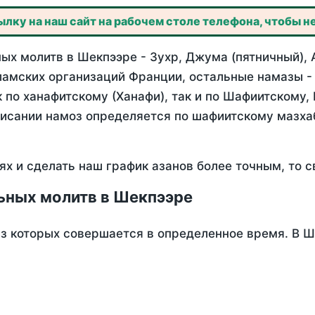
лку на наш сайт на рабочем столе телефона, чтобы не
ых молитв в Шекпээре - Зухр, Джума (пятничный), 
ламских организаций Франции, остальные намазы -
 по ханафитскому (Ханафи), так и по Шафиитскому,
писании намоз определяется по шафиитскому мазх
ях и сделать наш график азанов более точным, то с
ьных молитв в Шекпээре
из которых совершается в определенное время. В 