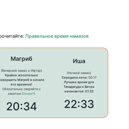
прочитайте:
Правильное время намазов
Магриб
Иша
(Вечерний намаз и Ифтар)
(Ночной намаз)
Крайне желательно
Середина ночи:
00:17
совершить Магриб в начале
Лучшее время для
его времени!
Тахаджуда и Витра
Обязательно сверяйте с
начинается: 01:32
закатом (
Зачем?
)
22:33
20:34