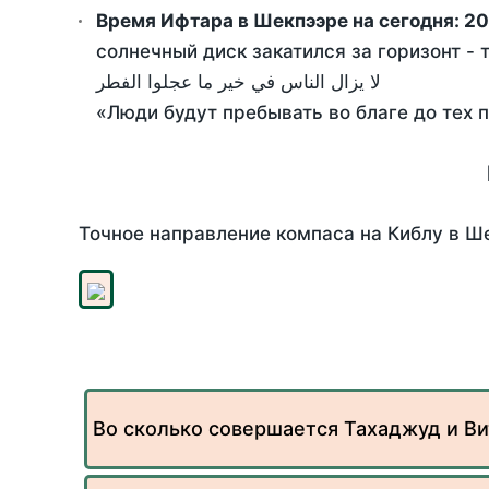
Время Ифтара в Шекпээре на сегодня:
20
солнечный диск закатился за горизонт - 
لا يزال الناس في خير ما عجلوا الفطر
«Люди будут пребывать во благе до тех 
Точное направление компаса на Киблу в Ше
Во сколько совершается Тахаджуд и Ви