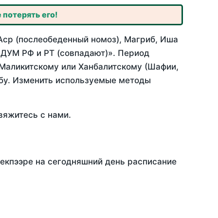
 потерять его!
Аср (послеобеденный номоз), Магриб, Иша
 ДУМ РФ и РТ (совпадают)». Период
 Маликитскому или Ханбалитскому (Шафии,
абу. Изменить используемые методы
вяжитесь с нами.
Шекпээре на сегодняшний день расписание