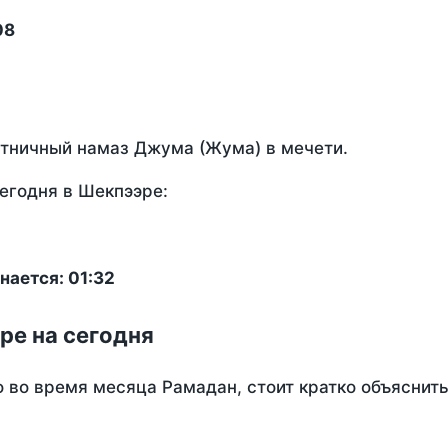
08
ятничный намаз Джума (Жума) в мечети.
егодня в Шекпээре:
нается: 01:32
ре на сегодня
о во время месяца Рамадан, стоит кратко объясни