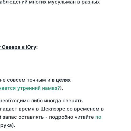
 наблюдений многих мусульман в разных
т Севера к Югу
:
 не совсем точным и
в целях
нается утренний намаз?
).
необходимо либо иногда сверять
овпадает время в Шекпээре со временем в
й запас оставлять - подробно читайте
по
рука).