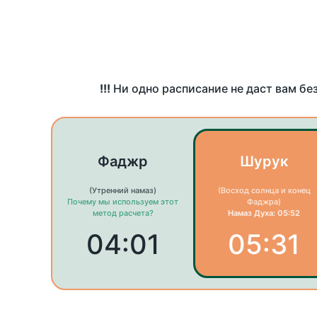
!!!
Ни одно расписание не даст вам бе
Фаджр
Шурук
(Утренний намаз)
(Восход солнца и конец
Почему мы используем этот
Фаджра)
метод расчета?
Намаз Духа: 05:52
04:01
05:31