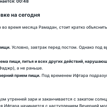
нается: 00:48
вке на сегодня
о во время месяца Рамадан, стоит кратко объясни
ем пищи.
Условно, завтрак перед постом. Однако под 
ержание от приема пищи, питья и всех других действий, наруша
аджр), а не раньше.
 - это вечерний прием пищи.
Под временем Ифтара подразум
ом утренней зари и заканчивается с закатом солнц
я Ифтара начинается с наступлением Вечерней мол