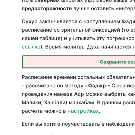
Но в северных широтах (примерно выше 54
предосторожности
лучше оставить «интерв
Сухур заканчивается с наступлением Фадж
расписание со зрительной фиксацией (то е
нашей таблице) и учитывать эту погрешнос
ссылке
). Время молитвы Духа начинается 
Сохраните ссы
Расписание времени остальных обязательн
- рассчитано по методу «Фаджр - Союз ис
проведения намаза Аср можно выбрать как
Малики, Ханбали) мазхабам. В данном рас
настройках
расчета можно в
.
Если вы хотите поучаствовать в наблюдени