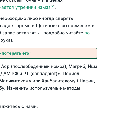
 не совсем точным и
в целях
нается утренний намаз?
).
необходимо либо иногда сверять
овпадает время в Щетиновке со временем в
й запас оставлять - подробно читайте
по
рука).
 потерять его!
 Аср (послеобеденный номоз), Магриб, Иша
 ДУМ РФ и РТ (совпадают)». Период
 Маликитскому или Ханбалитскому (Шафии,
абу. Изменить используемые методы
вяжитесь с нами.