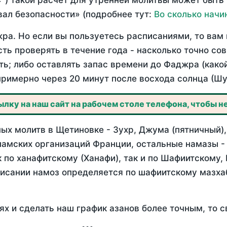
°) такой расчет для утренней молитвы может быть
ал безопасности» (подробнее тут:
Во сколько начи
ра. Но если вы пользуетесь расписаниями, то вам 
сть проверять в течение года - насколько точно с
ть; либо оставлять запас времени до Фаджра (како
примерно через 20 минут после восхода солнца (Шу
лку на наш сайт на рабочем столе телефона, чтобы не
ых молитв в Щетиновке - Зухр, Джума (пятничный),
ламских организаций Франции, остальные намазы -
 по ханафитскому (Ханафи), так и по Шафиитскому,
писании намоз определяется по шафиитскому мазх
ях и сделать наш график азанов более точным, то с