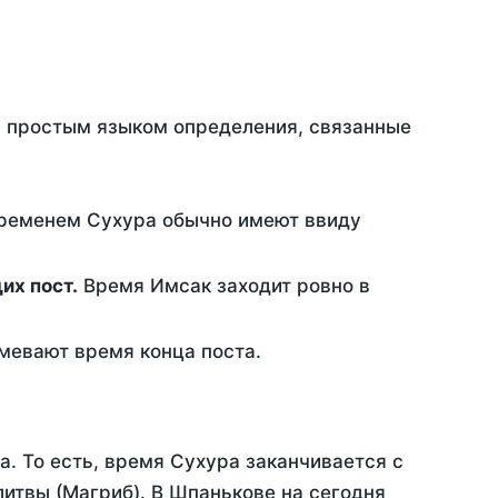
ть простым языком определения, связанные
временем Сухура обычно имеют ввиду
ющих пост.
Время Имсак заходит ровно в
евают время конца поста.
а. То есть, время Сухура заканчивается с
итвы (Магриб). В Шпанькове на сегодня