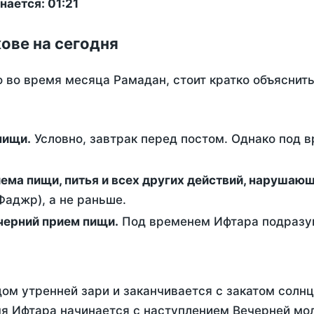
ается: 01:21
ове на сегодня
о во время месяца Рамадан, стоит кратко объясни
ем пищи.
Условно, завтрак перед постом. Однако под 
ержание от приема пищи, питья и всех других действий, наруша
аджр), а не раньше.
 - это вечерний прием пищи.
Под временем Ифтара подразум
ом утренней зари и заканчивается с закатом солнц
я Ифтара начинается с наступлением Вечерней мол