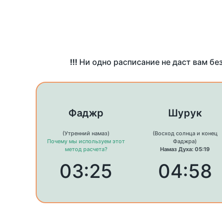
!!!
Ни одно расписание не даст вам бе
Фаджр
Шурук
(Утренний намаз)
(Восход солнца и конец
Почему мы используем этот
Фаджра)
метод расчета?
Намаз Духа: 05:19
03:25
04:58