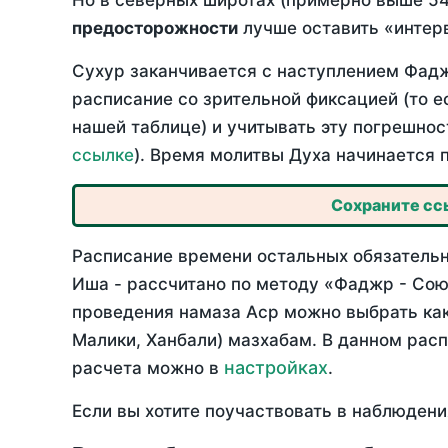
Но в северных широтах (примерно выше 54
предосторожности
лучше оставить «интерв
Сухур заканчивается с наступлением Фадж
расписание со зрительной фиксацией (то е
нашей таблице) и учитывать эту погрешнос
ссылке
). Время молитвы Духа начинается 
Сохраните ссы
Расписание времени остальных обязательн
Иша - рассчитано по методу «Фаджр - Сою
проведения намаза Аср можно выбрать как
Малики, Ханбали) мазхабам. В данном рас
настройках
расчета можно в
.
Если вы хотите поучаствовать в наблюдени