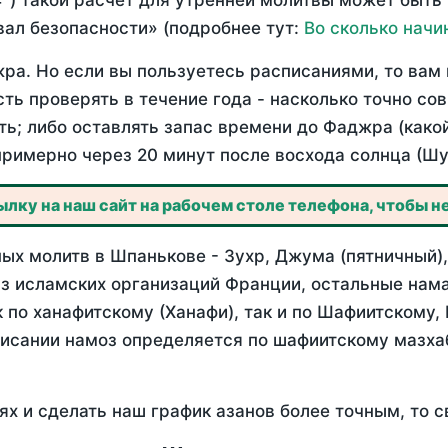
°) такой расчет для утренней молитвы может быть
ал безопасности» (подробнее тут:
Во сколько начи
ра. Но если вы пользуетесь расписаниями, то вам 
сть проверять в течение года - насколько точно с
ть; либо оставлять запас времени до Фаджра (како
примерно через 20 минут после восхода солнца (Шу
лку на наш сайт на рабочем столе телефона, чтобы не
ых молитв в Шпанькове - Зухр, Джума (пятничный),
з исламских организаций Франции, остальные нама
 по ханафитскому (Ханафи), так и по Шафиитскому,
писании намоз определяется по шафиитскому мазх
ях и сделать наш график азанов более точным, то с