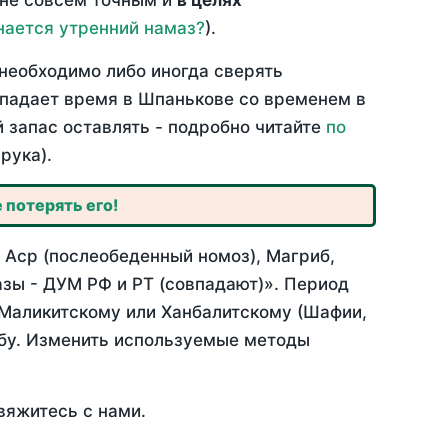
 не совсем точным и
в целях
нается утренний намаз?
).
необходимо либо иногда сверять
овпадает время в Шпанькове со временем в
й запас оставлять - подробно читайте
по
рука).
 потерять его!
 Аср (послеобеденный номоз), Магриб,
зы - ДУМ РФ и РТ (совпадают)». Период
 Маликитскому или Ханбалитскому (Шафии,
абу. Изменить используемые методы
вяжитесь с нами.