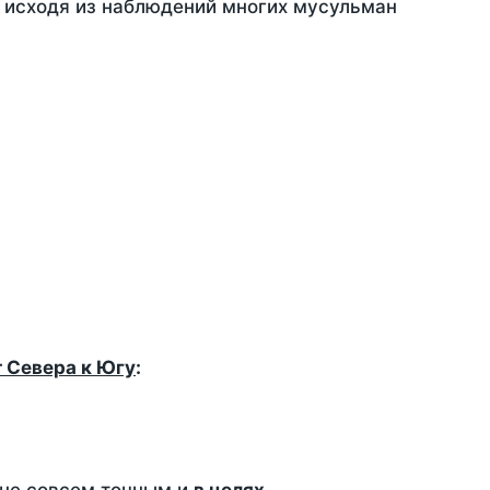
, исходя из наблюдений многих мусульман
т Севера к Югу
: