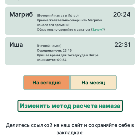
Магриб
20:24
(Вечерний намаз и Ифтар)
Крайне желательно совершить Магриб в
начале его времени!
Обязательно сверяйте с закатом (
Зачем?
)
Иша
22:31
(Ночной намаз)
Середина ночи:
23:46
Лучшее время для Тахаджуда и Витра
начинается: 00:54
На сегодня
На месяц
Изменить метод расчета намаза
Делитесь ссылкой на наш сайт и сохраняйте себе в
закладках: