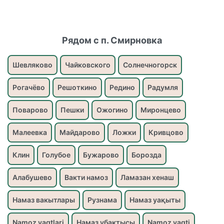
Рядом с п. Смирновка
Шевляково
Чайковского
Солнечногорск
Рогачёво
Решоткино
Редино
Радумля
Поварово
Пешки
Ожогино
Миронцево
Малеевка
Майдарово
Ложки
Кривцово
Клин
Голубое
Бужарово
Борозда
Алабушево
Вакти намоз
Ламазан хенаш
Намаз вакытлары
Рузнама
Намаз уақыты
Namoz vaqtlari
Намаз убактысы
Namoz vaqti