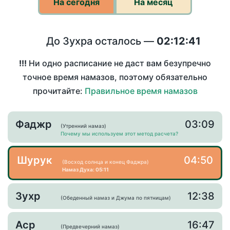
На сегодня
На месяц
До Зухра осталось —
02:12:41
!!!
Ни одно расписание не даст вам безупречно
точное время намазов, поэтому обязательно
прочитайте:
Правильное время намазов
Фаджр
03:09
(Утренний намаз)
Почему мы используем этот метод расчета?
Шурук
04:50
(Восход солнца и конец Фаджра)
Намаз Духа: 05:11
Зухр
12:38
(Обеденный намаз и Джума по пятницам)
Аср
16:47
(Предвечерний намаз)