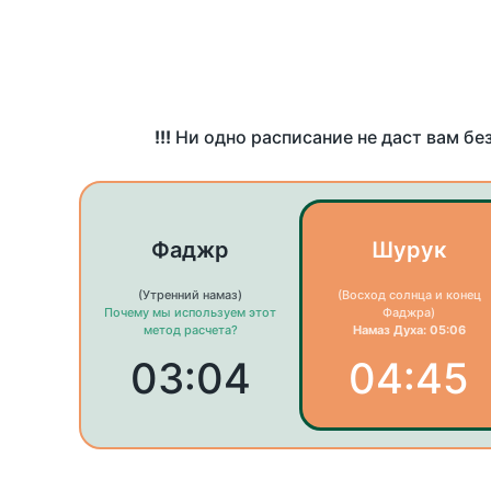
!!!
Ни одно расписание не даст вам бе
Фаджр
Шурук
(Утренний намаз)
(Восход солнца и конец
Почему мы используем этот
Фаджра)
метод расчета?
Намаз Духа: 05:06
03:04
04:45