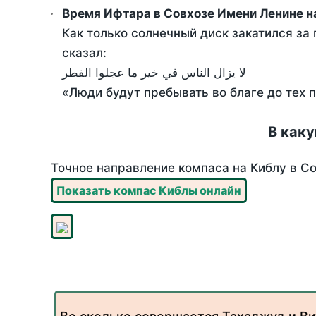
Время Ифтара в Совхозе Имени Ленине н
Как только солнечный диск закатился за 
сказал:
لا يزال الناس في خير ما عجلوا الفطر
«Люди будут пребывать во благе до тех 
В каку
Точное направление компаса на Киблу в Со
Показать компас Киблы онлайн