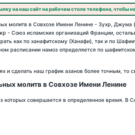
лку на наш сайт на рабочем столе телефона, чтобы не
ых молитв в Совхозе Имени Ленине - Зухр, Джума (
жр - Союз исламских организаций Франции, осталь
ать как по ханафитскому (Ханафи), так и по Шафи
нном расписании намоз определяется по шафиитско
ях и сделать наш график азанов более точным, то с
ьных молитв в Совхозе Имени Ленине
из которых совершается в определенное время. В 