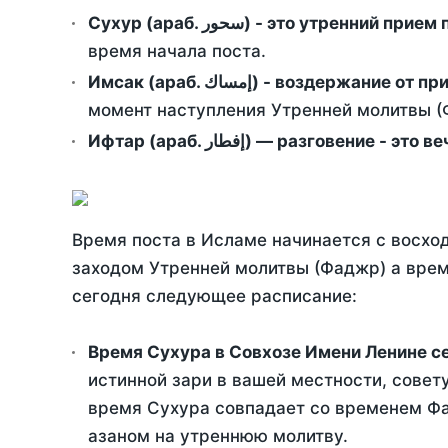
Сухур (араб. سحور) - это утренний при
время начала поста.
Имсак (араб. إمساك) - возд
момент наступления Утренней молитвы (Ф
Ифтар (араб. إفطار) — разговение
Время поста в Исламе начинается с восход
заходом Утренней молитвы (Фаджр) а врем
сегодня следующее расписание:
Время Сухура в Совхозе Имени Ленине с
истинной зари в вашей местности, совет
время Сухура совпадает со временем Фад
азаном на утреннюю молитву.