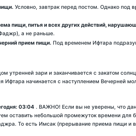
ем пищи.
Условно, завтрак перед постом. Однако под 
ержание от приема пищи, питья и всех других действий, наруша
аджр), а не раньше.
 - это вечерний прием пищи.
Под временем Ифтара подразум
ом утренней зари и заканчивается с закатом солнц
я Ифтара начинается с наступлением Вечерней мол
егодня:
03:04
. ВАЖНО! Если вы не уверены, что да
уем оставить небольшой промежуток времени для бе
жра. То есть Имсак (прерывание приема пищи и вс