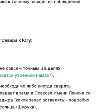
зко к точному, исходя из наблюдений
т Севера к Югу
:
 не совсем точным и
в целях
нается утренний намаз?
).
необходимо либо иногда сверять
овпадает время в Совхозе Имени Ленине со
аджра (какой запас оставлять - подробно
солнца (Шурука).