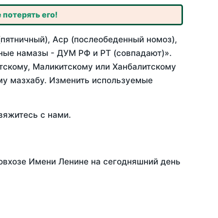
 потерять его!
пятничный), Аср (послеобеденный номоз),
ные намазы - ДУМ РФ и РТ (совпадают)».
итскому, Маликитскому или Ханбалитскому
му мазхабу. Изменить используемые
вяжитесь с нами.
Совхозе Имени Ленине на сегодняшний день