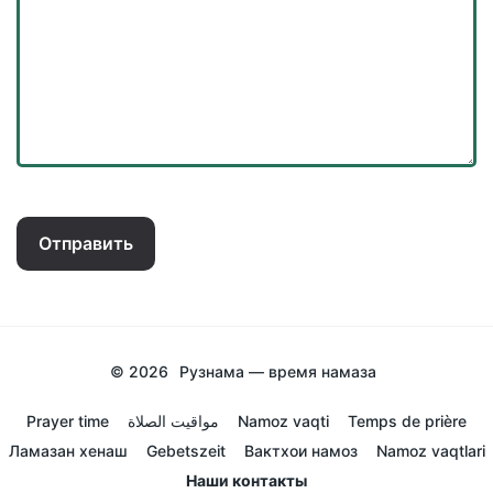
Отправить
© 2026
Рузнама — время намаза
Prayer time
مواقيت الصلاة
Namoz vaqti
Temps de prière
Ламазан хенаш
Gebetszeit
Вактхои намоз
Namoz vaqtlari
Наши контакты