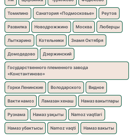
Томилино
Санатория «Подмосковье»
Реутов
Развилка
Новодрожжино
Москва
Люберцы
Лыткарино
Котельники
Знамя Октября
Домодедово
Дзержинский
Государственного племенного завода
«Константиново»
Горки Ленинские
Володарского
Видное
Вакти намоз
Ламазан хенаш
Намаз вакытлары
Рузнама
Намаз уақыты
Namoz vaqtlari
Намаз убактысы
Namoz vaqti
Намаз вакыты