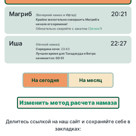
Магриб
20:21
(Вечерний намаз и Ифтар)
Крайне желательно совершить Магриб в
начале его времени!
Обязательно сверяйте с закатом (
Зачем?
)
Иша
22:27
(Ночной намаз)
Середина ночи:
23:43
Лучшее время для Тахаджуда и Витра
начинается: 00:51
На сегодня
На месяц
Изменить метод расчета намаза
Делитесь ссылкой на наш сайт и сохраняйте себе в
закладках: