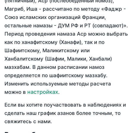
(пятничный), Аср (послеобеденный номоз),
Магриб, Иша - рассчитано по методу «Фаджр -
Союз исламских организаций Франции,
остальные намазы - ДУМ РФ и РТ (совпадают)».
Период проведения намаза Аср можно выбрать
как по ханафитскому (Ханафи), так и по
Шафиитскому, Маликитскому или
Ханбалитскому (Шафии, Малики, Ханбали)
мазхабам. В данном расписании намоз
определяется по шафиитскому мазхабу.
Изменить используемые методы расчета
настройках
можно в
.
Если вы хотите поучаствовать в наблюдениях и
сделать наш график азанов более точным, то
свяжитесь с нами.