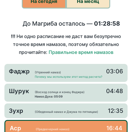
На сегодня
На месяц
До Магриба осталось —
01:28:58
!!!
Ни одно расписание не даст вам безупречно
точное время намазов, поэтому обязательно
прочитайте:
Правильное время намазов
Фаджр
03:06
(Утренний намаз)
Почему мы используем этот метод расчета?
Шурук
04:48
(Восход солнца и конец Фаджра)
Намаз Духа: 05:09
Зухр
12:35
(Обеденный намаз и Джума по пятницам)
Аср
16:44
(Предвечерний намаз)