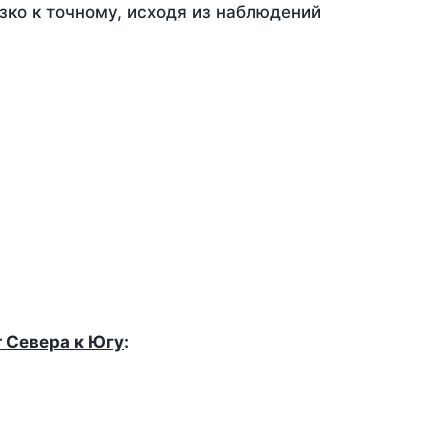
зко к точному, исходя из наблюдений
т Севера к Югу
: