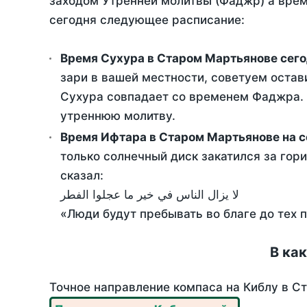
заходом Утренней молитвы (Фаджр) а врем
сегодня следующее расписание:
Время Сухура в Старом Мартьянове сег
зари в вашей местности, советуем остав
Сухура совпадает со временем Фаджра. Т
утреннюю молитву.
Время Ифтара в Старом Мартьянове на с
только солнечный диск закатился за гори
сказал:
لا يزال الناس في خير ما عجلوا الفطر
«Люди будут пребывать во благе до тех 
В ка
Точное направление компаса на Киблу в Ст