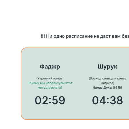
!!!
Ни одно расписание не даст вам бе
Фаджр
Шурук
(Утренний намаз)
(Восход солнца и конец
Почему мы используем этот
Фаджра)
метод расчета?
Намаз Духа: 04:59
02:59
04:38