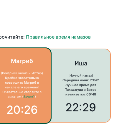
прочитайте:
Правильное время намазов
Магриб
Иша
(Вечерний намаз и Ифтар)
(Ночной намаз)
Крайне желательно
Середина ночи:
23:42
совершить Магриб в
Лучшее время для
начале его времени!
Тахаджуда и Витра
Обязательно сверяйте с
начинается: 00:48
закатом (
Зачем?
)
22:29
20:26