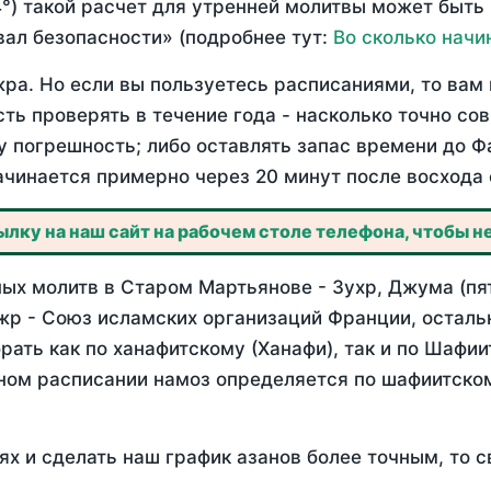
°) такой расчет для утренней молитвы может быть
ал безопасности» (подробнее тут:
Во сколько начи
ра. Но если вы пользуетесь расписаниями, то вам 
сть проверять в течение года - насколько точно с
у погрешность; либо оставлять запас времени до Ф
ачинается примерно через 20 минут после восхода 
лку на наш сайт на рабочем столе телефона, чтобы не
ых молитв в Старом Мартьянове - Зухр, Джума (пят
жр - Союз исламских организаций Франции, осталь
ать как по ханафитскому (Ханафи), так и по Шафи
нном расписании намоз определяется по шафиитско
ях и сделать наш график азанов более точным, то с