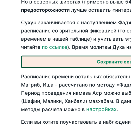
Но в северных широтах (примерно выше 54
предосторожности
лучше оставить «интерв
Сухур заканчивается с наступлением Фадж
расписание со зрительной фиксацией (то е
временем в нашей таблице) и учитывать эт
читайте
по ссылке
). Время молитвы Духа н
Сохраните ссы
Расписание времени остальных обязательн
Магриб, Иша - рассчитано по методу «Фад
Период проведения намаза Аср можно выбр
(Шафии, Малики, Ханбали) мазхабам. В да
настройках
методы расчета можно в
.
Если вы хотите поучаствовать в наблюдени