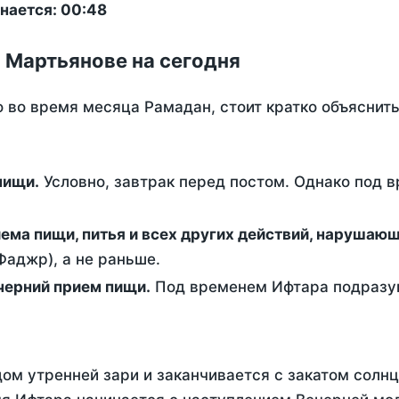
нается: 00:48
 Мартьянове на сегодня
о во время месяца Рамадан, стоит кратко объясни
ем пищи.
Условно, завтрак перед постом. Однако под 
ержание от приема пищи, питья и всех других действий, наруша
аджр), а не раньше.
 - это вечерний прием пищи.
Под временем Ифтара подразум
ом утренней зари и заканчивается с закатом солнц