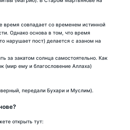
итвы (Магриб). В Старом Мартьянове на
ое время совпадает со временем истинной
ти. Однако основа в том, что время
то нарушает пост) делается с азаном на
ь за закатом солнца самостоятельно. Как
ок (мир ему и благословение Аллаха)
оверный, передали Бухари и Муслим).
нове?
жете открыть тут: