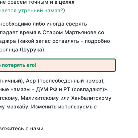
 не совсем точным и
в целях
нается утренний намаз?
).
необходимо либо иногда сверять
овпадает время в Старом Мартьянове со
аджра (какой запас оставлять - подробно
солнца (Шурука).
 потерять его!
ничный), Аср (послеобеденный номоз),
ные намазы - ДУМ РФ и РТ (совпадают)».
итскому, Маликитскому или Ханбалитскому
му мазхабу. Изменить используемые
вяжитесь с нами.