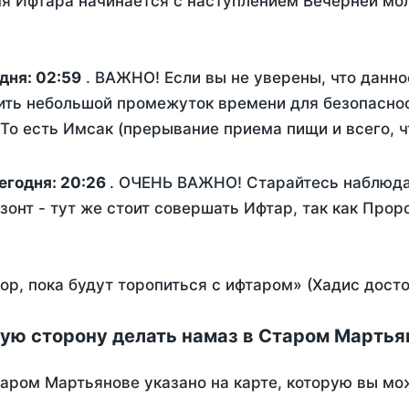
я Ифтара начинается с наступлением Вечерней мол
одня:
02:59
. ВАЖНО! Если вы не уверены, что данн
ить небольшой промежуток времени для безопаснос
о есть Имсак (прерывание приема пищи и всего, ч
егодня:
20:26
. ОЧЕНЬ ВАЖНО! Старайтесь наблюдат
зонт - тут же стоит совершать Ифтар, так как Прор
пор, пока будут торопиться с ифтаром» (Хадис дост
кую сторону делать намаз в Старом Мартья
аром Мартьянове указано на карте, которую вы мо