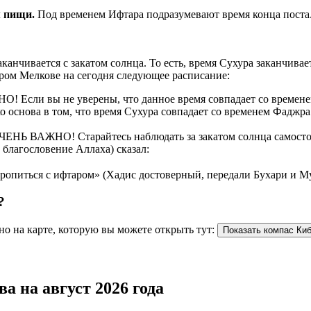
рием пищи.
Под временем Ифтара подразумевают время конца поста
аканчивается с закатом солнца. То есть, время Сухура заканчив
ром Мелкове на сегодня следующее расписание:
О! Если вы не уверены, что данное время совпадает со времене
 основа в том, что время Сухура совпадает со временем Фаджра.
ОЧЕНЬ ВАЖНО! Старайтесь наблюдать за закатом солнца самостоят
 благословение Аллаха) сказал:
торопиться с ифтаром» (Хадис достоверный, передали Бухари и М
?
о на карте, которую вы можете открыть тут:
Показать компас Ки
а на август 2026 года