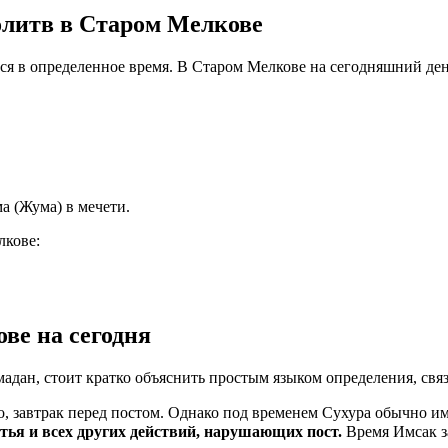
олитв в Старом Мелкове
тся в определенное время. В Старом Мелкове на сегодняшний де
а (Жума) в мечети.
лкове:
ве на сегодня
мадан, стоит кратко объяснить простым языком определения, свя
, завтрак перед постом. Однако под временем Сухура обычно им
ма пищи, питья и всех других действий, нарушающих пост.
Время Имсак з