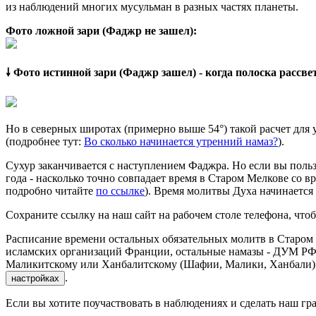
из наблюдений многих мусульман в разных частях планеты.
Фото ложной зари (Фаджр не зашел):
🠗 Фото истинной зари (Фаджр зашел) - когда полоска рассв
Но в северных широтах (примерно выше 54°) такой расчет для
(подробнее тут:
Во сколько начинается утренний намаз?
).
Сухур заканчивается с наступлением Фаджра. Но если вы польз
года - насколько точно совпадает время в Старом Мелкове со в
подробно читайте
по ссылке
). Время молитвы Духа начинается
Сохраните ссылку на наш сайт на рабочем столе телефона, чтоб
Расписание времени остальных обязательных молитв в Старом 
исламских организаций Франции, остальные намазы - ДУМ РФ 
Маликитскому или Ханбалитскому (Шафии, Малики, Ханбали) м
.
настройках
Если вы хотите поучаствовать в наблюдениях и сделать наш гра