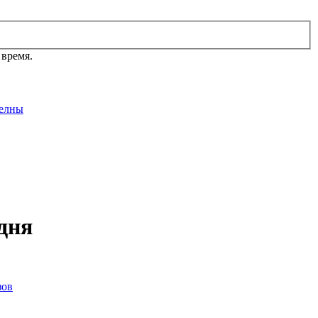
 время.
елны
одня
зов