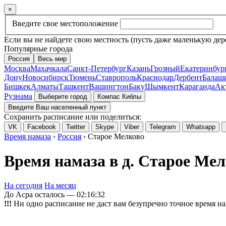
×
Введите свое местоположение
Если вы не найдете свою местность (пусть даже маленькую дер
Популярные города
Россия
Весь мир
Москва
Махачкала
Санкт-Петербург
Казань
Грозный
Екатеринбур
Дону
Новосибирск
Тюмень
Ставрополь
Краснодар
Дербент
Балаш
Бишкек
Алматы
Ташкент
Вашингтон
Баку
Шымкент
Караганда
Ак
Рузнама
Выберите город
Компас Киблы
Введите Ваш населенный пункт
Сохранить расписание или поделиться:
VK
Facebook
Twitter
Skype
Viber
Telegram
Whatsapp
Время намаза
›
Россия
› Старое Мелково
Время намаза в д. Старое Мел
На сегодня
На месяц
До Асра осталось —
02:16:32
!!!
Ни одно расписание не даст вам безупречно точное время на