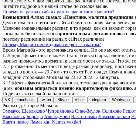
Очень советуем вам сверить наше расписание со зрительным ме
читайте подробно в нашей статье по ссылке выше.
Почему на разных сайтах разное расписание молитв?
Всевышний Аллах сказал: «Поистине, молитва предписана
Дело в том, что почти все сайты берут за основу вычисления,
Мелкове зодиакальный рассвет, в то время, как он заходит гор
когда на небе появляется
горизонтальная светлая полоса с юг
поэтому расписание на разных сайтах различное.
Почему Магриб необходимо сверять с закатом?
Время Магриба - это время заката солнца. Но оно может отли
1. Ландшафт местности может быть разным (горы, равнина, низ
разных промежутка времени, в зависимости от этажа. Что же го
2. Протяженность местности везде разная (например, протяжё
запада на восток — 29,7 км - то есть от Реутова до Немчиновки
западной сторонами Москвы на 23.12.2022 - 2 минуты).
3. Эффекты фактической влажности, температуры и давления в 
(а мы
обязаны опираться именно на зрительную фиксацию
, 
Поделиться ссылкой на наш портал:
VK
Facebook
Twitter
Skype
Viber
Telegram
Whatsapp
Рядом с д. Старое Мелково
Эммаусс
Шевляково
Чуприяновка
Спас-Заулок
Селихово
Решот
Высоковск
Борозда
Аввакумово
Вакти намоз
Ламазан хенаш
Н
Вақти намоз
Ламаз хан
Namaz vaxtlari