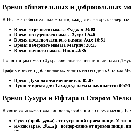
Время обязательных и добровольных м
В Исламе 5 обязательных молитв, каждая из которых совершае
Время утреннего намаза Фаджр:
03:08
Время полуденного намаза Зухр:
12:40
Время послеполуденного намаза Аср:
16:51
Время вечернего намаза Магриб:
20:33
Время ночного намаза Иша:
22:36
По пятницам вместо Зухра совершается пятничный намаз Джум
График времени добровольных молитв на сегодня в Старом Ме
Время Духа намаза начинается: 05:07
Лучшее время для Тахаджуд намаза начинается: 00:56
Время Сухура и Ифтара в Старом Мелко
В связи со множеством вопросов, особенно во время месяца Ра
Сухур (араб. سحور) - это утренний прием пищи.
Условно
Имсак (араб. إمساك) - воздержание от прие