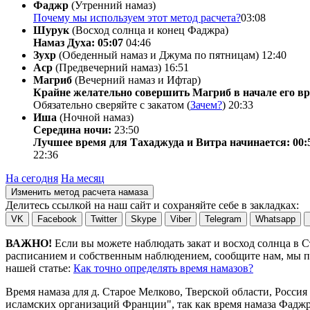
Фаджр
(Утренний намаз)
Почему мы используем этот метод расчета?
03:08
Шурук
(Восход солнца и конец Фаджра)
Намаз Духа: 05:07
04:46
Зухр
(Обеденный намаз и Джума по пятницам)
12:40
Аср
(Предвечерний намаз)
16:51
Магриб
(Вечерний намаз и Ифтар)
Крайне желательно совершить Магриб в начале его вр
Обязательно сверяйте с закатом (
Зачем?
)
20:33
Иша
(Ночной намаз)
Середина ночи:
23:50
Лучшее время для Тахаджуда и Витра начинается: 00:
22:36
На сегодня
На месяц
Изменить метод расчета намаза
Делитесь ссылкой на наш сайт и сохраняйте себе в закладках:
VK
Facebook
Twitter
Skype
Viber
Telegram
Whatsapp
ВАЖНО!
Если вы можете наблюдать закат и восход солнца в 
расписанием и собственным наблюдением, сообщите нам, мы по
нашей статье:
Как точно определять время намазов?
Время намаза для д. Старое Мелково, Тверской области, Россия
исламских организаций Франции", так как время намаза Фаджр 