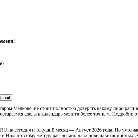
емени!
56
Email
Старом Мелкове, не стоит полностью доверять какому-либо расп
стараемся сделать календарь молитв более точным. Подробно о 
RU
на
сегодня
и текущий месяц —
Август 2026 года
. По умолча
и Иша по этому методу рассчитано на основе навигационных сум