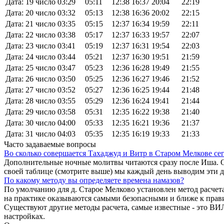
Дата: 19 число
03:29
05:11
12:38
16:37
20:04
22:19
Дата: 20 число
03:32
05:13
12:38
16:36
20:02
22:15
Дата: 21 число
03:35
05:15
12:37
16:34
19:59
22:11
Дата: 22 число
03:38
05:17
12:37
16:33
19:57
22:07
Дата: 23 число
03:41
05:19
12:37
16:31
19:54
22:03
Дата: 24 число
03:44
05:21
12:37
16:30
19:51
21:59
Дата: 25 число
03:47
05:23
12:36
16:28
19:49
21:55
Дата: 26 число
03:50
05:25
12:36
16:27
19:46
21:52
Дата: 27 число
03:52
05:27
12:36
16:25
19:44
21:48
Дата: 28 число
03:55
05:29
12:36
16:24
19:41
21:44
Дата: 29 число
03:58
05:31
12:35
16:22
19:38
21:40
Дата: 30 число
04:00
05:33
12:35
16:21
19:36
21:37
Дата: 31 число
04:03
05:35
12:35
16:19
19:33
21:33
Часто задаваемые вопросы
Во сколько совершается Тахаджуд и Витр в Старом Мелкове се
Дополнительные ночные молитвы читаются сразу после Иша. О
своей таблице (смотрите выше) мы каждый день выводим эти 
По какому методу вы определяете времена намазов?
По умолчанию для д. Старое Мелково установлен метод расчет
на практике оказываются самыми безопасными и ближе к прав
Существуют другие методы расчета, самые известные - это
настройках.