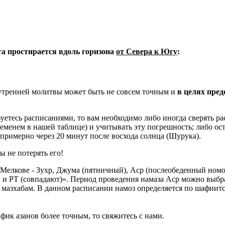
ета простирается вдоль горизона
от Севера к Югу
:
 утренней молитвы может быть не совсем точным и
в целях пре
уетесь расписаниями, то вам необходимо либо иногда сверять рас
ременем в нашей таблице) и учитывать эту погрешность; либо ост
 примерно через 20 минут после восхода солнца (Шурука).
ы не потерять его!
Мелкове - Зухр, Джума (пятничный), Аср (послеобеденный номо
и РТ (совпадают)». Период проведения намаза Аср можно выбра
азхабам. В данном расписании намоз определяется по шафиитс
фик азанов более точным, то свяжитесь с нами.