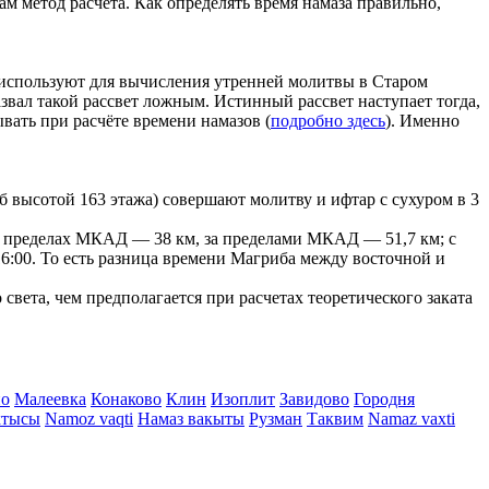
м метод расчета. Как определять время намаза правильно,
е используют для вычисления утренней молитвы в Старом
азвал такой рассвет ложным. Истинный рассвет наступает тогда,
ывать при расчёте времени намазов (
подробно здесь
). Именно
 высотой 163 этажа) совершают молитву и ифтар с сухуром в 3
г в пределах МКАД — 38 км, за пределами МКАД — 51,7 км; с
- 16:00. То есть разница времени Магриба между восточной и
вета, чем предполагается при расчетах теоретического заката
о
Малеевка
Конаково
Клин
Изоплит
Завидово
Городня
ктысы
Namoz vaqti
Намаз вакыты
Рузман
Таквим
Namaz vaxti