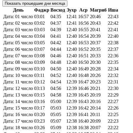
Показать прошедшие дни месяца
День
Фаджр
Восход
Зухр
Аср
Магриб
Иша
Дата: 01 число
03:01
04:35
12:41
16:57
20:46
22:43
Дата: 02 число
03:02
04:37
12:41
16:56
20:43
22:42
Дата: 03 число
03:03
04:39
12:40
16:55
20:41
22:41
Дата: 04 число
03:04
04:41
12:40
16:54
20:39
22:40
Дата: 05 число
03:05
04:42
12:40
16:53
20:37
22:38
Дата: 06 число
03:07
04:44
12:40
16:52
20:35
22:37
Дата: 07 число
03:08
04:46
12:40
16:51
20:33
22:36
Дата: 08 число
03:09
04:48
12:40
16:50
20:30
22:35
Дата: 09 число
03:10
04:50
12:40
16:49
20:28
22:34
Дата: 10 число
03:11
04:52
12:40
16:48
20:26
22:32
Дата: 11 число
03:12
04:54
12:39
16:47
20:23
22:31
Дата: 12 число
03:13
04:56
12:39
16:46
20:21
22:30
Дата: 13 число
03:15
04:58
12:39
16:45
20:19
22:29
Дата: 14 число
03:16
05:00
12:39
16:43
20:16
22:27
Дата: 15 число
03:17
05:03
12:39
16:42
20:14
22:26
Дата: 16 число
03:20
05:05
12:39
16:41
20:11
22:25
Дата: 17 число
03:23
05:07
12:38
16:40
20:09
22:23
Дата: 18 число
03:26
05:09
12:38
16:38
20:07
22:22