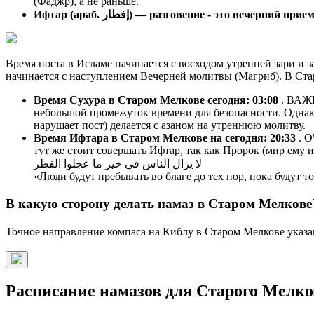
(Фаджр), а не раньше.
Ифтар (араб. إفطار) — разговение - это вечерний п
Время поста в Исламе начинается с восходом утренней зари и з
начинается с наступлением Вечерней молитвы (Магриб). В Ста
Время Сухура в Старом Мелкове сегодня:
03:08
. ВАЖН
небольшой промежуток времени для безопасности. Однако
нарушает пост) делается с азаном на утреннюю молитву.
Время Ифтара в Старом Мелкове на сегодня:
20:33
. 
тут же стоит совершать Ифтар, так как Пророк (мир ему и
لا يزال الناس في خير ما عجلوا الفطر
«Люди будут пребывать во благе до тех пор, пока будут 
В какую сторону делать намаз в Старом Мелкове
Точное направление компаса на Киблу в Старом Мелкове указан
Расписание намазов для Старого Мелков