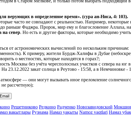
тодом в Старом Мелкове, и только потом выбрать подходящий ва
 для верующих в
определенное
время». (сура ан-Ниса, 4: 103).
 которые часто не совпадают с реальностью. Например, некоторы
аздо раньше Фаджра. Пророк, мир ему и благословение Аллаха, н
а на север
. Но есть и другие факторы, которые необходимо учит
чаться от астрономических вычислений по нескольким причинам:
менность). К примеру, жители Бурдж-Халифы в Дубае (небоскреб
ворить о местностях, которые находятся в горах?;
нность Москвы без учёта чересполосных участков с севера на ю
. На 23.12.2022 закат солнца в Реутово - 15:58, а в Немчиновке 
атмосфере — они могут вызывать иное преломление солнечного с
а не рассчетную);
Email
кино
Решетниково
Редкино
Радченко
Новозавидовский
Мокшин
амаз вакытлары
Рузнама
Намаз уақыты
Namoz vaqtlari
Намаз уба