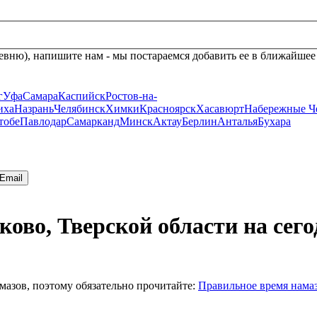
евню), напишите нам - мы постараемся добавить ее в ближайшее
г
Уфа
Самара
Каспийск
Ростов-на-
иха
Назрань
Челябинск
Химки
Красноярск
Хасавюрт
Набережные Ч
тобе
Павлодар
Самарканд
Минск
Актау
Берлин
Анталья
Бухара
Email
ково, Тверской области на сег
мазов, поэтому обязательно прочитайте:
Правильное время нама