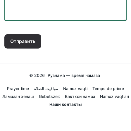
Отправить
© 2026
Рузнама — время намаза
Prayer time
مواقيت الصلاة
Namoz vaqti
Temps de prière
Ламазан хенаш
Gebetszeit
Вактхои намоз
Namoz vaqtlari
Наши контакты