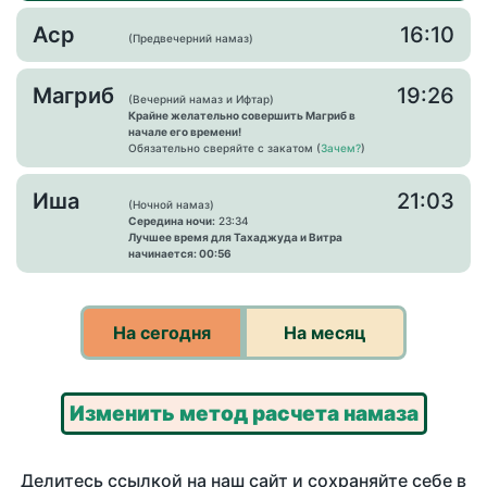
Аср
16:10
(Предвечерний намаз)
Магриб
19:26
(Вечерний намаз и Ифтар)
Крайне желательно совершить Магриб в
начале его времени!
Обязательно сверяйте с закатом (
Зачем?
)
Иша
21:03
(Ночной намаз)
Середина ночи:
23:34
Лучшее время для Тахаджуда и Витра
начинается: 00:56
На сегодня
На месяц
Изменить метод расчета намаза
Делитесь ссылкой на наш сайт и сохраняйте себе в