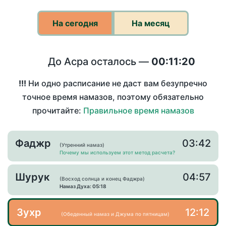
На сегодня
На месяц
До Асра осталось —
00:11:20
!!!
Ни одно расписание не даст вам безупречно
точное время намазов, поэтому обязательно
прочитайте:
Правильное время намазов
Фаджр
03:42
(Утренний намаз)
Почему мы используем этот метод расчета?
Шурук
04:57
(Восход солнца и конец Фаджра)
Намаз Духа: 05:18
Зухр
12:12
(Обеденный намаз и Джума по пятницам)