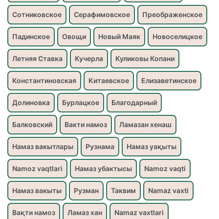
Сотниковское
Серафимовское
Преображенское
Падинское
Овощи
Новый Маяк
Новоселицкое
Летняя Ставка
Кучерла
Куликовы Копани
Константиновская
Китаевское
Елизаветинское
Долиновка
Бурлацкое
Благодарный
Балковский
Вакти намоз
Ламазан хенаш
Намаз вакытлары
Рузнама
Намаз уақыты
Namoz vaqtlari
Намаз убактысы
Namoz vaqti
Намаз вакыты
Рузман
Таквим
Namaz vaxti
Вақти намоз
Ламаз хан
Namaz vaxtlari