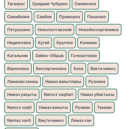
Таганрог
Средние Чубурки
Синявское
Семибалки
Самбек
Приморка
Пешково
Петрушино
Новополтавский
Новобессергеневка
Недвиговка
Кугей
Круглое
Калинин
Кагальник
Займо-Обрыв
Головатовка
Вареновка
Бессергеновка
Азов
Вакти намоз
Ламазан хенаш
Намаз вакытлары
Рузнама
Намаз уақыты
Namoz vaqtlari
Намаз убактысы
Namoz vaqti
Намаз вакыты
Рузман
Таквим
Namaz vaxti
Вақти намоз
Ламаз хан