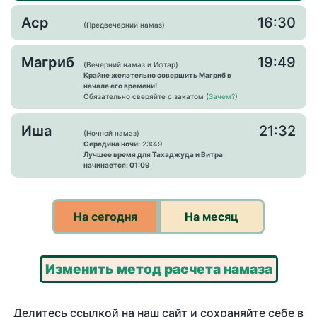
Аср
16:30
(Предвечерний намаз)
Магриб
19:49
(Вечерний намаз и Ифтар)
Крайне желательно совершить Магриб в
начале его времени!
Обязательно сверяйте с закатом (
Зачем?
)
Иша
21:32
(Ночной намаз)
Середина ночи:
23:49
Лучшее время для Тахаджуда и Витра
начинается: 01:09
На сегодня
На месяц
Изменить метод расчета намаза
Делитесь ссылкой на наш сайт и сохраняйте себе в