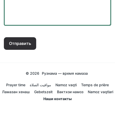
Отправить
© 2026
Рузнама — время намаза
Prayer time
مواقيت الصلاة
Namoz vaqti
Temps de prière
Ламазан хенаш
Gebetszeit
Вактхои намоз
Namoz vaqtlari
Наши контакты