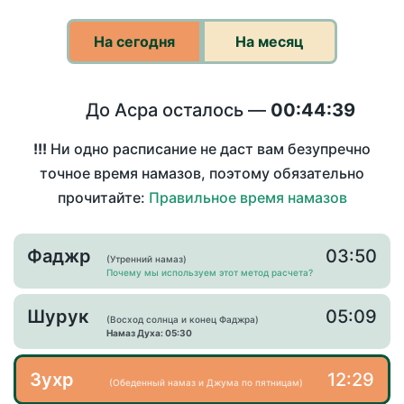
На сегодня
На месяц
До Асра осталось —
00:44:39
!!!
Ни одно расписание не даст вам безупречно
точное время намазов, поэтому обязательно
прочитайте:
Правильное время намазов
Фаджр
03:50
(Утренний намаз)
Почему мы используем этот метод расчета?
Шурук
05:09
(Восход солнца и конец Фаджра)
Намаз Духа: 05:30
Зухр
12:29
(Обеденный намаз и Джума по пятницам)