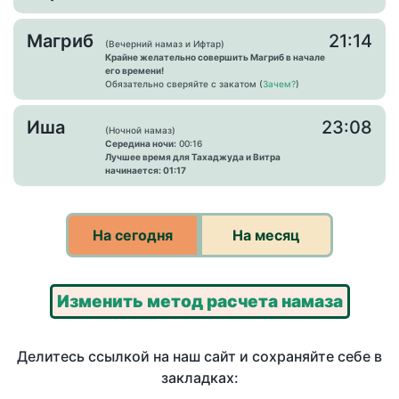
Магриб
21:14
(Вечерний намаз и Ифтар)
Крайне желательно совершить Магриб в начале
его времени!
Обязательно сверяйте с закатом (
Зачем?
)
Иша
23:08
(Ночной намаз)
Середина ночи:
00:16
Лучшее время для Тахаджуда и Витра
начинается: 01:17
На сегодня
На месяц
Изменить метод расчета намаза
Делитесь ссылкой на наш сайт и сохраняйте себе в
закладках: