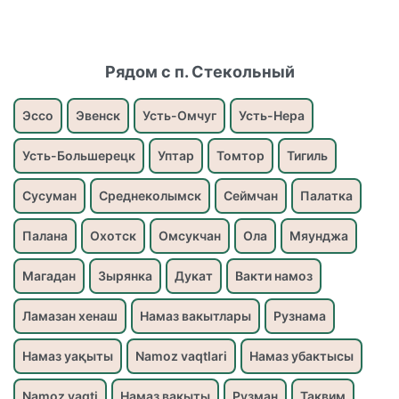
Рядом с п. Стекольный
Эссо
Эвенск
Усть-Омчуг
Усть-Нера
Усть-Большерецк
Уптар
Томтор
Тигиль
Сусуман
Среднеколымск
Сеймчан
Палатка
Палана
Охотск
Омсукчан
Ола
Мяунджа
Магадан
Зырянка
Дукат
Вакти намоз
Ламазан хенаш
Намаз вакытлары
Рузнама
Намаз уақыты
Namoz vaqtlari
Намаз убактысы
Namoz vaqti
Намаз вакыты
Рузман
Таквим