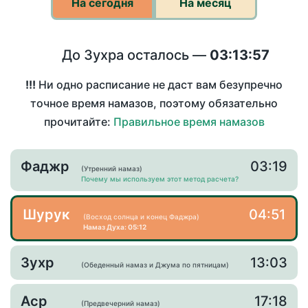
На сегодня
На месяц
До Зухра осталось —
03:13:57
!!!
Ни одно расписание не даст вам безупречно
точное время намазов, поэтому обязательно
прочитайте:
Правильное время намазов
Фаджр
03:19
(Утренний намаз)
Почему мы используем этот метод расчета?
Шурук
04:51
(Восход солнца и конец Фаджра)
Намаз Духа: 05:12
Зухр
13:03
(Обеденный намаз и Джума по пятницам)
Аср
17:18
(Предвечерний намаз)