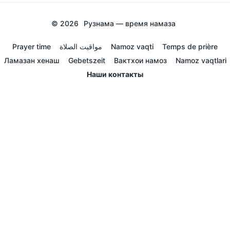
© 2026
Рузнама — время намаза
Prayer time
مواقيت الصلاة
Namoz vaqti
Temps de prière
Ламазан хенаш
Gebetszeit
Вактхои намоз
Namoz vaqtlari
Наши контакты