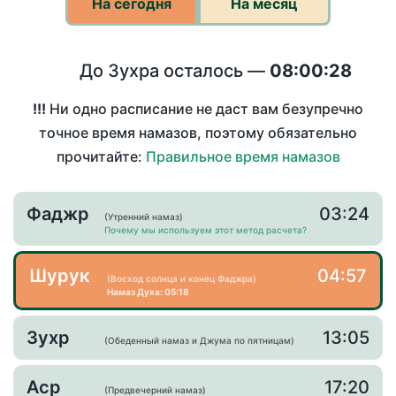
На сегодня
На месяц
До Зухра осталось —
08:00:28
!!!
Ни одно расписание не даст вам безупречно
точное время намазов, поэтому обязательно
прочитайте:
Правильное время намазов
Фаджр
03:24
(Утренний намаз)
Почему мы используем этот метод расчета?
Шурук
04:57
(Восход солнца и конец Фаджра)
Намаз Духа: 05:18
Зухр
13:05
(Обеденный намаз и Джума по пятницам)
Аср
17:20
(Предвечерний намаз)