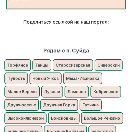
Поделиться ссылкой на наш портал:
Рядом с п. Суйда
Торфяное
Тайцы
Старосиверская
Сиверский
Пудость
Новый Учхоз
Мыза-Ивановка
Малое Верево
Лукаши
Лампово
Кобринское
Дружноселье
Дружная Горка
Гатчина
Высокоключевой
Войсковицы
Большое Рейзино
Большие Тайцы
Большие Колпаны
Белогорка