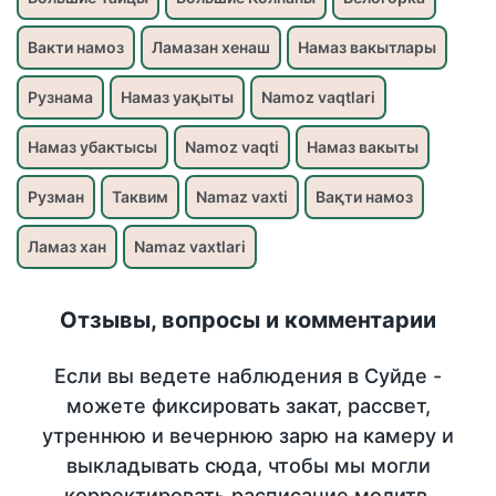
Вакти намоз
Ламазан хенаш
Намаз вакытлары
Рузнама
Намаз уақыты
Namoz vaqtlari
Намаз убактысы
Namoz vaqti
Намаз вакыты
Рузман
Таквим
Namaz vaxti
Вақти намоз
Ламаз хан
Namaz vaxtlari
Отзывы, вопросы и комментарии
Если вы ведете наблюдения в Суйде -
можете фиксировать закат, рассвет,
утреннюю и вечернюю зарю на камеру и
выкладывать сюда, чтобы мы могли
корректировать расписание молитв.