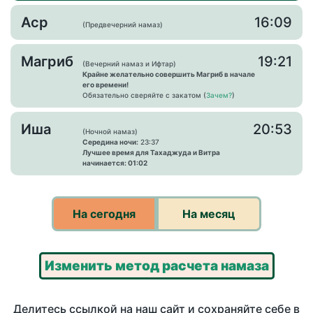
Аср
16:09
(Предвечерний намаз)
Магриб
19:21
(Вечерний намаз и Ифтар)
Крайне желательно совершить Магриб в начале
его времени!
Обязательно сверяйте с закатом (
Зачем?
)
Иша
20:53
(Ночной намаз)
Середина ночи:
23:37
Лучшее время для Тахаджуда и Витра
начинается: 01:02
На сегодня
На месяц
Изменить метод расчета намаза
Делитесь ссылкой на наш сайт и сохраняйте себе в