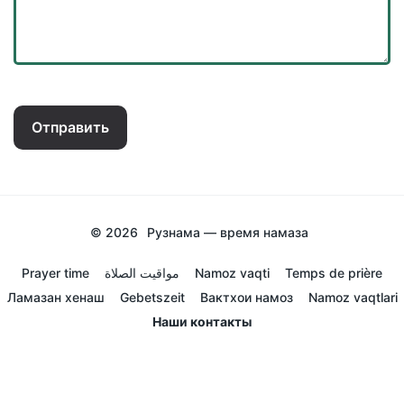
Отправить
© 2026
Рузнама — время намаза
Prayer time
مواقيت الصلاة
Namoz vaqti
Temps de prière
Ламазан хенаш
Gebetszeit
Вактхои намоз
Namoz vaqtlari
Наши контакты