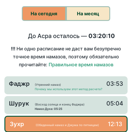
На сегодня
На месяц
До Асра осталось —
03:20:09
!!!
Ни одно расписание не даст вам безупречно
точное время намазов, поэтому обязательно
прочитайте:
Правильное время намазов
Фаджр
03:53
(Утренний намаз)
Почему мы используем этот метод расчета?
Шурук
05:04
(Восход солнца и конец Фаджра)
Намаз Духа: 05:25
Зухр
12:13
(Обеденный намаз и Джума по пятницам)