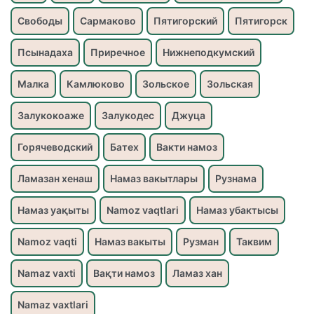
Свободы
Сармаково
Пятигорский
Пятигорск
Псынадаха
Приречное
Нижнеподкумский
Малка
Камлюково
Зольское
Зольская
Залукокоаже
Залукодес
Джуца
Горячеводский
Батех
Вакти намоз
Ламазан хенаш
Намаз вакытлары
Рузнама
Намаз уақыты
Namoz vaqtlari
Намаз убактысы
Namoz vaqti
Намаз вакыты
Рузман
Таквим
Namaz vaxti
Вақти намоз
Ламаз хан
Namaz vaxtlari