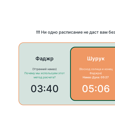
!!!
Ни одно расписание не даст вам бе
Фаджр
Шурук
(Утренний намаз)
(Восход солнца и конец
Почему мы используем этот
Фаджра)
метод расчета?
Намаз Духа: 05:27
03:40
05:06