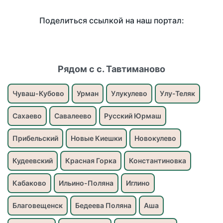
Поделиться ссылкой на наш портал:
Рядом с с. Тавтиманово
Чуваш-Кубово
Урман
Улукулево
Улу-Теляк
Сахаево
Савалеево
Русский Юрмаш
Прибельский
Новые Киешки
Новокулево
Кудеевский
Красная Горка
Константиновка
Кабаково
Ильино-Поляна
Иглино
Благовещенск
Бедеева Поляна
Аша