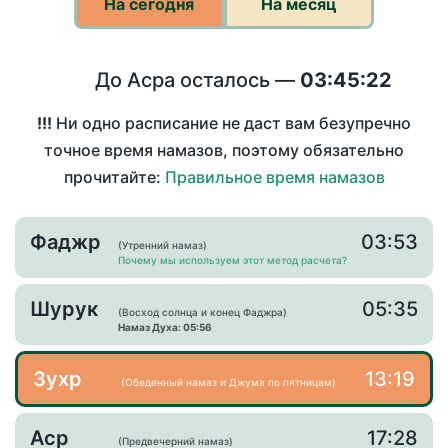
На сегодня
На месяц
До Асра осталось —
03:45:22
!!!
Ни одно расписание не даст вам безупречно
точное время намазов, поэтому обязательно
прочитайте:
Правильное время намазов
Фаджр
03:53
(Утренний намаз)
Почему мы используем этот метод расчета?
Шурук
05:35
(Восход солнца и конец Фаджра)
Намаз Духа: 05:56
Зухр
13:19
(Обеденный намаз и Джума по пятницам)
Аср
17:28
(Предвечерний намаз)