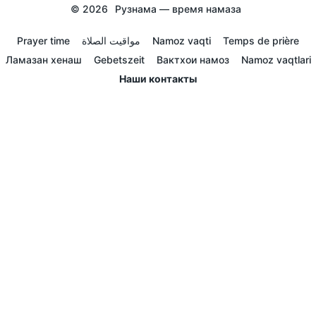
© 2026
Рузнама — время намаза
Prayer time
مواقيت الصلاة
Namoz vaqti
Temps de prière
Ламазан хенаш
Gebetszeit
Вактхои намоз
Namoz vaqtlari
Наши контакты