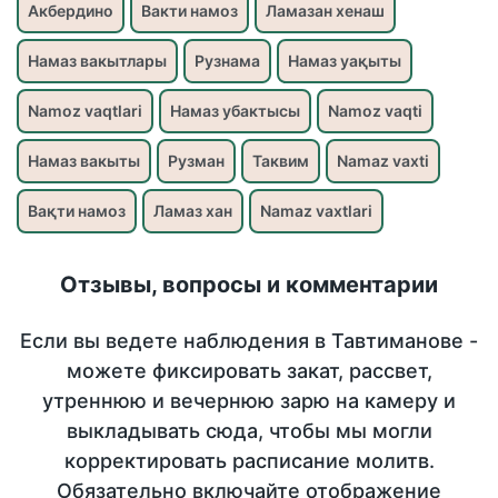
Акбердино
Вакти намоз
Ламазан хенаш
Намаз вакытлары
Рузнама
Намаз уақыты
Namoz vaqtlari
Намаз убактысы
Namoz vaqti
Намаз вакыты
Рузман
Таквим
Namaz vaxti
Вақти намоз
Ламаз хан
Namaz vaxtlari
Отзывы, вопросы и комментарии
Если вы ведете наблюдения в Тавтиманове -
можете фиксировать закат, рассвет,
утреннюю и вечернюю зарю на камеру и
выкладывать сюда, чтобы мы могли
корректировать расписание молитв.
Обязательно включайте отображение