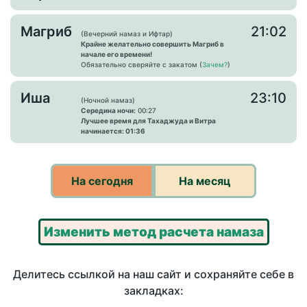
Магриб
21:02
(Вечерний намаз и Ифтар)
Крайне желательно совершить Магриб в
начале его времени!
Обязательно сверяйте с закатом (
Зачем?
)
Иша
23:10
(Ночной намаз)
Середина ночи:
00:27
Лучшее время для Тахаджуда и Витра
начинается: 01:36
На сегодня
На месяц
Изменить метод расчета намаза
Делитесь ссылкой на наш сайт и сохраняйте себе в
закладках: