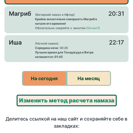
Магриб
20:31
(Вечерний намаз и Ифтар)
Крайне желательно совершить Магриб в
начале его времени!
Обязательно сверяйте с закатом (
Зачем?
)
Иша
22:17
(Ночной намаз)
Середина ночи:
00:26
Лучшее время для Тахаджуда и Витра
начинается: 01:45
На сегодня
На месяц
Изменить метод расчета намаза
Делитесь ссылкой на наш сайт и сохраняйте себе в
закладках: