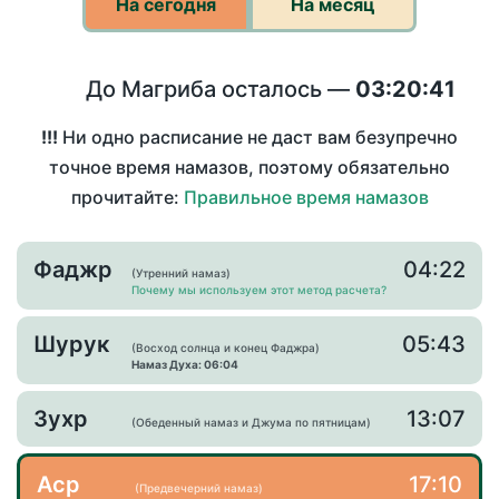
На сегодня
На месяц
До Магриба осталось —
03:20:41
!!!
Ни одно расписание не даст вам безупречно
точное время намазов, поэтому обязательно
прочитайте:
Правильное время намазов
Фаджр
04:22
(Утренний намаз)
Почему мы используем этот метод расчета?
Шурук
05:43
(Восход солнца и конец Фаджра)
Намаз Духа: 06:04
Зухр
13:07
(Обеденный намаз и Джума по пятницам)
Аср
17:10
(Предвечерний намаз)