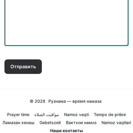
Отправить
© 2026
Рузнама — время намаза
Prayer time
مواقيت الصلاة
Namoz vaqti
Temps de prière
Ламазан хенаш
Gebetszeit
Вактхои намоз
Namoz vaqtlari
Наши контакты