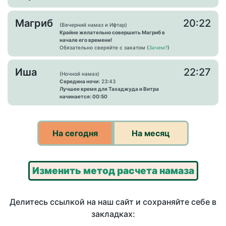
Магриб
20:22
(Вечерний намаз и Ифтар)
Крайне желательно совершить Магриб в
начале его времени!
Обязательно сверяйте с закатом (
Зачем?
)
Иша
22:27
(Ночной намаз)
Середина ночи:
23:43
Лучшее время для Тахаджуда и Витра
начинается: 00:50
На сегодня
На месяц
Изменить метод расчета намаза
Делитесь ссылкой на наш сайт и сохраняйте себе в
закладках: