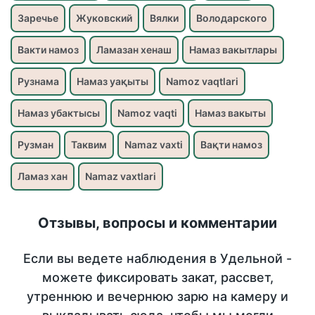
Заречье
Жуковский
Вялки
Володарского
Вакти намоз
Ламазан хенаш
Намаз вакытлары
Рузнама
Намаз уақыты
Namoz vaqtlari
Намаз убактысы
Namoz vaqti
Намаз вакыты
Рузман
Таквим
Namaz vaxti
Вақти намоз
Ламаз хан
Namaz vaxtlari
Отзывы, вопросы и комментарии
Если вы ведете наблюдения в Удельной -
можете фиксировать закат, рассвет,
утреннюю и вечернюю зарю на камеру и