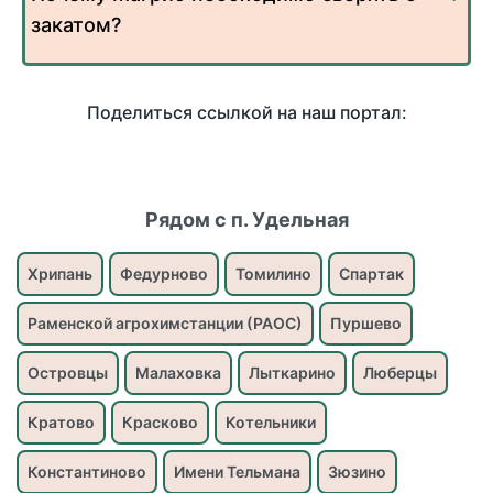
закатом?
Поделиться ссылкой на наш портал:
Рядом с п. Удельная
Хрипань
Федурново
Томилино
Спартак
Раменской агрохимстанции (РАОС)
Пуршево
Островцы
Малаховка
Лыткарино
Люберцы
Кратово
Красково
Котельники
Константиново
Имени Тельмана
Зюзино