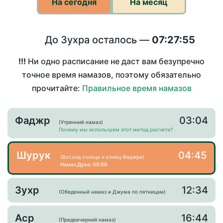
На сегодня
На месяц
До Зухра осталось —
07:27:55
!!!
Ни одно расписание не даст вам безупречно
точное время намазов, поэтому обязательно
прочитайте:
Правильное время намазов
Фаджр
03:04
(Утренний намаз)
Почему мы используем этот метод расчета?
Шурук
04:45
(Восход солнца и конец Фаджра)
Намаз Духа: 05:06
Зухр
12:34
(Обеденный намаз и Джума по пятницам)
Аср
16:44
(Предвечерний намаз)