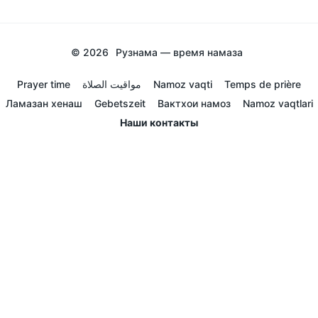
© 2026
Рузнама — время намаза
Prayer time
مواقيت الصلاة
Namoz vaqti
Temps de prière
Ламазан хенаш
Gebetszeit
Вактхои намоз
Namoz vaqtlari
Наши контакты