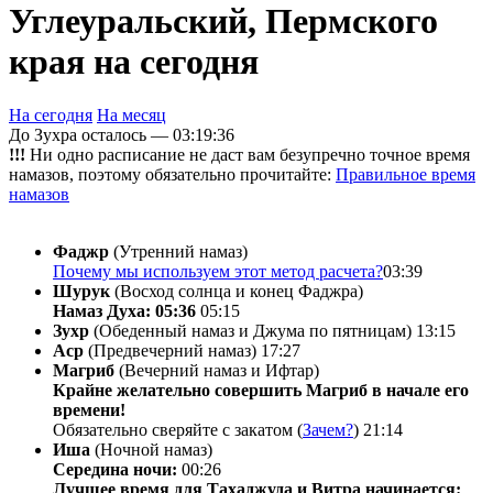
Углеуральский, Пермского
края на сегодня
На сегодня
На месяц
До Зухра осталось —
03:19:36
!!!
Ни одно расписание не даст вам безупречно точное время
намазов, поэтому обязательно прочитайте:
Правильное время
намазов
Фаджр
(Утренний намаз)
Почему мы используем этот метод расчета?
03:39
Шурук
(Восход солнца и конец Фаджра)
Намаз Духа: 05:36
05:15
Зухр
(Обеденный намаз и Джума по пятницам)
13:15
Аср
(Предвечерний намаз)
17:27
Магриб
(Вечерний намаз и Ифтар)
Крайне желательно совершить Магриб в начале его
времени!
Обязательно сверяйте с закатом (
Зачем?
)
21:14
Иша
(Ночной намаз)
Середина ночи:
00:26
Лучшее время для Тахаджуда и Витра начинается: