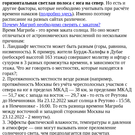
горизонтальная светлая полоса с юга на север
. Но есть и
другие факторы, которые необходимо учитывать при расчёте
времени намазов (
подробно здесь
). Именно поэтому
расписание на разных сайтах различное.
Почему Магриб необходимо сверять с закатом?
Время Магриба - это время заката солнца. Но оно может
отличаться от астрономических вычислений по нескольким
причинам:
1. Ландшафт местности может быть разным (горы, равнина,
низменность). К примеру, жители Бурдж-Халифы в Дубае
(небоскреб высотой 163 этажа) совершают молитву и ифтар с
сухуром в 3 разных промежутка времени, в зависимости от
этажа. Что же говорить о местностях, которые находятся в
горах?;
2. Протяженность местности везде разная (например,
протяжённость Москвы без учёта чересполосных участков с
севера на юг в пределах МКАД — 38 км, за пределами МКАД
— 51,7 км; с запада на восток — 29,7 км - то есть от Реутова
до Немчиновки. На 23.12.2022 закат солнца в Реутово - 15:58,
а в Немчиновке - 16:00. То есть разница времени Магриба
между восточной и западной сторонами Москвы на
23.12.2022 - 2 минуты).
3. Эффекты фактической влажности, температуры и давления
в атмосфере — они могут вызывать иное преломление
солнечного света, чем предполагается при расчетах