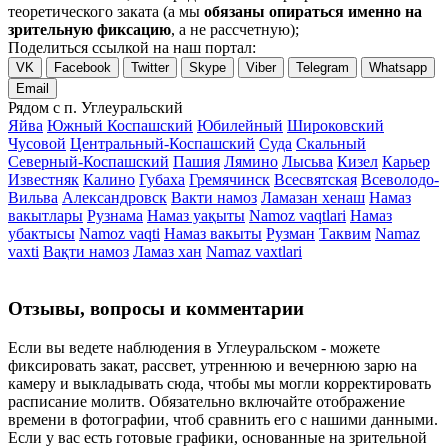
теоретического заката (а мы
обязаны опираться именно на
зрительную фиксацию
, а не рассчетную);
Поделиться ссылкой на наш портал:
VK
Facebook
Twitter
Skype
Viber
Telegram
Whatsapp
Email
Рядом с п. Углеуральский
Яйва
Южный Коспашский
Юбилейный
Широковский
Чусовой
Центральный-Коспашский
Суда
Скальный
Северный-Коспашский
Пашия
Лямино
Лысьва
Кизел
Карьер
Известняк
Калино
Губаха
Гремячинск
Всесвятская
Всеволодо-
Вильва
Александровск
Вакти намоз
Ламазан хенаш
Намаз
вакытлары
Рузнама
Намаз уақыты
Namoz vaqtlari
Намаз
убактысы
Namoz vaqti
Намаз вакыты
Рузман
Таквим
Namaz
vaxti
Вақти намоз
Ламаз хан
Namaz vaxtlari
Отзывы, вопросы и комментарии
Если вы ведете наблюдения в Углеуральском - можете
фиксировать закат, рассвет, утреннюю и вечернюю зарю на
камеру и выкладывать сюда, чтобы мы могли корректировать
расписание молитв. Обязательно включайте отображение
времени в фотографии, чтоб сравнить его с нашими данными.
Если у вас есть готовые графики, основанные на зрительной