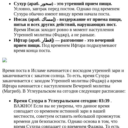
Сухур (араб. سحور) - это утренний прием пищи.
Условно, завтрак перед постом. Однако под временем
Сухура обычно имеют ввиду время начала поста.
Имсак (араб. إمساك) - воздержание от приема пищи,
питья и всех других действий, нарушающих пост.
Время Имсак заходит ровно в момент наступления
Утренней молитвы (Фаджр), а не раньше.
Ифтар (араб. إفطار) — разговение - это вечерний
прием пищи.
Под временем Ифтара подразумевают
время конца поста.
Время поста в Исламе начинается с восходом утренней зари и
заканчивается с закатом солнца. То есть, время Сухура
заканчивается с заходом Утренней молитвы (Фаджр) а время
Ифтара начинается с наступлением Вечерней молитвы
(Магриб). В Углеуральском на сегодня следующее расписание:
Время Сухура в Углеуральском сегодня:
03:39
.
ВАЖНО! Если вы не уверены, что данное время
совпадает со временем истинной зари в вашей
местности, советуем оставить небольшой промежуток
времени для безопасности. Однако основа в том, что
время Сухура совпадает со временем Фаджра. То есть