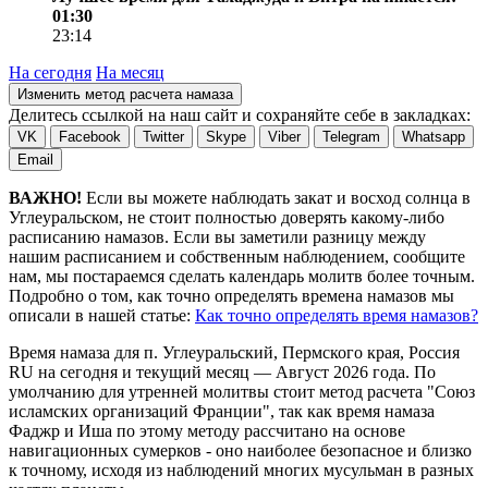
01:30
23:14
На сегодня
На месяц
Изменить метод расчета намаза
Делитесь ссылкой на наш сайт и сохраняйте себе в закладках:
VK
Facebook
Twitter
Skype
Viber
Telegram
Whatsapp
Email
ВАЖНО!
Если вы можете наблюдать закат и восход солнца в
Углеуральском, не стоит полностью доверять какому-либо
расписанию намазов. Если вы заметили разницу между
нашим расписанием и собственным наблюдением, сообщите
нам, мы постараемся сделать календарь молитв более точным.
Подробно о том, как точно определять времена намазов мы
описали в нашей статье:
Как точно определять время намазов?
Время намаза для п. Углеуральский, Пермского края, Россия
RU
на
сегодня
и текущий месяц —
Август 2026 года
. По
умолчанию для утренней молитвы стоит метод расчета "Союз
исламских организаций Франции", так как время намаза
Фаджр и Иша по этому методу рассчитано на основе
навигационных сумерков - оно наиболее безопасное и близко
к точному, исходя из наблюдений многих мусульман в разных