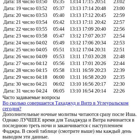
Дата: 18 число
03:50
05:35
13:14
17:15
20:51
23:02
Дата: 19 число
03:52
05:37
13:13
17:14
20:48
23:00
Дата: 20 число
03:53
05:40
13:13
17:12
20:45
22:59
Дата: 21 число
03:54
05:42
13:13
17:11
20:42
22:57
Дата: 22 число
03:55
05:44
13:13
17:09
20:40
22:56
Дата: 23 число
03:58
05:47
13:12
17:07
20:37
22:54
Дата: 24 число
04:02
05:49
13:12
17:06
20:34
22:53
Дата: 25 число
04:05
05:51
13:12
17:04
20:31
22:51
Дата: 26 число
04:09
05:53
13:11
17:03
20:28
22:48
Дата: 27 число
04:12
05:56
13:11
17:01
20:26
22:44
Дата: 28 число
04:15
05:58
13:11
16:59
20:23
22:39
Дата: 29 число
04:18
06:00
13:11
16:58
20:20
22:35
Дата: 30 число
04:21
06:02
13:10
16:56
20:17
22:30
Дата: 31 число
04:24
06:05
13:10
16:54
20:14
22:26
Часто задаваемые вопросы
Во сколько совершается Тахаджуд и Витр в Углеуральском
сегодня?
Дополнительные ночные молитвы читаются сразу после Иша.
Однако ЛУЧШЕЕ время для Тахаджуда и Витра начинается в
последнюю треть ночи и заканчивается с наступлением
Фаджра. В своей таблице (смотрите выше) мы каждый день
выводим эти данные.