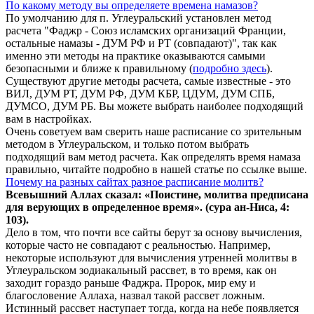
По какому методу вы определяете времена намазов?
По умолчанию для п. Углеуральский установлен метод
расчета "Фаджр - Союз исламских организаций Франции,
остальные намазы - ДУМ РФ и РТ (совпадают)", так как
именно эти методы на практике оказываются самыми
безопасными и ближе к правильному (
подробно здесь
).
Существуют другие методы расчета, самые известные - это
ВИЛ, ДУМ РТ, ДУМ РФ, ДУМ КБР, ЦДУМ, ДУМ СПБ,
ДУМСО, ДУМ РБ. Вы можете выбрать наиболее подходящий
вам в настройках.
Очень советуем вам сверить наше расписание со зрительным
методом в Углеуральском, и только потом выбрать
подходящий вам метод расчета. Как определять время намаза
правильно, читайте подробно в нашей статье по ссылке выше.
Почему на разных сайтах разное расписание молитв?
Всевышний Аллах сказал: «Поистине, молитва предписана
для верующих в
определенное
время». (сура ан-Ниса, 4:
103).
Дело в том, что почти все сайты берут за основу вычисления,
которые часто не совпадают с реальностью. Например,
некоторые используют для вычисления утренней молитвы в
Углеуральском зодиакальный рассвет, в то время, как он
заходит гораздо раньше Фаджра. Пророк, мир ему и
благословение Аллаха, назвал такой рассвет ложным.
Истинный рассвет наступает тогда, когда на небе появляется