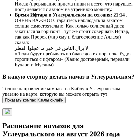
Имсак (прерывание приема пищи и всего, что нарушает
пост) делается с азаном на утреннюю молитву.
Время Ифтара в Углеуральском на сегодня:
21:14
.
ОЧЕНЬ ВАЖНО! Старайтесь наблюдать за закатом
солнца самостоятельно. Как только солнечный диск
закатился за горизонт - тут же стоит совершать Ифтар,
так как Пророк (мир ему и благословение Аллаха)
сказал:
لا يزال الناس في خير ما عجلوا الفطر
«Люди будут пребывать во благе до тех пор, пока будут
торопиться с ифтаром» (Хадис достоверный, передали
Бухари и Муслим).
В какую сторону делать намаз в Углеуральском?
Точное направление компаса на Киблу в Углеуральском
указано на карте, которую вы можете открыть тут:
Показать компас Киблы онлайн
Расписание намазов для
Углеуральского на август 2026 года