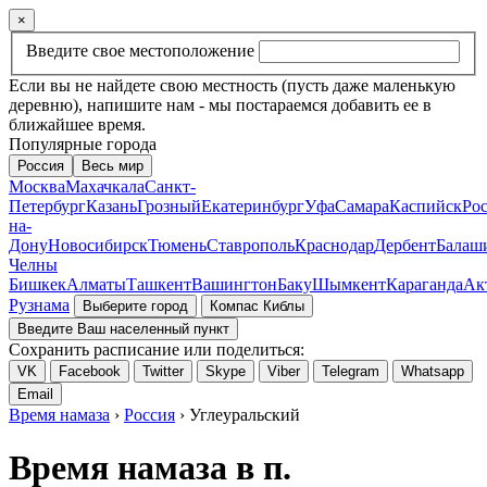
×
Введите свое местоположение
Если вы не найдете свою местность (пусть даже маленькую
деревню), напишите нам - мы постараемся добавить ее в
ближайшее время.
Популярные города
Россия
Весь мир
Москва
Махачкала
Санкт-
Петербург
Казань
Грозный
Екатеринбург
Уфа
Самара
Каспийск
Рос
на-
Дону
Новосибирск
Тюмень
Ставрополь
Краснодар
Дербент
Балаш
Челны
Бишкек
Алматы
Ташкент
Вашингтон
Баку
Шымкент
Караганда
Ак
Рузнама
Выберите город
Компас Киблы
Введите Ваш населенный пункт
Сохранить расписание или поделиться:
VK
Facebook
Twitter
Skype
Viber
Telegram
Whatsapp
Email
Время намаза
›
Россия
› Углеуральский
Время намаза в п.