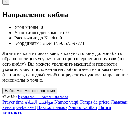
×
Направление киблы
Угол киблы:
0
Угол киблы для компаса:
0
Расстояние до Каабы:
0
Координаты:
58.943739
,
57.597771
Линия на карте показывает, в какую сторону должно быть
обращено лицо мусульманина при совершении намазов (то
есть киблу). Вы можете увеличить масштаб и перенести
указатель местоположения на любой известный вам объект
(например, ваш дом), чтобы определить нужное направление
максимально точно.
Найти моё местоположение
© 2026
Рузнама — время намаза
Prayer time
مواقيت الصلاة
Namoz vaqti
Temps de prière
Ламазан
хенаш
Gebetszeit
Вактхои намоз
Namoz vaqtlari
Наши
контакты