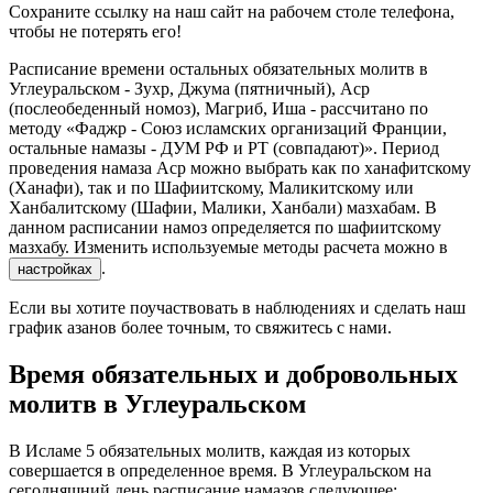
Сохраните ссылку на наш сайт на рабочем столе телефона,
чтобы не потерять его!
Расписание времени остальных обязательных молитв в
Углеуральском - Зухр, Джума (пятничный), Аср
(послеобеденный номоз), Магриб, Иша - рассчитано по
методу «Фаджр - Союз исламских организаций Франции,
остальные намазы - ДУМ РФ и РТ (совпадают)». Период
проведения намаза Аср можно выбрать как по ханафитскому
(Ханафи), так и по Шафиитскому, Маликитскому или
Ханбалитскому (Шафии, Малики, Ханбали) мазхабам. В
данном расписании намоз определяется по шафиитскому
мазхабу. Изменить используемые методы расчета можно в
.
настройках
Если вы хотите поучаствовать в наблюдениях и сделать наш
график азанов более точным, то свяжитесь с нами.
Время обязательных и добровольных
молитв в Углеуральском
В Исламе 5 обязательных молитв, каждая из которых
совершается в определенное время. В Углеуральском на
сегодняшний день расписание намазов следующее: