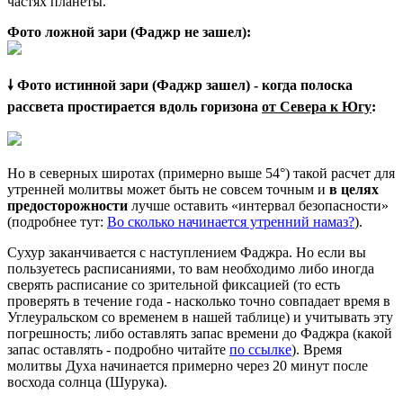
частях планеты.
Фото ложной зари (Фаджр не зашел):
🠗 Фото истинной зари (Фаджр зашел) - когда полоска
рассвета простирается вдоль горизона
от Севера к Югу
:
Но в северных широтах (примерно выше 54°) такой расчет для
утренней молитвы может быть не совсем точным и
в целях
предосторожности
лучше оставить «интервал безопасности»
(подробнее тут:
Во сколько начинается утренний намаз?
).
Сухур заканчивается с наступлением Фаджра. Но если вы
пользуетесь расписаниями, то вам необходимо либо иногда
сверять расписание со зрительной фиксацией (то есть
проверять в течение года - насколько точно совпадает время в
Углеуральском со временем в нашей таблице) и учитывать эту
погрешность; либо оставлять запас времени до Фаджра (какой
запас оставлять - подробно читайте
по ссылке
). Время
молитвы Духа начинается примерно через 20 минут после
восхода солнца (Шурука).