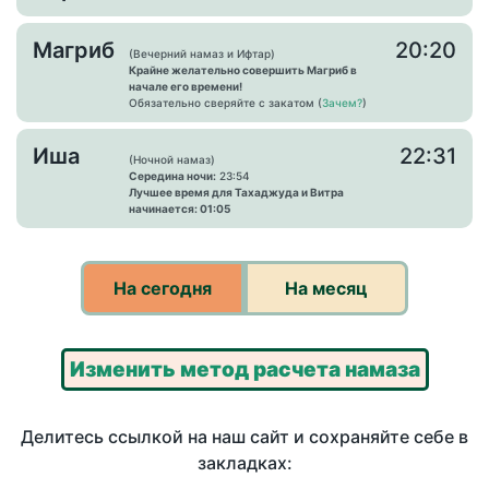
Магриб
20:20
(Вечерний намаз и Ифтар)
Крайне желательно совершить Магриб в
начале его времени!
Обязательно сверяйте с закатом (
Зачем?
)
Иша
22:31
(Ночной намаз)
Середина ночи:
23:54
Лучшее время для Тахаджуда и Витра
начинается: 01:05
На сегодня
На месяц
Изменить метод расчета намаза
Делитесь ссылкой на наш сайт и сохраняйте себе в
закладках: