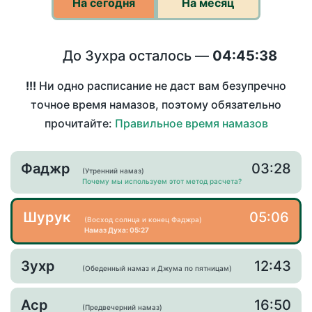
На сегодня
На месяц
До Зухра осталось —
04:45:37
!!!
Ни одно расписание не даст вам безупречно
точное время намазов, поэтому обязательно
прочитайте:
Правильное время намазов
Фаджр
03:28
(Утренний намаз)
Почему мы используем этот метод расчета?
Шурук
05:06
(Восход солнца и конец Фаджра)
Намаз Духа: 05:27
Зухр
12:43
(Обеденный намаз и Джума по пятницам)
Аср
16:50
(Предвечерний намаз)