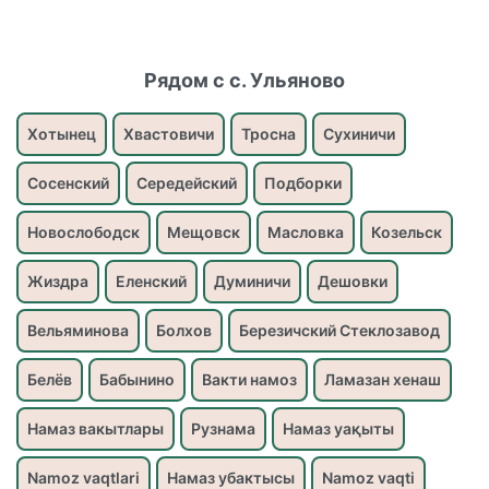
Рядом с с. Ульяново
Хотынец
Хвастовичи
Тросна
Сухиничи
Сосенский
Середейский
Подборки
Новослободск
Мещовск
Масловка
Козельск
Жиздра
Еленский
Думиничи
Дешовки
Вельяминова
Болхов
Березичский Стеклозавод
Белёв
Бабынино
Вакти намоз
Ламазан хенаш
Намаз вакытлары
Рузнама
Намаз уақыты
Namoz vaqtlari
Намаз убактысы
Namoz vaqti