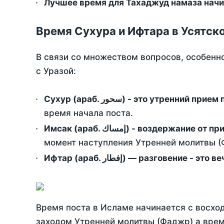
Лучшее время для Тахаджуд намаза начи
Время Сухура и Ифтара в Усятск
В связи со множеством вопросов, особенн
с Уразой:
Сухур (араб. سحور) - это утренний при
время начала поста.
Имсак (араб. إمساك) - возд
момент наступления Утренней молитвы (Ф
Ифтар (араб. إفطار) — разговение
Время поста в Исламе начинается с восход
заходом Утренней молитвы (Фаджр) а врем