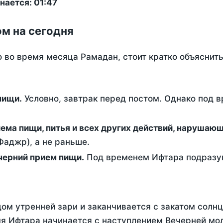
нается: 01:47
ом на сегодня
о во время месяца Рамадан, стоит кратко объясни
ем пищи.
Условно, завтрак перед постом. Однако под 
ержание от приема пищи, питья и всех других действий, наруша
аджр), а не раньше.
 - это вечерний прием пищи.
Под временем Ифтара подразум
ом утренней зари и заканчивается с закатом солнц
я Ифтара начинается с наступлением Вечерней моли