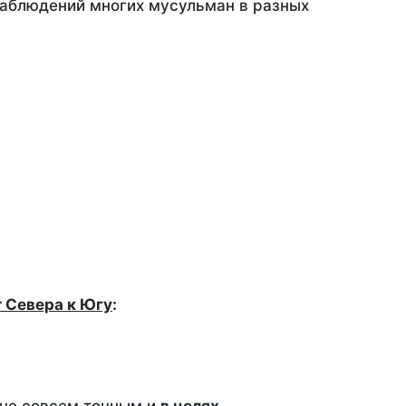
 наблюдений многих мусульман в разных
т Севера к Югу
: