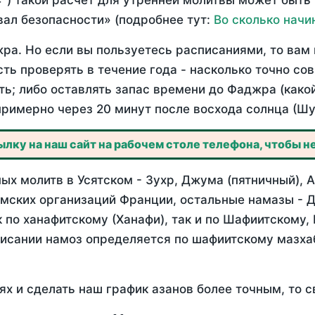
°) такой расчет для утренней молитвы может быть
ал безопасности» (подробнее тут:
Во сколько начи
ра. Но если вы пользуетесь расписаниями, то вам 
сть проверять в течение года - насколько точно со
ть; либо оставлять запас времени до Фаджра (како
примерно через 20 минут после восхода солнца (Шу
лку на наш сайт на рабочем столе телефона, чтобы не
х молитв в Усятском - Зухр, Джума (пятничный), А
мских организаций Франции, остальные намазы - Д
 по ханафитскому (Ханафи), так и по Шафиитскому,
писании намоз определяется по шафиитскому мазх
ях и сделать наш график азанов более точным, то с