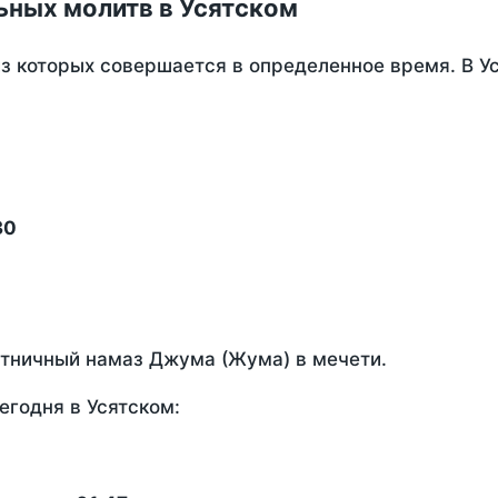
ьных молитв в Усятском
из которых совершается в определенное время. В У
30
ятничный намаз Джума (Жума) в мечети.
егодня в Усятском: