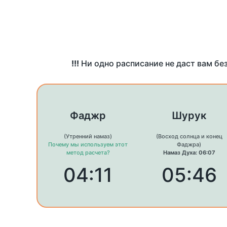
!!!
Ни одно расписание не даст вам бе
Фаджр
Шурук
(Утренний намаз)
(Восход солнца и конец
Почему мы используем этот
Фаджра)
метод расчета?
Намаз Духа: 06:07
04:11
05:46