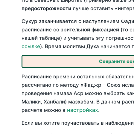
Но в северных широтах (примерно выше 54
предосторожности
лучше оставить «интерв
Сухур заканчивается с наступлением Фадж
расписание со зрительной фиксацией (то е
нашей таблице) и учитывать эту погрешнос
ссылке
). Время молитвы Духа начинается 
Сохраните ссы
Расписание времени остальных обязательны
рассчитано по методу «Фаджр - Союз исла
проведения намаза Аср можно выбрать как
Малики, Ханбали) мазхабам. В данном рас
настройках
расчета можно в
.
Если вы хотите поучаствовать в наблюдени