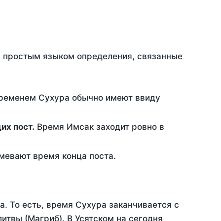
ть простым языком определения, связанные
временем Сухура обычно имеют ввиду
ющих пост.
Время Имсак заходит ровно в
евают время конца поста.
а. То есть, время Сухура заканчивается с
твы (Магриб). В Усятском на сегодня