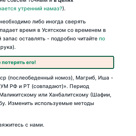
 не совсем точным и
в целях
нается утренний намаз?
).
необходимо либо иногда сверять
впадает время в Усятском со временем в
й запас оставлять - подробно читайте
по
рука).
 потерять его!
ср (послеобеденный номоз), Магриб, Иша -
УМ РФ и РТ (совпадают)». Период
 Маликитскому или Ханбалитскому (Шафии,
абу. Изменить используемые методы
вяжитесь с нами.