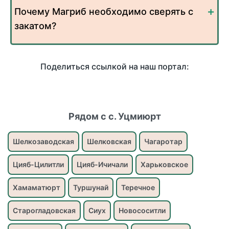
Почему Магриб необходимо сверять с
закатом?
Поделиться ссылкой на наш портал:
Рядом с с. Уцмиюрт
Шелкозаводская
Шелковская
Чагаротар
Цияб-Цилитли
Цияб-Ичичали
Харьковское
Хамаматюрт
Туршунай
Теречное
Старогладовская
Сиух
Новососитли