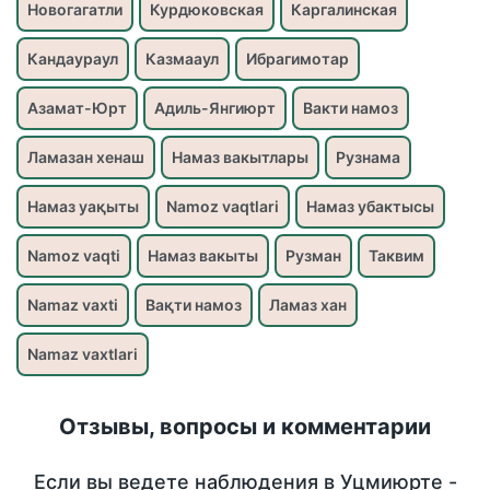
Новогагатли
Курдюковская
Каргалинская
Кандаураул
Казмааул
Ибрагимотар
Азамат-Юрт
Адиль-Янгиюрт
Вакти намоз
Ламазан хенаш
Намаз вакытлары
Рузнама
Намаз уақыты
Namoz vaqtlari
Намаз убактысы
Namoz vaqti
Намаз вакыты
Рузман
Таквим
Namaz vaxti
Вақти намоз
Ламаз хан
Namaz vaxtlari
Отзывы, вопросы и комментарии
Если вы ведете наблюдения в Уцмиюрте -