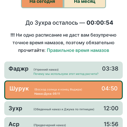
На сегодня
На месяц
До Зухра осталось —
00:00:54
!!!
Ни одно расписание не даст вам безупречно
точное время намазов, поэтому обязательно
прочитайте:
Правильное время намазов
Фаджр
03:38
(Утренний намаз)
Почему мы используем этот метод расчета?
Шурук
04:50
(Восход солнца и конец Фаджра)
Намаз Духа: 05:11
Зухр
12:00
(Обеденный намаз и Джума по пятницам)
Аср
15:56
(Предвечерний намаз)