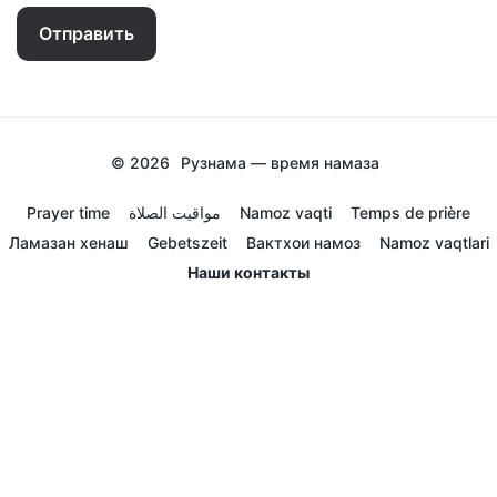
Отправить
© 2026
Рузнама — время намаза
Prayer time
مواقيت الصلاة
Namoz vaqti
Temps de prière
Ламазан хенаш
Gebetszeit
Вактхои намоз
Namoz vaqtlari
Наши контакты