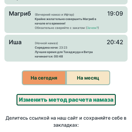
Магриб
19:09
(Вечерний намаз и Ифтар)
Крайне желательно совершить Магриб в
начале его времени!
Обязательно сверяйте с закатом (
Зачем?
)
Иша
20:42
(Ночной намаз)
Середина ночи:
23:23
Лучшее время для Тахаджуда и Витра
начинается: 00:48
На сегодня
На месяц
Изменить метод расчета намаза
Делитесь ссылкой на наш сайт и сохраняйте себе в
закладках: