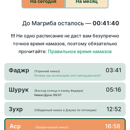
На сегодня
На месяц
До Магриба осталось —
00:41:40
!!!
Ни одно расписание не даст вам безупречно
точное время намазов, поэтому обязательно
прочитайте:
Правильное время намазов
Фаджр
03:41
(Утренний намаз)
Почему мы используем этот метод расчета?
Шурук
05:16
(Восход солнца и конец Фаджра)
Намаз Духа: 05:37
Зухр
12:52
(Обеденный намаз и Джума по пятницам)
Аср
16:58
(Предвечерний намаз)