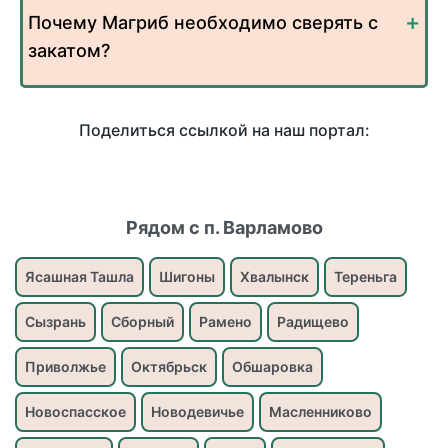
Почему Магриб необходимо сверять с
закатом?
Поделиться ссылкой на наш портал:
Рядом с п. Варламово
Ясашная Ташла
Шигоны
Хвалынск
Тереньга
Сызрань
Сборный
Рамено
Радищево
Приволжье
Октябрьск
Обшаровка
Новоспасское
Новодевичье
Масленниково