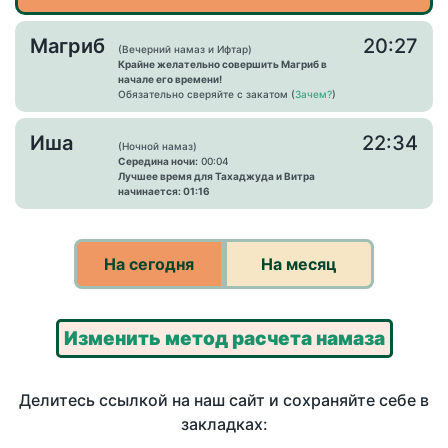
Магриб
20:27
(Вечерний намаз и Ифтар)
Крайне желательно совершить Магриб в
начале его времени!
Обязательно сверяйте с закатом (
Зачем?
)
Иша
22:34
(Ночной намаз)
Середина ночи:
00:04
Лучшее время для Тахаджуда и Витра
начинается: 01:16
На сегодня
На месяц
Изменить метод расчета намаза
Делитесь ссылкой на наш сайт и сохраняйте себе в
закладках: