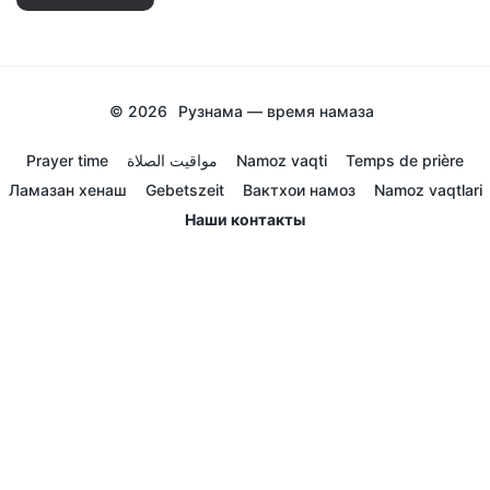
© 2026
Рузнама — время намаза
Prayer time
مواقيت الصلاة
Namoz vaqti
Temps de prière
Ламазан хенаш
Gebetszeit
Вактхои намоз
Namoz vaqtlari
Наши контакты