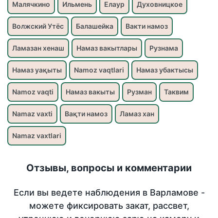
Малячкино
Ильмень
Елаур
Духовницкое
Волжский Утёс
Балашейка
Вакти намоз
Ламазан хенаш
Намаз вакытлары
Рузнама
Намаз уақыты
Namoz vaqtlari
Намаз убактысы
Namoz vaqti
Намаз вакыты
Рузман
Таквим
Namaz vaxti
Вақти намоз
Ламаз хан
Namaz vaxtlari
Отзывы, вопросы и комментарии
Если вы ведете наблюдения в Варламове -
можете фиксировать закат, рассвет,