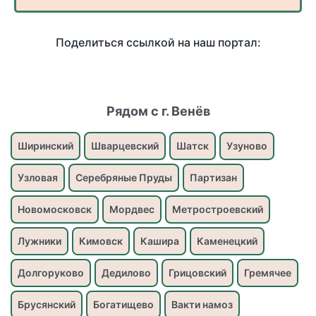
Поделиться ссылкой на наш портал:
Рядом с г. Венёв
Ширинский
Шварцевский
Шатск
Узуново
Узловая
Серебряные Пруды
Партизан
Новомосковск
Мордвес
Метростроевский
Лужники
Кимовск
Кашира
Каменецкий
Долгоруково
Дедилово
Грицовский
Гремячее
Брусянский
Богатищево
Вакти намоз