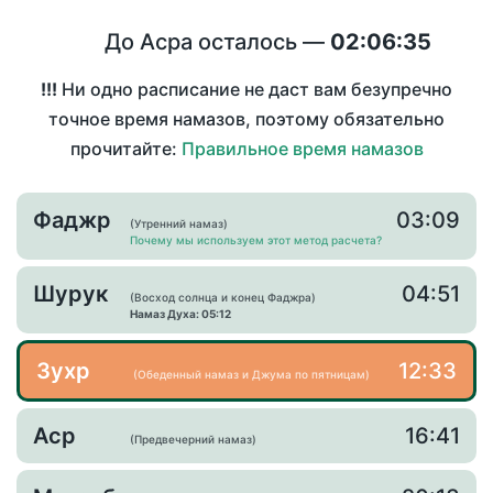
До Асра осталось —
02:06:35
!!!
Ни одно расписание не даст вам безупречно
точное время намазов, поэтому обязательно
прочитайте:
Правильное время намазов
Фаджр
03:09
(Утренний намаз)
Почему мы используем этот метод расчета?
Шурук
04:51
(Восход солнца и конец Фаджра)
Намаз Духа: 05:12
Зухр
12:33
(Обеденный намаз и Джума по пятницам)
Аср
16:41
(Предвечерний намаз)