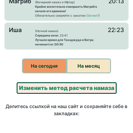
Магриб
20:13
(Вечерний намаз и Ифтар)
Крайне желательно совершить Магриб в
начале его времени!
Обязательно сверяйте с закатом (
Зачем?
)
Иша
22:23
(Ночной намаз)
Середина ночи:
23:41
Лучшее время для Тахаджуда и Витра
начинается: 00:50
На сегодня
На месяц
Изменить метод расчета намаза
Делитесь ссылкой на наш сайт и сохраняйте себе в
закладках: