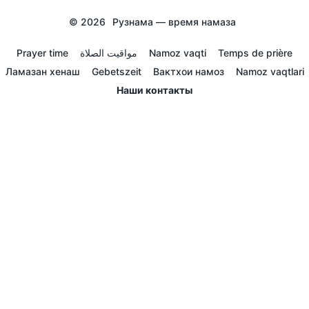
© 2026
Рузнама — время намаза
Prayer time
مواقيت الصلاة
Namoz vaqti
Temps de prière
Ламазан хенаш
Gebetszeit
Вактхои намоз
Namoz vaqtlari
Наши контакты