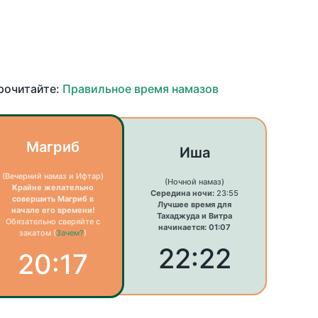
прочитайте:
Правильное время намазов
Магриб
Иша
(Вечерний намаз и Ифтар)
(Ночной намаз)
Крайне желательно
Середина ночи:
23:55
совершить Магриб в
Лучшее время для
начале его времени!
Тахаджуда и Витра
Обязательно сверяйте с
начинается: 01:07
закатом (
Зачем?
)
22:22
20:17