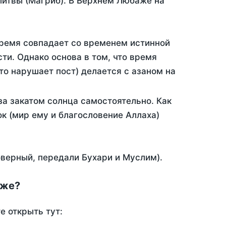
литвы (Магриб). В Верхнем Любаже на
время совпадает со временем истинной
ти. Однако основа в том, что время
то нарушает пост) делается с азаном на
а закатом солнца самостоятельно. Как
ок (мир ему и благословение Аллаха)
оверный, передали Бухари и Муслим).
аже?
е открыть тут: