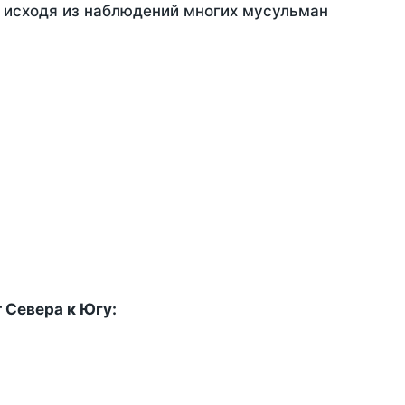
, исходя из наблюдений многих мусульман
т Севера к Югу
: