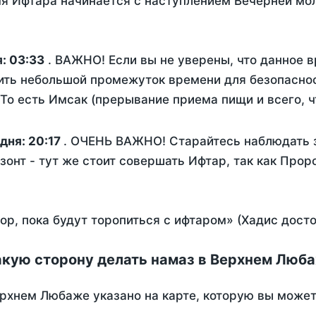
я Ифтара начинается с наступлением Вечерней мо
я:
03:33
. ВАЖНО! Если вы не уверены, что данное 
ить небольшой промежуток времени для безопаснос
о есть Имсак (прерывание приема пищи и всего, ч
одня:
20:17
. ОЧЕНЬ ВАЖНО! Старайтесь наблюдать з
зонт - тут же стоит совершать Ифтар, так как Прор
пор, пока будут торопиться с ифтаром» (Хадис дост
акую сторону делать намаз в Верхнем Люб
рхнем Любаже указано на карте, которую вы может