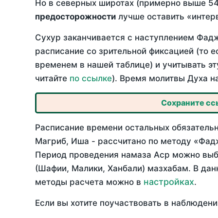
Но в северных широтах (примерно выше 54
предосторожности
лучше оставить «интерв
Сухур заканчивается с наступлением Фадж
расписание со зрительной фиксацией (то е
временем в нашей таблице) и учитывать эт
читайте
по ссылке
). Время молитвы Духа н
Сохраните ссы
Расписание времени остальных обязательн
Магриб, Иша - рассчитано по методу «Фад
Период проведения намаза Аср можно выбр
(Шафии, Малики, Ханбали) мазхабам. В да
настройках
методы расчета можно в
.
Если вы хотите поучаствовать в наблюдени