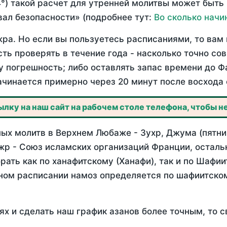
°) такой расчет для утренней молитвы может быть
ал безопасности» (подробнее тут:
Во сколько начи
ра. Но если вы пользуетесь расписаниями, то вам 
сть проверять в течение года - насколько точно с
у погрешность; либо оставлять запас времени до Ф
ачинается примерно через 20 минут после восхода 
лку на наш сайт на рабочем столе телефона, чтобы не
ых молитв в Верхнем Любаже - Зухр, Джума (пятни
жр - Союз исламских организаций Франции, осталь
ать как по ханафитскому (Ханафи), так и по Шафи
нном расписании намоз определяется по шафиитско
ях и сделать наш график азанов более точным, то с