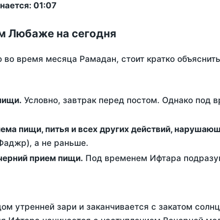
нается: 01:07
м Любаже на сегодня
о во время месяца Рамадан, стоит кратко объясни
ем пищи.
Условно, завтрак перед постом. Однако под 
ержание от приема пищи, питья и всех других действий, наруша
аджр), а не раньше.
 - это вечерний прием пищи.
Под временем Ифтара подразум
ом утренней зари и заканчивается с закатом солнц