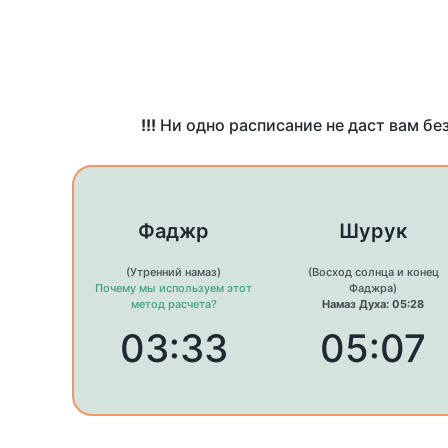
!!!
Ни одно расписание не даст вам бе
Фаджр
Шурук
(Утренний намаз)
(Восход солнца и конец
Почему мы используем этот
Фаджра)
метод расчета?
Намаз Духа: 05:28
03:33
05:07