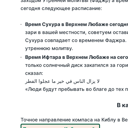
заходом Утренней молитвы (Фаджр) а врем
сегодня следующее расписание:
Время Сухура в Верхнем Любаже сегодн
зари в вашей местности, советуем остав
Сухура совпадает со временем Фаджра. Т
утреннюю молитву.
Время Ифтара в Верхнем Любаже на сег
только солнечный диск закатился за гори
сказал:
لا يزال الناس في خير ما عجلوا الفطر
«Люди будут пребывать во благе до тех 
В к
Точное направление компаса на Киблу в Ве