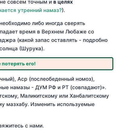
 не совсем точным и
в целях
нается утренний намаз?
).
необходимо либо иногда сверять
овпадает время в Верхнем Любаже со
аджра (какой запас оставлять - подробно
солнца (Шурука).
 потерять его!
чный), Аср (послеобеденный номоз),
ные намазы - ДУМ РФ и РТ (совпадают)».
итскому, Маликитскому или Ханбалитскому
му мазхабу. Изменить используемые
вяжитесь с нами.