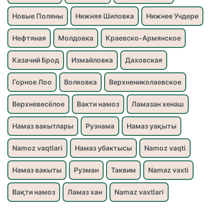
Новые Поляны
Нижняя Шиловка
Нижнее Учдере
Нефтяная
Молдовка
Краевско-Армянское
Казачий Брод
Измайловка
Даховская
Горное Лоо
Волковка
Верхнениколаевское
Верхневесёлое
Вакти намоз
Ламазан хенаш
Намаз вакытлары
Рузнама
Намаз уақыты
Namoz vaqtlari
Намаз убактысы
Namoz vaqti
Намаз вакыты
Рузман
Таквим
Namaz vaxti
Вақти намоз
Ламаз хан
Namaz vaxtlari