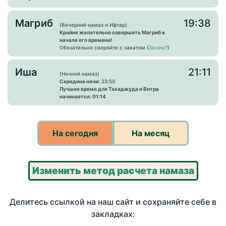
Магриб
19:38
(Вечерний намаз и Ифтар)
Крайне желательно совершить Магриб в
начале его времени!
Обязательно сверяйте с закатом (
Зачем?
)
Иша
21:11
(Ночной намаз)
Середина ночи:
23:50
Лучшее время для Тахаджуда и Витра
начинается: 01:14
На сегодня
На месяц
Изменить метод расчета намаза
Делитесь ссылкой на наш сайт и сохраняйте себе в
закладках: