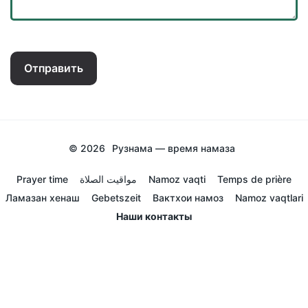
Отправить
© 2026
Рузнама — время намаза
Prayer time
مواقيت الصلاة
Namoz vaqti
Temps de prière
Ламазан хенаш
Gebetszeit
Вактхои намоз
Namoz vaqtlari
Наши контакты