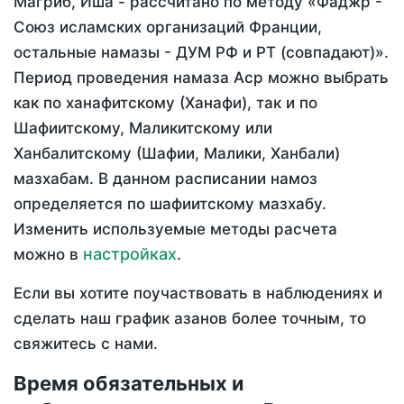
Магриб, Иша - рассчитано по методу «Фаджр -
Союз исламских организаций Франции,
остальные намазы - ДУМ РФ и РТ (совпадают)».
Период проведения намаза Аср можно выбрать
как по ханафитскому (Ханафи), так и по
Шафиитскому, Маликитскому или
Ханбалитскому (Шафии, Малики, Ханбали)
мазхабам. В данном расписании намоз
определяется по шафиитскому мазхабу.
Изменить используемые методы расчета
настройках
можно в
.
Если вы хотите поучаствовать в наблюдениях и
сделать наш график азанов более точным, то
свяжитесь с нами.
Время обязательных и