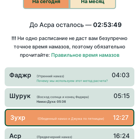
На сегодня
На месяц
До Асра осталось —
02:53:49
!!!
Ни одно расписание не даст вам безупречно
точное время намазов, поэтому обязательно
прочитайте:
Правильное время намазов
Фаджр
04:03
(Утренний намаз)
Почему мы используем этот метод расчета?
Шурук
05:15
(Восход солнца и конец Фаджра)
Намаз Духа: 05:36
Зухр
12:27
(Обеденный намаз и Джума по пятницам)
Аср
16:24
(Предвечерний намаз)