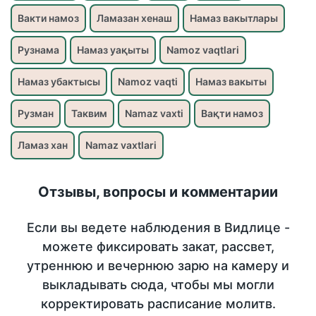
Вакти намоз
Ламазан хенаш
Намаз вакытлары
Рузнама
Намаз уақыты
Namoz vaqtlari
Намаз убактысы
Namoz vaqti
Намаз вакыты
Рузман
Таквим
Namaz vaxti
Вақти намоз
Ламаз хан
Namaz vaxtlari
Отзывы, вопросы и комментарии
Если вы ведете наблюдения в Видлице -
можете фиксировать закат, рассвет,
утреннюю и вечернюю зарю на камеру и
выкладывать сюда, чтобы мы могли
корректировать расписание молитв.