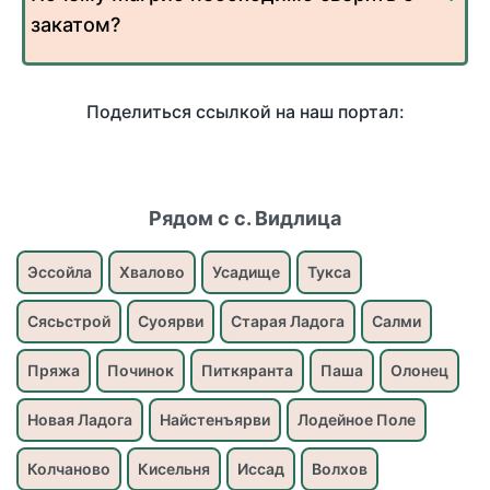
закатом?
Поделиться ссылкой на наш портал:
Рядом с с. Видлица
Эссойла
Хвалово
Усадище
Тукса
Сясьстрой
Суоярви
Старая Ладога
Салми
Пряжа
Починок
Питкяранта
Паша
Олонец
Новая Ладога
Найстенъярви
Лодейное Поле
Колчаново
Кисельня
Иссад
Волхов