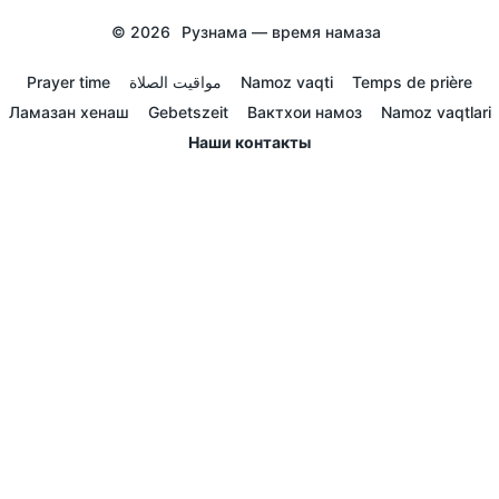
© 2026
Рузнама — время намаза
Prayer time
مواقيت الصلاة
Namoz vaqti
Temps de prière
Ламазан хенаш
Gebetszeit
Вактхои намоз
Namoz vaqtlari
Наши контакты