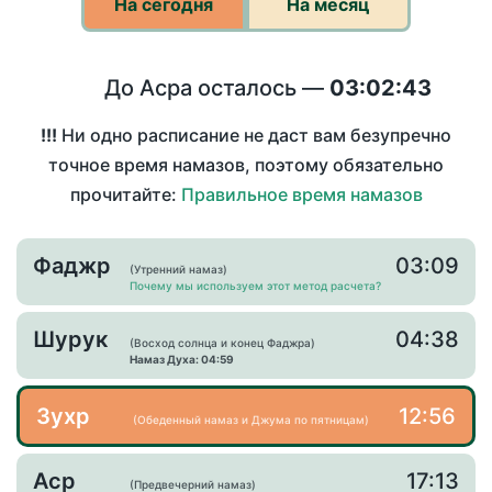
На сегодня
На месяц
До Асра осталось —
03:02:43
!!!
Ни одно расписание не даст вам безупречно
точное время намазов, поэтому обязательно
прочитайте:
Правильное время намазов
Фаджр
03:09
(Утренний намаз)
Почему мы используем этот метод расчета?
Шурук
04:38
(Восход солнца и конец Фаджра)
Намаз Духа: 04:59
Зухр
12:56
(Обеденный намаз и Джума по пятницам)
Аср
17:13
(Предвечерний намаз)